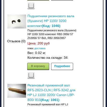
Подшипники резинового вала
(бушинги) HP 1100/ 3200
(Код:
1046
)
комплект
Подшипники резинового вала (бушинги)
HP 1100/ 3200 комплект RB2-3956/ 57
Zh3956/ 57-Bsh, RB2-3956/3957
Отзывов (0)
Цена:
200 руб
плюс
доставка
Вес:
0.02 кг.
Количество на складе:
34
В корзину
Подробнее
Резиновый прижимной вал
RF5-2823-CLN | RF5-3242 для
HP LJ 1100/ 3200/ Canon LBP-
(Код:
1061
)
800/ 810
Резиновый прижимной вал HP LJ