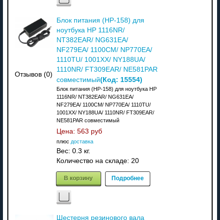
Блок питания (HP-158) для
ноутбука HP 1116NR/
NT382EAR/ NG631EA/
NF279EA/ 1100CM/ NP770EA/
1110TU/ 1001XX/ NY188UA/
1110NR/ FT309EAR/ NE581PAR
Отзывов (0)
(Код:
15554
)
совместимый
Блок питания (HP-158) для ноутбука HP
1116NR/ NT382EAR/ NG631EA/
NF279EA/ 1100CM/ NP770EA/ 1110TU/
1001XX/ NY188UA/ 1110NR/ FT309EAR/
NE581PAR совместимый
Цена:
563 руб
плюс
доставка
Вес:
0.3 кг.
Количество на складе:
20
В корзину
Подробнее
Шестерня резинового вала