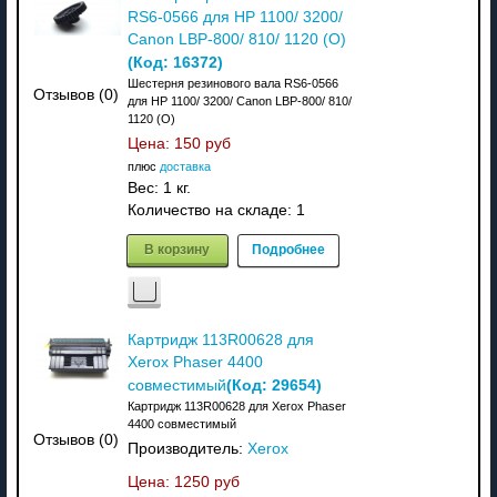
RS6-0566 для HP 1100/ 3200/
Canon LBP-800/ 810/ 1120 (O)
(Код:
16372
)
Шестерня резинового вала RS6-0566
Отзывов (0)
для HP 1100/ 3200/ Canon LBP-800/ 810/
1120 (O)
Цена:
150 руб
плюс
доставка
Вес:
1 кг.
Количество на складе:
1
В корзину
Подробнее
Картридж 113R00628 для
Xerox Phaser 4400
(Код:
29654
)
совместимый
Картридж 113R00628 для Xerox Phaser
4400 совместимый
Отзывов (0)
Производитель:
Xerox
Цена:
1250 руб