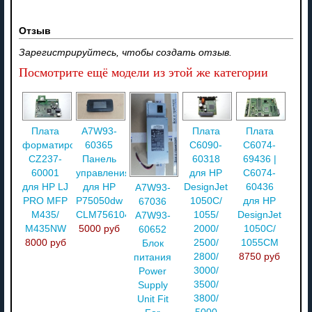
Отзыв
Зарегистрируйтесь, чтобы создать отзыв.
Посмотрите ещё модели из этой же категории
Плата
A7W93-
Плата
Плата
форматирования
60365
C6090-
C6074-
CZ237-
Панель
60318
69436 |
60001
управления
для HP
C6074-
для HP LJ
для HP
DesignJet
60436
A7W93-
PRO MFP
P75050dw
1050C/
для HP
67036
M435/
CLM7561045
1055/
DesignJet
A7W93-
M435NW
5000 руб
2000/
1050C/
60652
8000 руб
2500/
1055CM
Блок
2800/
8750 руб
питания
3000/
Power
3500/
Supply
3800/
Unit Fit