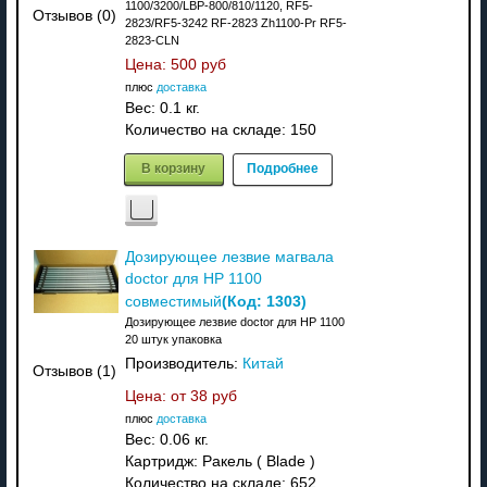
1100/3200/LBP-800/810/1120, RF5-
Отзывов (0)
2823/RF5-3242 RF-2823 Zh1100-Pr RF5-
2823-CLN
Цена:
500 руб
плюс
доставка
Вес:
0.1 кг.
Количество на складе:
150
В корзину
Подробнее
Дозирующее лезвие магвала
doctor для HP 1100
(Код:
1303
)
совместимый
Дозирующее лезвие doctor для HP 1100
20 штук упаковка
Производитель:
Китай
Отзывов (1)
Цена: от
38 руб
плюс
доставка
Вес:
0.06 кг.
Картридж: Ракель ( Blade )
Количество на складе:
652