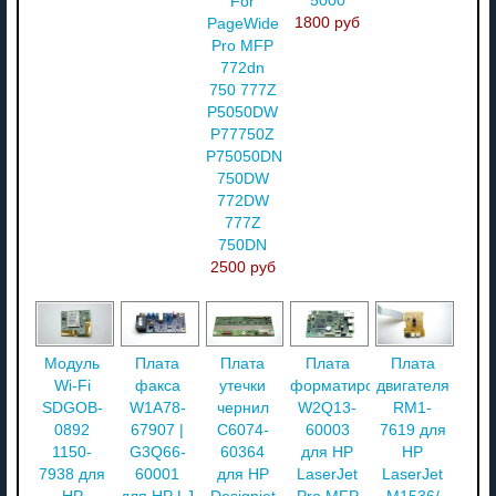
5000
For
1800 руб
PageWide
Pro MFP
772dn
750 777Z
P5050DW
P77750Z
P75050DN
750DW
772DW
777Z
750DN
2500 руб
Модуль
Плата
Плата
Плата
Плата
Wi-Fi
факса
утечки
форматирования
двигателя
SDGOB-
W1A78-
чернил
W2Q13-
RM1-
0892
67907 |
C6074-
60003
7619 для
1150-
G3Q66-
60364
для HP
HP
7938 для
60001
для HP
LaserJet
LaserJet