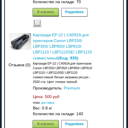
Количество на складе:
70
В корзину
Подробнее
Картридж EP-22 | C4092A для
принтеров Canon LBP250/
LBP350/ LBP800/ LBP810/
LBP1110 / LBP1110SE/ LBP1120
(Код:
935
)
совместимый
Картридж EP-22 | C4092A для принтеров
Отзывов (0)
Canon LBP250/ LBP350/ LBP800/ LBP810/
LBP1110 / LBP1110SE/ LBP1120
совместимый Легкая заправка ресурс -
2500 стр. Цвет тонера черный.
Производитель:
Premium
Цена:
500 руб
плюс
доставка
Вес:
0.8 кг.
Количество на складе:
140
В корзину
Подробнее