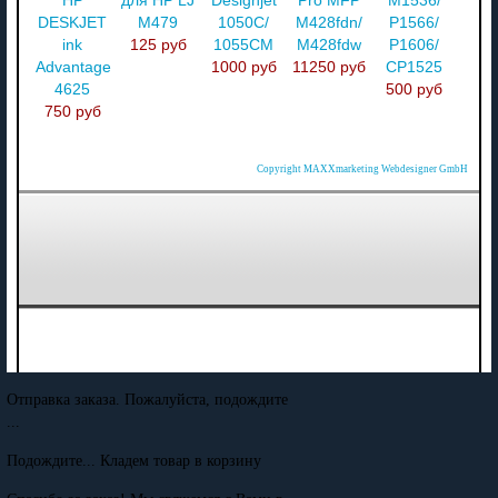
HP
для HP LJ
Designjet
Pro MFP
M1536/
DESKJET
M479
1050C/
M428fdn/
P1566/
ink
125 руб
1055CM
M428fdw
P1606/
Advantage
1000 руб
11250 руб
CP1525
4625
500 руб
750 руб
Copyright MAXXmarketing Webdesigner GmbH
Отправка заказа. Пожалуйста, подождите
...
Подождите... Кладем товар в корзину