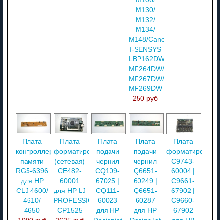
M106/
M130/
M132/
M134/
M148/Canon
I-SENSYS
LBP162DW/
MF264DW/
MF267DW/
MF269DW
250 руб
Плата
Плата
Плата
Плата
Плата
контроллера
форматирования
подачи
подачи
форматировани
памяти
(сетевая)
чернил
чернил
C9743-
RG5-6396
CE482-
CQ109-
Q6651-
60004 |
для HP
60001
67025 |
60249 |
C9661-
CLJ 4600/
для HP LJ
CQ111-
Q6651-
67902 |
4610/
PROFESSIONAL
60023
60287
C9660-
4650
CP1525
для HP
для HP
67902