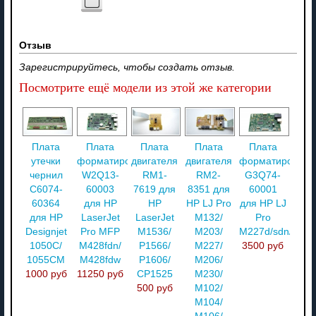
Отзыв
Зарегистрируйтесь, чтобы создать отзыв.
Посмотрите ещё модели из этой же категории
Плата
Плата
Плата
Плата
Плата
утечки
форматирования
двигателя
двигателя
форматировани
чернил
W2Q13-
RM1-
RM2-
G3Q74-
C6074-
60003
7619 для
8351 для
60001
60364
для HP
HP
HP LJ Pro
для HP LJ
для HP
LaserJet
LaserJet
M132/
Pro
Designjet
Pro MFP
M1536/
M203/
M227d/sdn/M23
1050C/
M428fdn/
P1566/
M227/
3500 руб
1055CM
M428fdw
P1606/
M206/
1000 руб
11250 руб
CP1525
M230/
500 руб
M102/
M104/