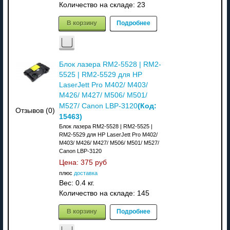
Количество на складе:
23
В корзину
Подробнее
Блок лазера RM2-5528 | RM2-
5525 | RM2-5529 для HP
LaserJett Pro M402/ M403/
M426/ M427/ M506/ M501/
(Код:
M527/ Canon LBP-3120
Отзывов (0)
15463
)
Блок лазера RM2-5528 | RM2-5525 |
RM2-5529 для HP LaserJett Pro M402/
M403/ M426/ M427/ M506/ M501/ M527/
Canon LBP-3120
Цена:
375 руб
плюс
доставка
Вес:
0.4 кг.
Количество на складе:
145
В корзину
Подробнее