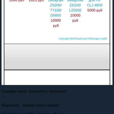
1000 руб
2625 руб
Designjet
DesignJet
для HP
Z6200/
Z6100/
CLJ 4600
T7100/
L25500
5000 руб
D5800
10000
10000
руб
руб
Copyright MAXXmarketing Webdesigner GmbH
Отправка заказа. Пожалуйста, подождите
...
Подождите... Кладем товар в корзину