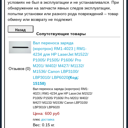
условиях не был в эксплуатации и не устанавливался. При
обнаружении на запчасти явных следов эксплуатации,
попытки установки или разного рода повреждений – товар
обмену или возврату не подлежит.
Сопутствующие товары
Вал переноса заряда
(коротрон) RM1-4023 | RM1-
4234 для HP LaserJet M1522/
P1005/ P1505/ P1606/ Pro
M201/ M402/ M427/ M1132/
Отзывов (0)
M1536/ Canon LBP3100/
(Код:
LBP3010/ LBP6020
15158
)
Вал переноса заряда (коротрон) RM1-
4023 | RM1-4234 для HP LaserJet M1522/
P1005/ P1505/ P1606/ Pro M201/ M402/
M427/ M1132/ M1536/ Canon LBP3100/
LBP3010/ LBP6020
Цена:
600 руб
плюс
доставка
Вес:
0.15 кг.