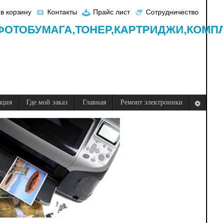
в корзину
Контакты
Прайс лист
Сотрудничество
ФОТОБУМАГА,
ТОНЕР,
КАРТРИДЖИ,
КОМП
ация
Где мой заказ
Главная
Ремонт электроники