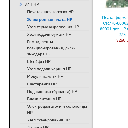
ЗИП HP
Печатающая головка HP
Плата форма
Электронная плата HP
CR770-80062
Узел термозакрепления HP
80001 для HP O
Узел подачи бумаги HP
277
3250 
Ремни, ленты
позиционирования, диски
энкодера HP
Шлейфы HP
Узел подачи чернил HP
Модули памяти HP
Шестеренки HP
Подшипники (бушинги) HP
Блоки питания HP
Электродвигатели и соленоиды
HP
Узел сканирования HP
Датчики HP