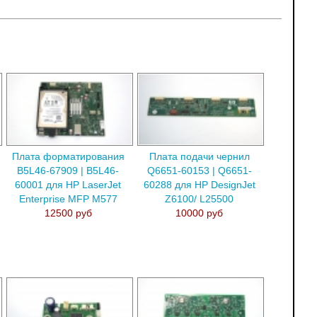
Плата форматирования
Плата подачи чернил
B5L46-67909 | B5L46-
Q6651-60153 | Q6651-
60001 для HP LaserJet
60288 для HP DesignJet
Enterprise MFP M577
Z6100/ L25500
12500 руб
10000 руб