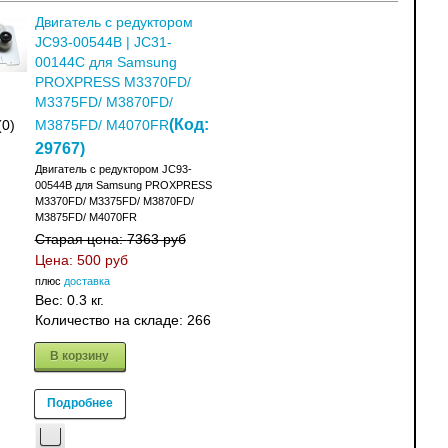
Двигатель с редуктором
JC93-00544B | JC31-
00144C для Samsung
PROXPRESS M3370FD/
M3375FD/ M3870FD/
(Код:
(0)
M3875FD/ M4070FR
29767
)
Двигатель с редуктором JC93-
00544B для Samsung PROXPRESS
M3370FD/ M3375FD/ M3870FD/
M3875FD/ M4070FR
Старая цена:
7363 руб
Цена:
500 руб
плюс
доставка
Вес:
0.3 кг.
Количество на складе:
266
В корзину
Подробнее