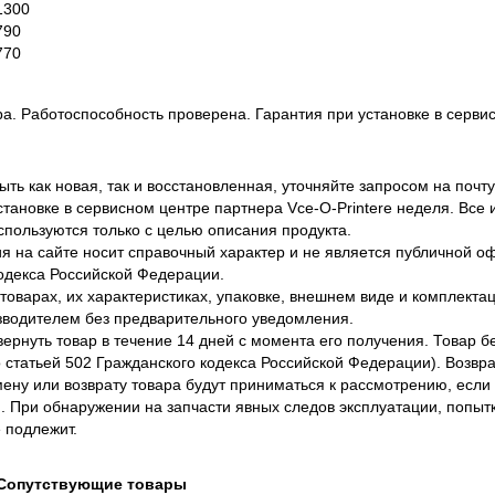
1300
790
770
ра. Работоспособность проверена. Гарантия при установке в сервис
ть как новая, так и восстановленная, уточняйте запросом на почту
становке в сервисном центре партнера Vce-O-Printere неделя. Все
спользуются только с целью описания продукта.
 на сайте носит справочный характер и не является публичной 
одекса Российской Федерации.
оварах, их характеристиках, упаковке, внешнем виде и комплектаци
водителем без предварительного уведомления.
вернуть товар в течение 14 дней с момента его получения. Товар 
о статьей 502 Гражданского кодекса Российской Федерации). Возвра
ену или возврату товара будут приниматься к рассмотрению, если т
. При обнаружении на запчасти явных следов эксплуатации, попыт
 подлежит.
Сопутствующие товары