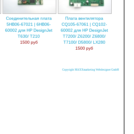
Соединительная плата
Плата вентилятора
5HB06-67021 | 6HB06-
CQ105-67061 | CQ102-
60002 для HP DesignJet
60002 для HP DesignJet
T630/ T210
T7200/ Z6200/ Z6800/
1500 руб
T7100/ D5800/ LX280
1500 руб
Copyright MAXXmarketing Webdesigner GmbH