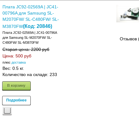
Плата JC92-02569A | JC41-
00796A для Samsung SL-
M2070FW/ SL-C480FW/ SL-
(Код:
20846
)
M3870FW
Плата JC92-02569A | JC41-00796A
для Samsung SL-M2070FW/ SL-
Отзывов 
C480FW/ SL-M3870FW
Старая цена:
2200 руб
Цена:
500 руб
плюс
доставка
Вес:
0.5 кг.
Количество на складе:
233
В корзину
Подробнее