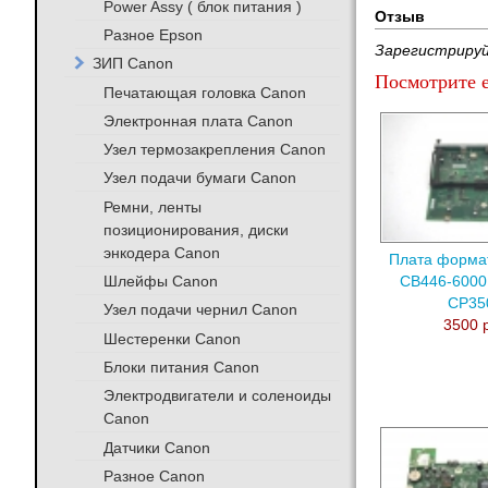
Power Assy ( блок питания )
Отзыв
Разное Epson
Зарегистрируй
ЗИП Canon
Посмотрите е
Печатающая головка Canon
Электронная плата Canon
Узел термозакрепления Canon
Узел подачи бумаги Canon
Ремни, ленты
позиционирования, диски
энкодера Canon
Плата форма
Шлейфы Canon
CB446-6000
CP35
Узел подачи чернил Canon
3500 
Шестеренки Canon
Блоки питания Canon
Электродвигатели и соленоиды
Canon
Датчики Canon
Разное Canon