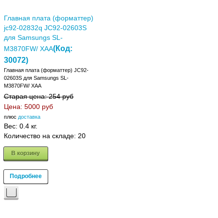
Главная плата (форматтер)
jc92-02832q JC92-02603S
для Samsungs SL-
(Код:
M3870FW/ XAA
30072
)
Главная плата (форматтер) JC92-
02603S для Samsungs SL-
M3870FW/ XAA
Старая цена:
254 руб
Цена:
5000 руб
плюс
доставка
Вес:
0.4 кг.
Количество на складе:
20
В корзину
Подробнее