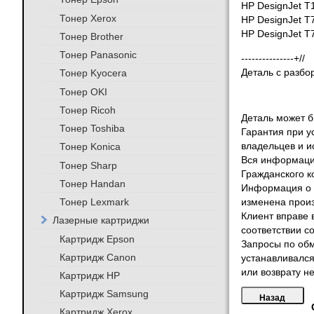
HP DesignJet T
Тонер Xerox
HP DesignJet T
HP DesignJet T
Тонер Brother
Тонер Panasonic
---------------+//
Тонер Kyocera
Деталь с разбо
Тонер OKI
Тонер Ricoh
Деталь может бы
Тонер Toshiba
Гарантия при у
Тонер Konica
владельцев и и
Вся информация
Тонер Sharp
Гражданского к
Тонер Handan
Информация о т
Тонер Lexmark
изменена произ
Клиент вправе 
Лазерные картриджи
соответствии с
Картридж Epson
Запросы по обм
Картридж Canon
устанавливался
или возврату не
Картридж HP
Картридж Samsung
Картридж Xerox