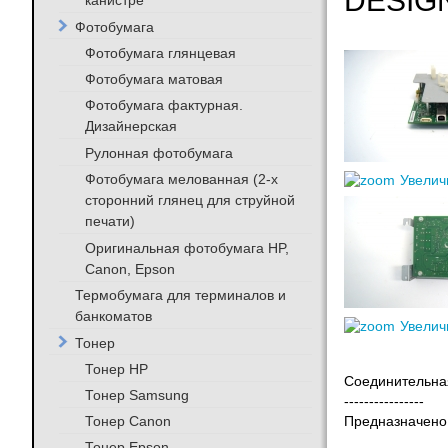
DESIGN
канистре
Фотобумага
Фотобумага глянцевая
Фотобумага матовая
Фотобумага фактурная.
Дизайнерская
Рулонная фотобумага
Фотобумага мелованная (2-х
Увелич
сторонний глянец для струйной
печати)
Оригинальная фотобумага HP,
Canon, Epson
Термобумага для терминалов и
банкоматов
Увелич
Тонер
Тонер HP
Соединительная
Тонер Samsung
----------------
Тонер Canon
Предназначено 
Тонер Epson