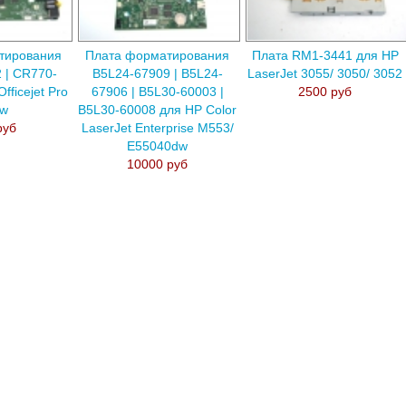
тирования
Плата форматирования
Плата RM1-3441 для HP
 | CR770-
B5L24-67909 | B5L24-
LaserJet 3055/ 3050/ 3052
fficejet Pro
67906 | B5L30-60003 |
2500 руб
dw
B5L30-60008 для HP Color
руб
LaserJet Enterprise M553/
E55040dw
10000 руб