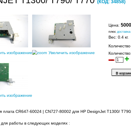
JET T1300/ T790/ T770
(КОД:
34858
)
5000
Цена:
плюс
доставка
Вес:
0.4 кг.
Количество
ить изображение
Увеличить изображение
Количество
ить изображение
 плата CR647-60024 | CN727-80002 для HP DesignJet T1300/ T790
для работы в следующих моделях :