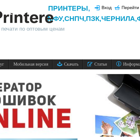
ПРИНТЕРЫ
,
Вход
Перейти 
МФУ,
СНПЧ,
ПЗК,
ЧЕРНИЛА,
 печати по оптовым ценам
луг
Мобильная версия
Скачать
Статьи
Информ