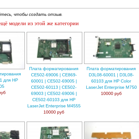
тесь, чтобы создать отзыв.
щё модели из этой же категории
Плата форматирования
Плата форматирования
тирования
CE502-69006 | CE869-
D3L08-60001 | D3L08-
1 для HP
60001 | CE502-69005 |
60103 для HP Color
05
CE502-60113 | CE502-
LaserJet Enterprise M750
руб
69003 | CE502-69006 |
10000 руб
CE502-60103 для HP
LaserJet Enterprise M4555
10000 руб