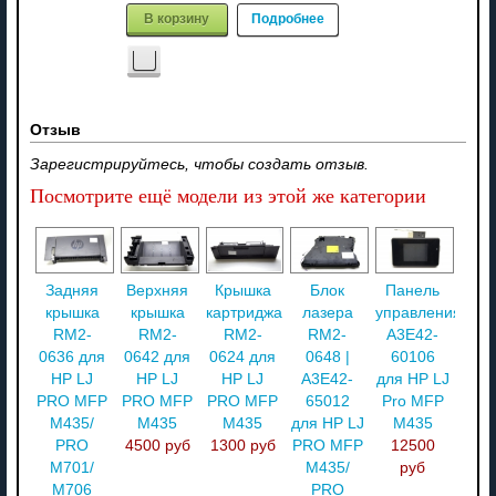
В корзину
Подробнее
Отзыв
Зарегистрируйтесь, чтобы создать отзыв.
Посмотрите ещё модели из этой же категории
Задняя
Верхняя
Крышка
Блок
Панель
крышка
крышка
картриджа
лазера
управления
RM2-
RM2-
RM2-
RM2-
A3E42-
0636 для
0642 для
0624 для
0648 |
60106
HP LJ
HP LJ
HP LJ
A3E42-
для HP LJ
PRO MFP
PRO MFP
PRO MFP
65012
Pro MFP
M435/
M435
M435
для HP LJ
M435
PRO
4500 руб
1300 руб
PRO MFP
12500
M701/
M435/
руб
M706
PRO