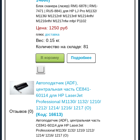
14660
)
Блок сканера (лазер) RM1-6878 | RM1-
7471 | RU5-8841 для HP LJ Pro M1132/
M1136/ M1212nf/ M1213nf/ M1214nfh/
M1216nfh/ M1217nfw mfp/ P1102
Цена:
1250 руб
плюс
доставка
Вес:
0.15 кг.
Количество на складе:
81
В корзину
Подробнее
Автоподатчик (ADF),
центральная часть CE841-
60114 для HP LaserJet
Professional M1130/ 1132/ 1210/
1212/ 1214/ 1216/ 1217 (О)
Отзывов (0)
(Код:
16613
)
Автоподатчик (ADF), центральная часть
CE841-60114 для HP LaserJet
Professional M1130/ 1132/ 1210/ 1212/
1214/ 1216/ 1217 (О)