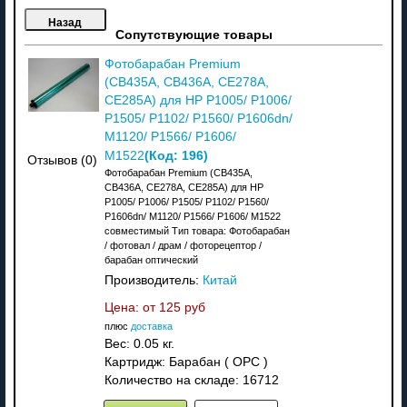
Сопутствующие товары
Фотобарабан Premium
(CB435A, CB436A, CE278A,
CE285A) для HP P1005/ P1006/
P1505/ P1102/ P1560/ P1606dn/
M1120/ P1566/ P1606/
(Код:
196
)
M1522
Отзывов (0)
Фотобарабан Premium (CB435A,
CB436A, CE278A, CE285A) для HP
P1005/ P1006/ P1505/ P1102/ P1560/
P1606dn/ M1120/ P1566/ P1606/ M1522
совместимый Тип товара: Фотобарабан
/ фотовал / драм / фоторецептор /
барабан оптический
Производитель:
Китай
Цена: от
125 руб
плюс
доставка
Вес:
0.05 кг.
Картридж: Барабан ( OPC )
Количество на складе:
16712