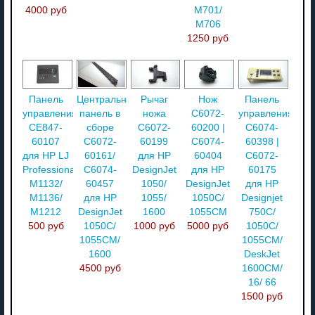
4000 руб
M701/
M706
1250 руб
Панель
Центральная
Рычаг
Нож
Панель
управления
панель в
ножа
C6072-
управления
CE847-
сборе
C6072-
60200 |
C6074-
60107
C6072-
60199
C6074-
60398 |
для HP LJ
60161/
для HP
60404
C6072-
Professional
C6074-
DesignJet
для HP
60175
M1132/
60457
1050/
DesignJet
для HP
M1136/
для HP
1055/
1050C/
Designjet
M1212
DesignJet
1600
1055CM
750C/
500 руб
1050C/
1000 руб
5000 руб
1050C/
1055CM/
1055CM/
1600
DeskJet
4500 руб
1600CM/
16/ 66
1500 руб