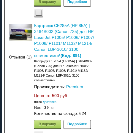
В корзину
Подробнее
Картридж CE285A (HP 85A) |
3484B002 (Canon 725) для HP
LaserJet P1005/ P1006/ P1007/
P1008/ P1101/ M1132/ M1214/
Canon LBP-3010/ 3100
(Код:
891
)
совместимый
Отзывов (1)
Картридж CE285A (HP 85A) | 3484B002
(Canon 725) для HP LaserJet P1005/
P1006/ P1007/ P1008/ P1101/ M1132/
M1214/ Canon LBP-3010/ 3100
совместимый
Производитель:
Premium
Цена: от
500 руб
плюс
доставка
Вес:
0.8 кг.
Количество на складе:
624
В корзину
Подробнее