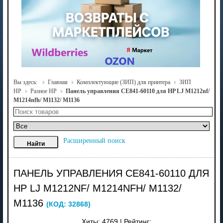
Вы здесь:
Главная
Комплектующие (ЗИП) для принтера
ЗИП
HP
Разное HP
Панель управления CE841-60110 для HP LJ M1212nf/
M1214nfh/ M1132/ M1136
Расширенный поиск
ПАНЕЛЬ УПРАВЛЕНИЯ CE841-60110 ДЛЯ
HP LJ M1212NF/ M1214NFH/ M1132/
M1136
(КОД:
32868
)
Хиты:
4769
|
Рейтинг: