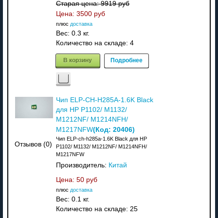
Старая цена:
9919 руб
Цена:
3500 руб
плюс
доставка
Вес:
0.3 кг.
Количество на складе:
4
В корзину
Подробнее
Чип ELP-CH-H285A-1.6K Black
для HP P1102/ M1132/
M1212NF/ M1214NFH/
(Код:
20406
)
M1217NFW
Чип ELP-ch-h285a-1.6K Black для HP
Отзывов (0)
P1102/ M1132/ M1212NF/ M1214NFH/
M1217NFW
Производитель:
Китай
Цена:
50 руб
плюс
доставка
Вес:
0.1 кг.
Количество на складе:
25