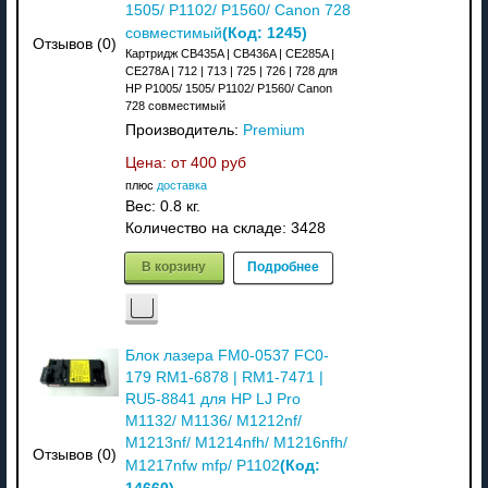
1505/ P1102/ P1560/ Canon 728
(Код:
1245
)
совместимый
Отзывов (0)
Картридж CB435A | CB436A | CE285A |
CE278A | 712 | 713 | 725 | 726 | 728 для
HP P1005/ 1505/ P1102/ P1560/ Canon
728 совместимый
Производитель:
Premium
Цена: от
400 руб
плюс
доставка
Вес:
0.8 кг.
Количество на складе:
3428
В корзину
Подробнее
Блок лазера FM0-0537 FC0-
179 RM1-6878 | RM1-7471 |
RU5-8841 для HP LJ Pro
M1132/ M1136/ M1212nf/
M1213nf/ M1214nfh/ M1216nfh/
Отзывов (0)
(Код:
M1217nfw mfp/ P1102