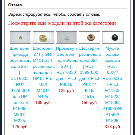
Отзыв
Зарегистрируйтесь, чтобы создать отзыв.
Посмотрите ещё модели из этой же категории
Шестерня
Шестерня
Промежуточная
Шестерня
Муфта
привода
27T | GR-
шестерня
резинового
ролика
резинового
M401-27T
термоблока
вала 32T
захвата
вала 26T
резинового
20T |
| RC2-
RU6-
|
вала для
RU7-0030
2399-000
0024/
CET6633
HP LJ Pro
для HP LJ
для HP LJ
RU6-0025
| RU7-
400/
P3015
P4014/
НР LJ
0139-000
M401/
125 руб
4015/
M1120/
для HP
M425
4515
M1522/
LaserJet
188 руб
150 руб
M1536/
P1606/
P1606DN/
M201/
P1566/
M225
P1505
125 руб
313 руб