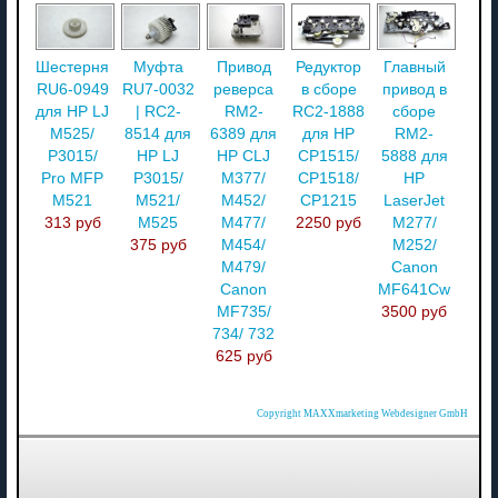
Шестерня
Муфта
Привод
Редуктор
Главный
RU6-0949
RU7-0032
реверса
в сборе
привод в
для HP LJ
| RC2-
RM2-
RC2-1888
сборе
M525/
8514 для
6389 для
для HP
RM2-
P3015/
HP LJ
HP CLJ
CP1515/
5888 для
Pro MFP
P3015/
M377/
CP1518/
HP
M521
M521/
M452/
CP1215
LaserJet
313 руб
M525
M477/
2250 руб
M277/
375 руб
M454/
M252/
M479/
Canon
Canon
MF641Cw
MF735/
3500 руб
734/ 732
625 руб
Copyright MAXXmarketing Webdesigner GmbH