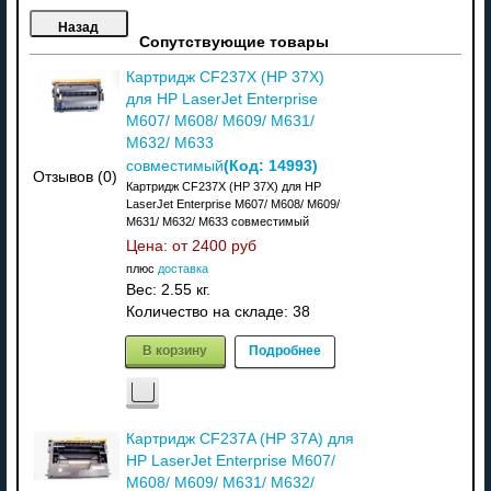
Сопутствующие товары
Картридж CF237X (HP 37X)
для HP LaserJet Enterprise
M607/ M608/ M609/ M631/
M632/ M633
(Код:
14993
)
совместимый
Отзывов (0)
Картридж CF237X (HP 37X) для HP
LaserJet Enterprise M607/ M608/ M609/
M631/ M632/ M633 совместимый
Цена: от
2400 руб
плюс
доставка
Вес:
2.55 кг.
Количество на складе:
38
В корзину
Подробнее
Картридж CF237A (HP 37A) для
HP LaserJet Enterprise M607/
M608/ M609/ M631/ M632/