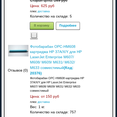
Старая цена:
269 руб
Цена:
625 руб
плюс
доставка
Количество на складе:
5
В корзину
Подробнее
Фотобарабан OPC-HM608
картриджа HP 37A/X/Y для HP
LaserJet Enterprise M607/
M608/ M609/ M631/ M632/
(Код:
M633 совместимый
Отзывов (0)
20376
)
Фотобарабан OPC-HM608 картриджа HP
37A/X/Y для HP LaserJet Enterprise
M607/ M608/ M609/ M631/ M632/ M633
совместимый
Цена: от
150 руб
плюс
доставка
Вес:
1 кг.
Количество на складе:
757