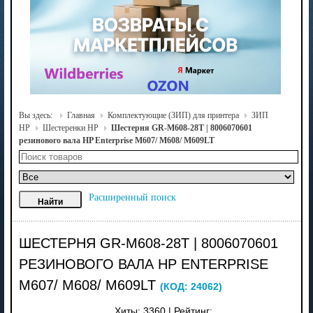
Вы здесь:
Главная
Комплектующие (ЗИП) для принтера
ЗИП
HP
Шестеренки HP
Шестерня GR-M608-28T | 8006070601
резинового вала HP Enterprise M607/ M608/ M609LT
Расширенный поиск
ШЕСТЕРНЯ GR-M608-28T | 8006070601
РЕЗИНОВОГО ВАЛА HP ENTERPRISE
M607/ M608/ M609LT
(КОД:
24062
)
Хиты:
3360
|
Рейтинг: