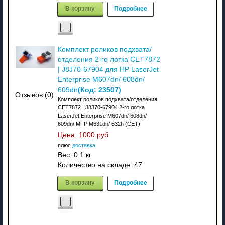
В корзину
Подробнее
Комплект роликов подхвата/
отделения 2-го лотка CET7872
| J8J70-67904 для HP LaserJet
Enterprise M607dn/ 608dn/
(Код:
23507
)
609dn
Отзывов (0)
Комплект роликов подхвата/отделения
CET7872 | J8J70-67904 2-го лотка
LaserJet Enterprise M607dn/ 608dn/
609dn/ MFP M631dn/ 632h (CET)
Цена:
1000 руб
плюс
доставка
Вес:
0.1 кг.
Количество на складе:
47
В корзину
Подробнее