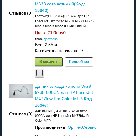
(Код:
M633 совместимый
15043
)
Отзывов (0)
Картридж CF237A (HP 37A) для HP
LaserJet Enterprise M607/ M608/ M609/
M631/ M632/ M633 совместимый
Цена:
2125 руб
плюс
доставка
Вес:
2.55 кг.
Количество на складе:
7
В корзину
Подробнее
Датчик выхода из печи WG8-
5935-000CN для HP LaserJet
(Код:
M477fdw Pro Color MFP
18547
)
Датчик выхода из печи WG8-5935-
Отзывов (0)
000CN для HP LaserJet M477fdw Pro
Color MFP
Производитель:
ОргТехСервис