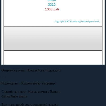
3310
1000 руб
Copyright MAXXmarketing Webdesigner GmbH
Отправка заказа. Пожалуйста, подождите
...
Подождите... Кладем товар в корзину
Спасибо за заказ! Мы свяжемся с Вами в
ближайшее время
Возникла проблема с отправкой заказа.