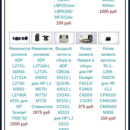
LBP251dw/
609dn
LBP6300/
1000 руб
MF411dw
150 руб
Ремкомплект
Ремкомплект
Входной
Ролик
Ролик
роликов
роликов
лоток в
захвата
захвата
ADF
ADF
сборе в
бумаги в
кассеты
L2731-
L2718A |
ADF
сборе
RL1-
60004
L2725-
CB534-
для HP
1289-
L2731A
60002
60112 |
Deskjet
000CN
L2740-
для HP LJ
Q1636-
F4213/
для HP
60001
M575/
40012 |
F2483/
CLJ
L2740A
M775/
C9143-
C4283/
CP6015/
#101 для
M725
60102 |
C3183
CM6030/
HP
Совместим
CC431-
375 руб
CM6040/
Scanjet
1875 руб
60119
M806
7000 S2
для HP LJ
150 руб
2500 руб
1522/
3300/