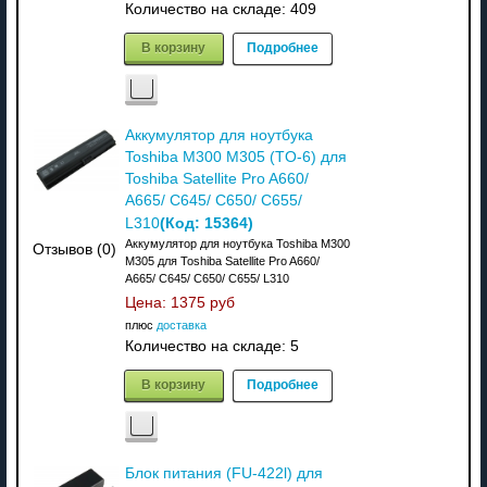
Количество на складе:
409
В корзину
Подробнее
Аккумулятор для ноутбука
Toshiba M300 M305 (TO-6) для
Toshiba Satellite Pro A660/
A665/ C645/ C650/ C655/
(Код:
15364
)
L310
Аккумулятор для ноутбука Toshiba M300
Отзывов (0)
M305 для Toshiba Satellite Pro A660/
A665/ C645/ C650/ C655/ L310
Цена:
1375 руб
плюс
доставка
Количество на складе:
5
В корзину
Подробнее
Блок питания (FU-422l) для