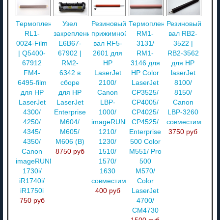
Термопленка
Узел
Резиновый
Термопленка
Резиновый
RL1-
закрепления
прижимной
RM1-
вал RB2-
0024-Film
E6B67-
вал RF5-
3131/
3522 |
| Q5400-
67902 |
2601 для
RM1-
RB2-3562
67912
RM2-
HP
3146 для
для HP
FM4-
6342 в
LaserJet
HP Color
laserJet
6495-film
сборе
2100/
LaserJet
8100/
для HP
для HP
Canon
CP3525/
8150/
LaserJet
LaserJet
LBP-
CP4005/
Canon
4300/
Enterprise
1000/
CP4025/
LBP-3260
4250/
M604/
imageRUNNER
CP4525/
совместимый
4345/
M605/
1210/
Enterprise
3750 руб
4350/
M606 (В)
1230/
500 Color
Canon
8750 руб
1510/
M551/ Pro
imageRUNNER
1570/
500
1730i/
1630
M570/
iR1740i/
совместимый
Color
iR1750i
400 руб
LaserJet
750 руб
4700/
CM4730