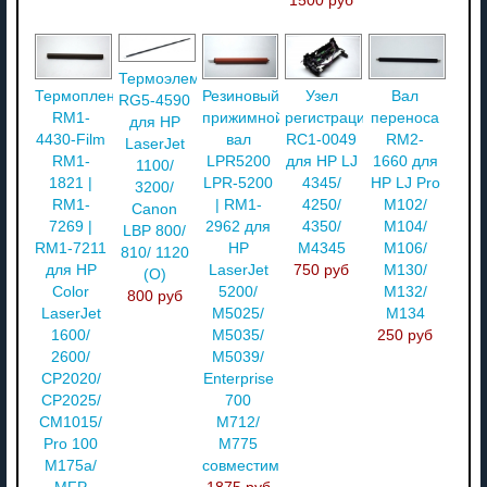
1500 руб
Термоэлемент
Термопленка
Резиновый
Узел
Вал
RG5-4590
RM1-
прижимной
регистрации
переноса
для HP
4430-Film
вал
RC1-0049
RM2-
LaserJet
RM1-
LPR5200
для HP LJ
1660 для
1100/
1821 |
LPR-5200
4345/
HP LJ Pro
3200/
RM1-
| RM1-
4250/
M102/
Canon
7269 |
2962 для
4350/
M104/
LBP 800/
RM1-7211
HP
M4345
M106/
810/ 1120
для HP
LaserJet
750 руб
M130/
(О)
Color
5200/
M132/
800 руб
LaserJet
M5025/
M134
1600/
M5035/
250 руб
2600/
M5039/
CP2020/
Enterprise
CP2025/
700
CM1015/
M712/
Pro 100
M775
M175a/
совместимый