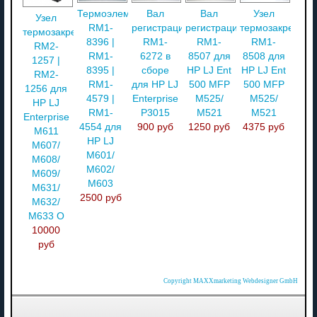
Термоэлемент
Вал
Вал
Узел
Узел
RM1-
регистрации
регистрации
термозакреплен
термозакрепления
8396 |
RM1-
RM1-
RM1-
RM2-
RM1-
6272 в
8507 для
8508 для
1257 |
8395 |
сборе
HP LJ Ent
HP LJ Ent
RM2-
RM1-
для HP LJ
500 MFP
500 MFP
1256 для
4579 |
Enterprise
M525/
M525/
HP LJ
RM1-
P3015
M521
M521
Enterprise
4554 для
900 руб
1250 руб
4375 руб
M611
HP LJ
M607/
M601/
M608/
M602/
M609/
M603
M631/
2500 руб
M632/
M633 O
10000
руб
Copyright MAXXmarketing Webdesigner GmbH