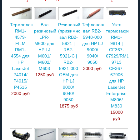
Термопленка
Вал
Резиновый
Тефлоновый
Узел
RM1-
резиновый
(прижимной)
вал RB2-
термозакреплен
4579-
LPR-
вал RB2-
5948-000
RM1-
FILM
M600 для
5921 |
для HP LJ
9814 |
RM1-
HP LJ
RB2-
9000/
CF367-
4554 для
M601/
5921-C |
9040/
67929/RM1-
HP
M602/
RB2-
9050
9713
LaserJet
M603
5921-000
3000 руб
CF367-
P4014/
1250 руб
OEM для
67906
P4015/
HP LJ
для HP
P4515
9000/
LaserJet
2000 руб
9040/
Enterprise
9050
M806/
1875 руб
M830
15000
руб