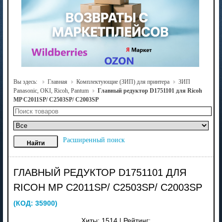
Вы здесь:
Главная
Комплектующие (ЗИП) для принтера
ЗИП
Panasonic, OKI, Ricoh, Pantum
Главный редуктор D1751101 для Ricoh
MP C2011SP/ C2503SP/ C2003SP
Расширенный поиск
ГЛАВНЫЙ РЕДУКТОР D1751101 ДЛЯ
RICOH MP C2011SP/ C2503SP/ C2003SP
(КОД:
35900
)
Хиты:
1514
|
Рейтинг: