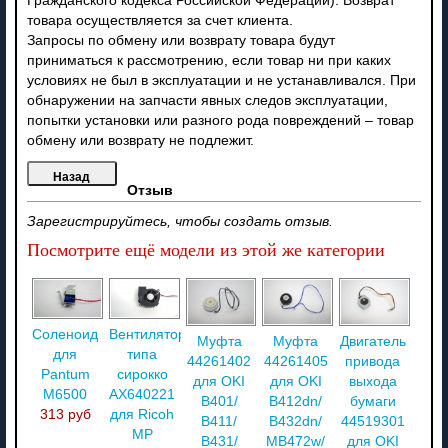
Гражданского кодекса Российской Федерации). Возврат
товара осуществляется за счет клиента.
Запросы по обмену или возврату товара будут
приниматься к рассмотрению, если товар ни при каких
условиях не был в эксплуатации и не устанавливался. При
обнаружении на запчасти явных следов эксплуатации,
попытки установки или разного рода повреждений – товар
обмену или возврату не подлежит.
Отзыв
Зарегистрируйтесь, чтобы создать отзыв.
Посмотрите ещё модели из этой же категории
Соленоид
Вентилятор
Муфта
Муфта
Двигатель
для
типа
44261402
44261405
привода
Pantum
сирокко
для OKI
для OKI
выхода
M6500
AX640221
B401/
B412dn/
бумаги
313 руб
для Ricoh
B411/
B432dn/
44519301
MP
B431/
MB472w/
для OKI