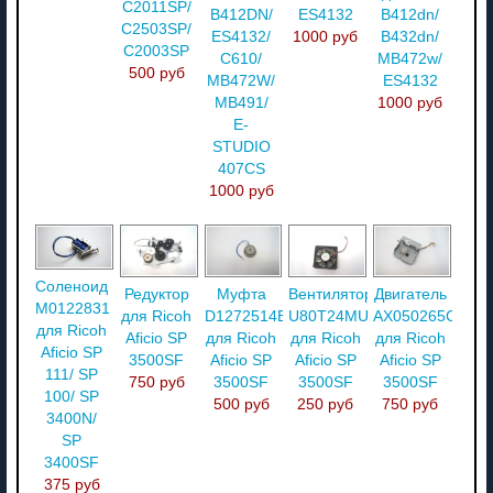
C2011SP/
B412DN/
ES4132
B412dn/
C2503SP/
ES4132/
1000 руб
B432dn/
C2003SP
C610/
MB472w/
500 руб
MB472W/
ES4132
MB491/
1000 руб
E-
STUDIO
407CS
1000 руб
Соленоид
Редуктор
Муфта
Вентилятор
Двигатель
M0122831
для Ricoh
D1272514B
U80T24MUA7
AX050265C
для Ricoh
Aficio SP
для Ricoh
для Ricoh
для Ricoh
Aficio SP
3500SF
Aficio SP
Aficio SP
Aficio SP
111/ SP
750 руб
3500SF
3500SF
3500SF
100/ SP
500 руб
250 руб
750 руб
3400N/
SP
3400SF
375 руб