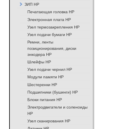
ЗИП HP
Печатающая головка HP
Электронная плата HP
Узел термозакрепления HP
Узел подачи бумаги HP
Ремни, ленты
позиционирования, диски
энкодера HP
Шлейфы HP
Узел подачи чернил HP
Модули памяти HP
Шестеренки HP
Подшипники (бушинги) HP
Блоки питания HP
Электродвигатели и соленоиды
HP
Узел сканирования HP
Датчики HP