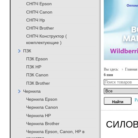
СНПЧ Epson
СНПЧ Canon
СНПЧ Hp
СНПЧ Brother
СНПЧ Конструктор (
комплектующие )
ПЗК
ПЗК Epson
ПЗК HP
Вы здесь:
Главная
ПЗК Canon
6 пин
ПЗК Brother
Чернила
Чернила Epson
Р
Чернила Canon
Чернила HP
СИЛОВ
Чернила Brother
Чернила Epson, Canon, HP в