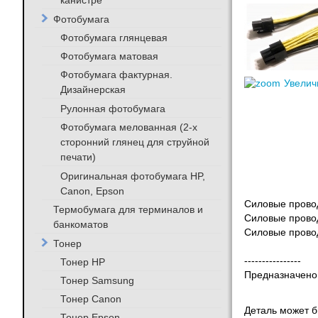
канистре
Фотобумага
Фотобумага глянцевая
Фотобумага матовая
Фотобумага фактурная.
Увелич
Дизайнерская
Рулонная фотобумага
Фотобумага мелованная (2-х
сторонний глянец для струйной
печати)
Оригинальная фотобумага HP,
Canon, Epson
Силовые провод
Термобумага для терминалов и
Силовые прово
банкоматов
Силовые провод
Тонер
----------------
Тонер HP
Предназначено 
Тонер Samsung
Тонер Canon
Деталь может бы
Тонер Epson