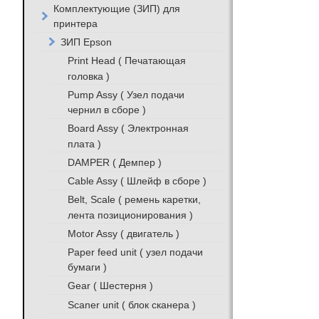
Комплектующие (ЗИП) для
принтера
ЗИП Epson
Print Head ( Печатающая
головка )
Pump Assy ( Узел подачи
чернил в сборе )
Board Assy ( Электронная
плата )
DAMPER ( Демпер )
Cable Assy ( Шлейф в сборе )
Belt, Scale ( ремень каретки,
лента позиционирования )
Motor Assy ( двигатель )
Paper feed unit ( узел подачи
бумаги )
Gear ( Шестерня )
Scaner unit ( блок сканера )