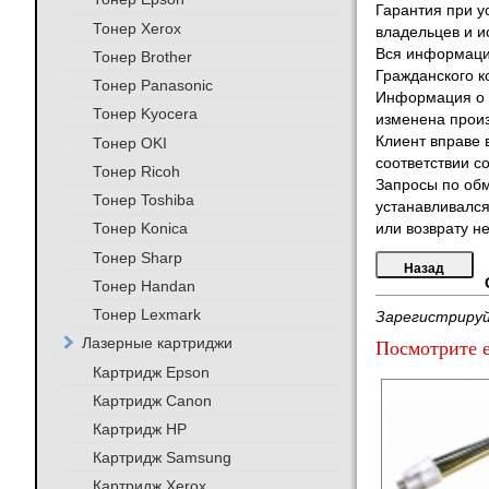
Гарантия при у
Тонер Xerox
владельцев и и
Вся информация
Тонер Brother
Гражданского к
Тонер Panasonic
Информация о т
Тонер Kyocera
изменена произ
Клиент вправе 
Тонер OKI
соответствии с
Тонер Ricoh
Запросы по обм
Тонер Toshiba
устанавливался
Тонер Konica
или возврату не
Тонер Sharp
Тонер Handan
Тонер Lexmark
Зарегистрируй
Лазерные картриджи
Посмотрите е
Картридж Epson
Картридж Canon
Картридж HP
Картридж Samsung
Картридж Xerox