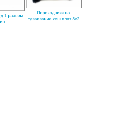
Переходники на
д 1 разъем
сдваивание хеш плат 3х2
пин