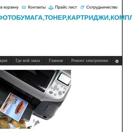
в корзину
Контакты
Прайс лист
Сотрудничество
ФОТОБУМАГА,
ТОНЕР,
КАРТРИДЖИ,
КОМП
ация
Где мой заказ
Главная
Ремонт электроники