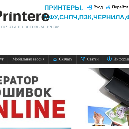
ПРИНТЕРЫ
,
Вход
Перейти 
МФУ,
СНПЧ,
ПЗК,
ЧЕРНИЛА,
 печати по оптовым ценам
луг
Мобильная версия
Скачать
Статьи
Информ