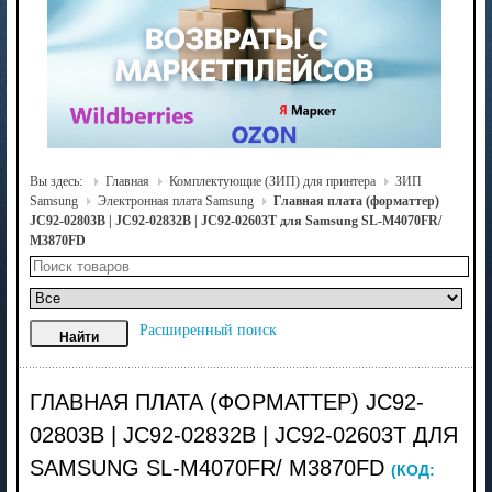
Вы здесь:
Главная
Комплектующие (ЗИП) для принтера
ЗИП
Samsung
Электронная плата Samsung
Главная плата (форматтер)
JC92-02803B | JC92-02832B | JC92-02603T для Samsung SL-M4070FR/
M3870FD
Расширенный поиск
ГЛАВНАЯ ПЛАТА (ФОРМАТТЕР) JC92-
02803B | JC92-02832B | JC92-02603T ДЛЯ
SAMSUNG SL-M4070FR/ M3870FD
(КОД: