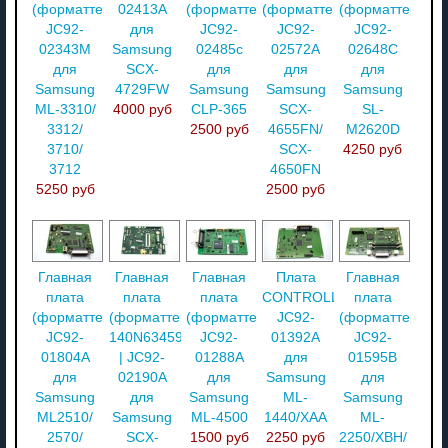
(форматтер)
02413A
(форматтер)
(форматтер)
(форматтер)
JC92-
для
JC92-
JC92-
JC92-
02343M
Samsung
02485c
02572A
02648C
для
SCX-
для
для
для
Samsung
4729FW
Samsung
Samsung
Samsung
ML-3310/
4000 руб
CLP-365
SCX-
SL-
3312/
2500 руб
4655FN/
M2620D
3710/
SCX-
4250 руб
3712
4650FN
5250 руб
2500 руб
Главная
Главная
Главная
Плата
Главная
плата
плата
плата
CONTROLLER
плата
(форматтер)
(форматтер)
(форматтер)
JC92-
(форматтер)
JC92-
140N63459
JC92-
01392A
JC92-
01804A
| JC92-
01288A
для
01595B
для
02190A
для
Samsung
для
Samsung
для
Samsung
ML-
Samsung
ML2510/
Samsung
ML-4500
1440/XAA
ML-
2570/
SCX-
1500 руб
2250 руб
2250/XBH/