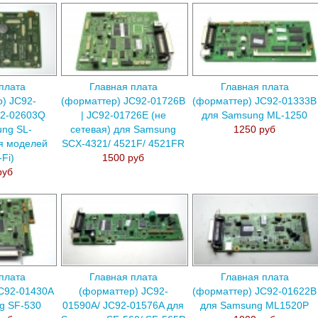
плата
Главная плата
Главная плата
) JC92-
(форматтер) JC92-01726B
(форматтер) JC92-01333B
92-02603Q
| JC92-01726E (не
для Samsung ML-1250
ng SL-
сетевая) для Samsung
1250 руб
я моделей
SCX-4321/ 4521F/ 4521FR
-Fi)
1500 руб
руб
плата
Главная плата
Главная плата
C92-01430A
(форматтер) JC92-
(форматтер) JC92-01622B
g SF-530
01590A/ JC92-01576A для
для Samsung ML1520P