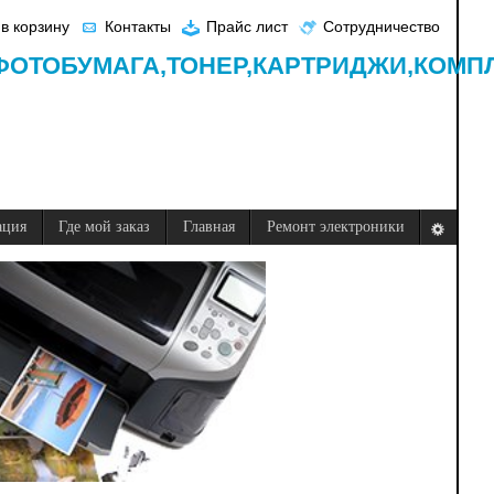
в корзину
Контакты
Прайс лист
Сотрудничество
ФОТОБУМАГА,
ТОНЕР,
КАРТРИДЖИ,
КОМП
ация
Где мой заказ
Главная
Ремонт электроники