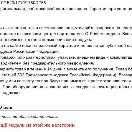
0/1520/1710/1750/1755
оригинальная, работоспособность проверена. Гарантия при установ
ть как новая, так и восстановленная, уточняйте запросом на почту
становке в сервисном центре партнера Vce-O-Printere неделя. Все
спользуются только с целью описания продукта.
 на сайте носит справочный характер и не является публичной 
одекса Российской Федерации.
оварах, их характеристиках, упаковке, внешнем виде и комплектаци
водителем без предварительного уведомления.
вернуть товар в течение 14 дней с момента его получения. Товар 
о статьей 502 Гражданского кодекса Российской Федерации). Возвра
ену или возврату товара будут приниматься к рассмотрению, если т
. При обнаружении на запчасти явных следов эксплуатации, попыт
 подлежит.
Отзыв
тесь, чтобы создать отзыв.
щё модели из этой же категории