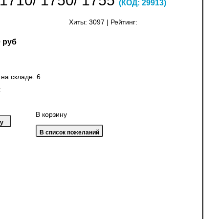
710/ 1750/ 1755
(КОД:
29913
)
Хиты:
3097
|
Рейтинг:
 руб
 на складе:
6
:
В корзину