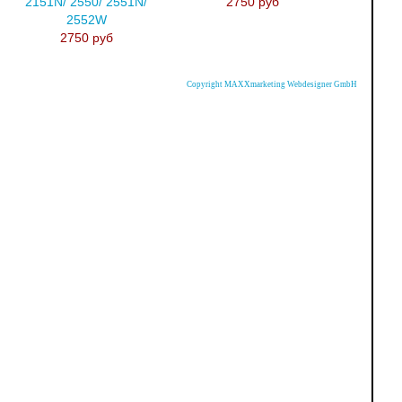
2151N/ 2550/ 2551N/
2750 руб
2552W
2750 руб
Copyright MAXXmarketing Webdesigner GmbH