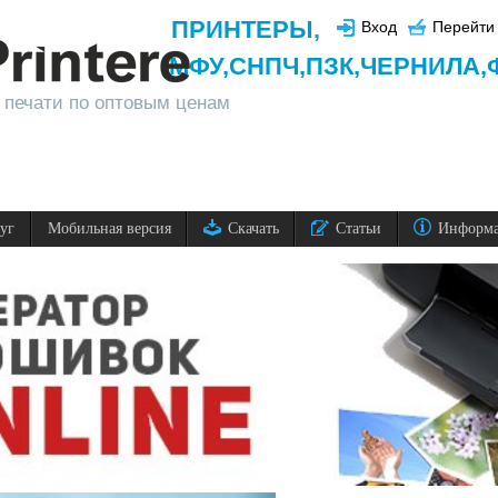
ПРИНТЕРЫ
,
Вход
Перейти 
МФУ,
СНПЧ,
ПЗК,
ЧЕРНИЛА,
 печати по оптовым ценам
луг
Мобильная версия
Скачать
Статьи
Информ