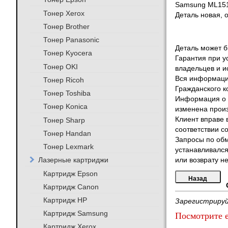
Samsung ML151
Тонер Xerox
Деталь новая, 
Тонер Brother
Тонер Panasonic
Деталь может бы
Тонер Kyocera
Гарантия при у
Тонер OKI
владельцев и и
Вся информация
Тонер Ricoh
Гражданского к
Тонер Toshiba
Информация о т
Тонер Konica
изменена произ
Клиент вправе 
Тонер Sharp
соответствии с
Тонер Handan
Запросы по обм
Тонер Lexmark
устанавливался
Лазерные картриджи
или возврату не
Картридж Epson
Картридж Canon
Картридж HP
Зарегистрируй
Картридж Samsung
Посмотрите е
Картридж Xerox