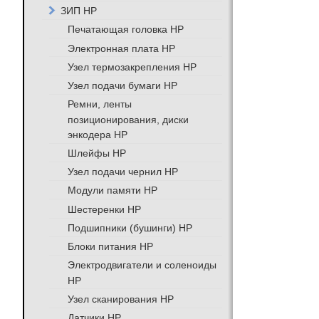
ЗИП HP
Печатающая головка HP
Электронная плата HP
Узел термозакрепления HP
Узел подачи бумаги HP
Ремни, ленты
позиционирования, диски
энкодера HP
Шлейфы HP
Узел подачи чернил HP
Модули памяти HP
Шестеренки HP
Подшипники (бушинги) HP
Блоки питания HP
Электродвигатели и соленоиды
HP
Узел сканирования HP
Датчики HP