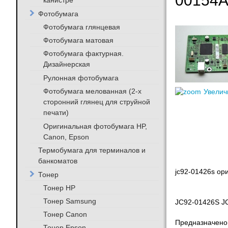
00154A
канистре
Фотобумага
Фотобумага глянцевая
Фотобумага матовая
Фотобумага фактурная.
Дизайнерская
Рулонная фотобумага
Фотобумага мелованная (2-х
Увелич
сторонний глянец для струйной
печати)
Оригинальная фотобумага HP,
Canon, Epson
Термобумага для терминалов и
банкоматов
jc92-01426s ор
Тонер
Тонер HP
Тонер Samsung
JC92-01426S J
Тонер Canon
Предназначено
Тонер Epson