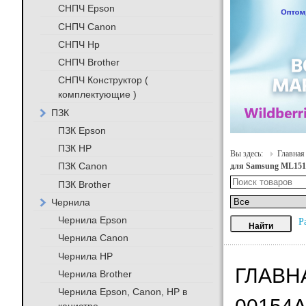
СНПЧ Epson
СНПЧ Canon
СНПЧ Hp
СНПЧ Brother
СНПЧ Конструктор (
комплектующие )
ПЗК
ПЗК Epson
ПЗК HP
Вы здесь:
Главная
ПЗК Canon
для Samsung ML1510/
ПЗК Brother
Чернила
Чернила Epson
Р
Чернила Canon
Чернила HP
ГЛАВНА
Чернила Brother
Чернила Epson, Canon, HP в