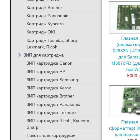
Картридж Brother
Картридж Panasonic
Картридж Kyocera
Картридж OKI
Главная 
Картридж Toshiba, Sharp,
(форматтер
Lexmark, Ricoh
02832N | JC
ЗИП для картриджа
для Samsu
ЗИП картриджа Canon
M3870FD (дл
без Wi
ЗИП картриджа HP
5000 
ЗИП картриджа Samsung
ЗИП картриджа Xerox
ЗИП картриджа Brother
ЗИП картриджа Panasonic
ЗИП картриджа Lexmark
ЗИП картриджа Ricoh, Kyocera,
Главная 
Sharp
(форматтер) J
для Samsun
Пакеты для картриджей