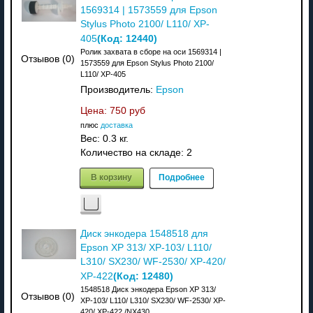
1569314 | 1573559 для Epson
Stylus Photo 2100/ L110/ XP-
(Код:
12440
)
405
Ролик захвата в сборе на оси 1569314 |
Отзывов (0)
1573559 для Epson Stylus Photo 2100/
L110/ XP-405
Производитель:
Epson
Цена:
750 руб
плюс
доставка
Вес:
0.3 кг.
Количество на складе:
2
В корзину
Подробнее
Диск энкодера 1548518 для
Epson XP 313/ XP-103/ L110/
L310/ SX230/ WF-2530/ XP-420/
(Код:
12480
)
XP-422
1548518 Диск энкодера Epson XP 313/
Отзывов (0)
XP-103/ L110/ L310/ SX230/ WF-2530/ XP-
420/ XP-422 /NX430