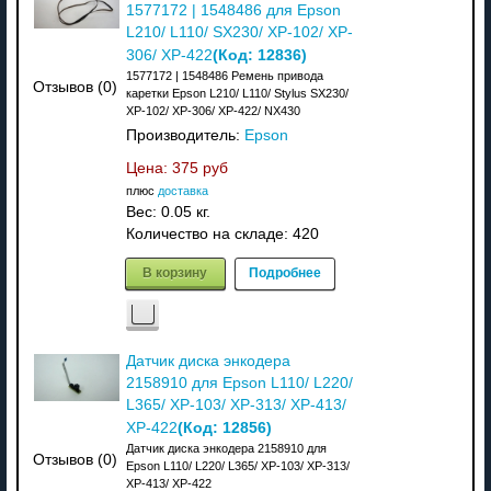
1577172 | 1548486 для Epson
L210/ L110/ SX230/ XP-102/ XP-
(Код:
12836
)
306/ XP-422
1577172 | 1548486 Ремень привода
Отзывов (0)
каретки Epson L210/ L110/ Stylus SX230/
XP-102/ XP-306/ XP-422/ NX430
Производитель:
Epson
Цена:
375 руб
плюс
доставка
Вес:
0.05 кг.
Количество на складе:
420
В корзину
Подробнее
Датчик диска энкодера
2158910 для Epson L110/ L220/
L365/ XP-103/ XP-313/ XP-413/
(Код:
12856
)
XP-422
Датчик диска энкодера 2158910 для
Отзывов (0)
Epson L110/ L220/ L365/ XP-103/ XP-313/
XP-413/ XP-422