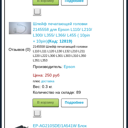
В корзину
Подробнее
Шлейф печатающей головки
2145558 для Epson L110/ L210/
L300/ L355/ L366/ L455 ( 10pin
(Код:
12819
)
+ 10pin)
2145558 Шлейф печатающей головки
Отзывов (0)
L110 L111 L120 L130 L132 L210 L211
L220 L222 L300 L301 L303 L310 L350
L351 L353
Производитель:
Epson
Цена:
250 руб
плюс
доставка
Вес:
0.3 кг.
Количество на складе:
89
В корзину
Подробнее
EP-AG210SDE/1A541W Блок