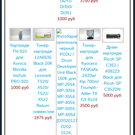
Di251/
3750 руб
Di350/
Di351
1000 руб
Картридж
Тонер-
Тонер-
Драм-
TN-910
картридж
картридж
картридж
для
12A6835
для
Ricoh SP
Konica
Black 20K
Kyocera
C352 |
Minolta
для
TASKalfa
408223
bizhub
Lexmark
2420w/
Black для
PRO 920
T520/
Kip 700m/
Ricoh SP
1000 руб
X520/
Triumph-
C352DN
T522/
Adler TA
5000 руб
X522
CX 8124
Return
2500 руб
совместимый
1875 руб