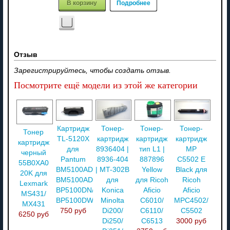
В корзину
Подробнее
Отзыв
Зарегистрируйтесь, чтобы создать отзыв.
Посмотрите ещё модели из этой же категории
Картридж
Тонер-
Тонер-
Тонер-
Тонер
TL-5120X
картридж
картридж
картридж
картридж
для
8936404 |
тип L1 |
MP
черный
Pantum
8936-404
887896
C5502 E
55B0XA0
BM5100ADN/
| MT-302B
Yellow
Black для
20K для
BM5100ADW/
для
для Ricoh
Ricoh
Lexmark
BP5100DN/
Konica
Aficio
Aficio
MS431/
BP5100DW
Minolta
C6010/
MPC4502/
MX431
750 руб
Di200/
C6110/
C5502
6250 руб
Di250/
C6513
3000 руб