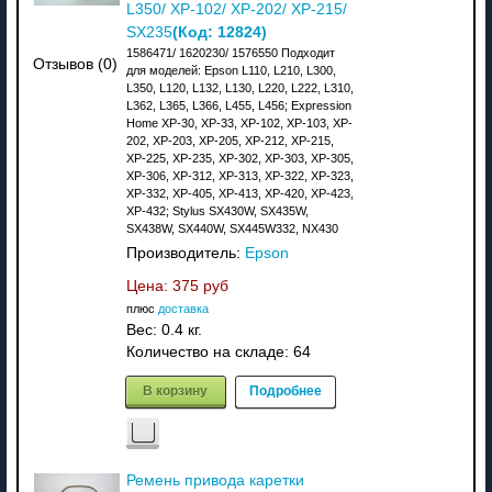
L350/ XP-102/ XP-202/ XP-215/
(Код:
12824
)
SX235
1586471/ 1620230/ 1576550 Подходит
Отзывов (0)
для моделей: Epson L110, L210, L300,
L350, L120, L132, L130, L220, L222, L310,
L362, L365, L366, L455, L456; Expression
Home XP-30, XP-33, XP-102, XP-103, XP-
202, XP-203, XP-205, XP-212, XP-215,
XP-225, XP-235, XP-302, XP-303, XP-305,
XP-306, XP-312, XP-313, XP-322, XP-323,
XP-332, XP-405, XP-413, XP-420, XP-423,
XP-432; Stylus SX430W, SX435W,
SX438W, SX440W, SX445W332, NX430
Производитель:
Epson
Цена:
375 руб
плюс
доставка
Вес:
0.4 кг.
Количество на складе:
64
В корзину
Подробнее
Ремень привода каретки