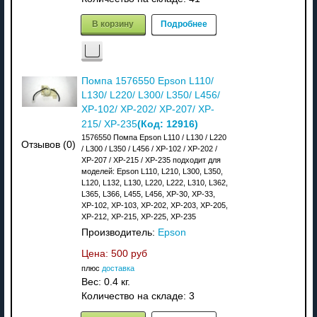
В корзину
Подробнее
Помпа 1576550 Epson L110/
L130/ L220/ L300/ L350/ L456/
XP-102/ XP-202/ XP-207/ XP-
(Код:
12916
)
215/ XP-235
1576550 Помпа Epson L110 / L130 / L220
Отзывов (0)
/ L300 / L350 / L456 / XP-102 / XP-202 /
XP-207 / XP-215 / XP-235 подходит для
моделей: Epson L110, L210, L300, L350,
L120, L132, L130, L220, L222, L310, L362,
L365, L366, L455, L456, XP-30, XP-33,
XP-102, XP-103, XP-202, XP-203, XP-205,
XP-212, XP-215, XP-225, XP-235
Производитель:
Epson
Цена:
500 руб
плюс
доставка
Вес:
0.4 кг.
Количество на складе:
3