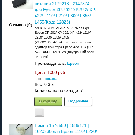
питания 2179218 | 2147874
для Epson XP-202/ XP-322/ XP-
422/ L110/ L210/ L300/ L355/
(Код:
12823
)
L455
Отзывов (0)
Блок питания 2179218 | 2147874 для
Epson XP-202/ XP-322/ XP-422/ L110/
L210/ L300/ L355/ L455
(2179218/2147874_cvt) Блок питания
адаптер принтера Epson 42V-0.5A (EP-
AG210SDE/1A541W) (внутренний блок
питания)
Производитель:
Epson
Цена:
1000 руб
плюс
доставка
Вес:
0.3 кг.
Количество на складе:
7
В корзину
Подробнее
Помпа 1576550 | 1586471 |
1620230 для Epson L110/ L220/