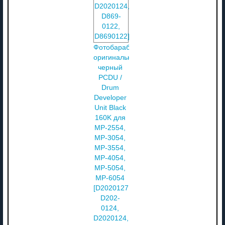
Фотобарабан
оригинальный
черный
PCDU /
Drum
Developer
Unit Black
160K для
MP-2554,
MP-3054,
MP-3554,
MP-4054,
MP-5054,
MP-6054
[D2020127,
D202-
0124,
D2020124,