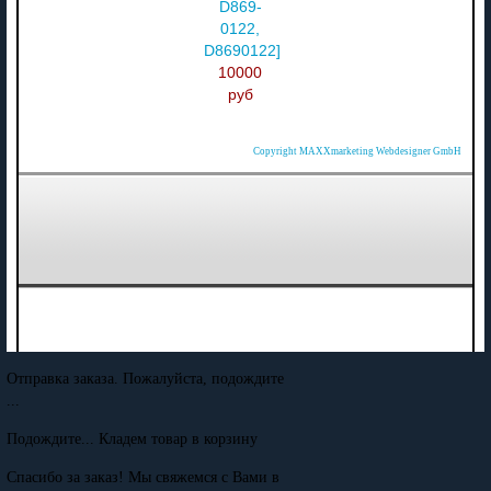
D869-
0122,
D8690122]
10000
руб
Copyright MAXXmarketing Webdesigner GmbH
Отправка заказа. Пожалуйста, подождите
...
Подождите... Кладем товар в корзину
Спасибо за заказ! Мы свяжемся с Вами в