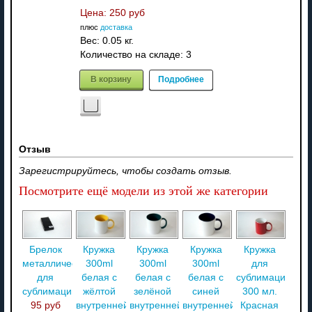
Цена:
250 руб
плюс
доставка
Вес:
0.05 кг.
Количество на складе:
3
В корзину
Подробнее
Отзыв
Зарегистрируйтесь, чтобы создать отзыв.
Посмотрите ещё модели из этой же категории
Брелок
Кружка
Кружка
Кружка
Кружка
металлический
300ml
300ml
300ml
для
для
белая с
белая с
белая с
сублимации
сублимации
жёлтой
зелёной
синей
300 мл.
95 руб
внутренней
внутренней
внутренней
Красная