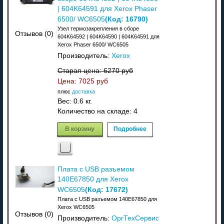
| 604K64591 для Xerox Phaser
(Код:
16790
)
6500/ WC6505
Узел термозакрепления в сборе
Отзывов (0)
604K64592 | 604K64590 | 604K64591 для
Xerox Phaser 6500/ WC6505
Производитель:
Xerox
Старая цена:
6270 руб
Цена:
7025 руб
плюс
доставка
Вес:
0.6 кг.
Количество на складе:
4
В корзину
Подробнее
Плата с USB разъемом
140E67850 для Xerox
(Код:
17672
)
WC6505
Плата с USB разъемом 140E67850 для
Xerox WC6505
Отзывов (0)
Производитель:
ОргТехСервис