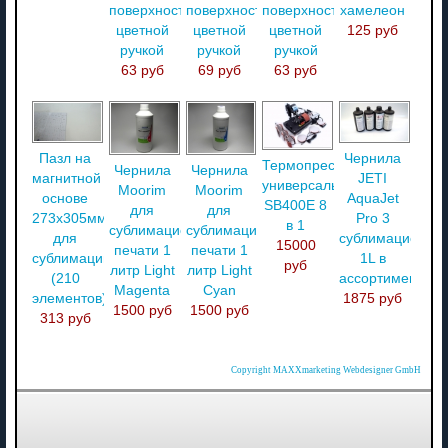
поверхностью,
поверхностью,
поверхностью,
хамелеон
цветной
цветной
цветной
125 руб
ручкой
ручкой
ручкой
63 руб
69 руб
63 руб
Пазл на
Чернила
Термопресс
Чернила
Чернила
магнитной
JETI
универсальный
Moorim
Moorim
основе
AquaJet
SB400E 8
для
для
273x305мм
Pro 3
в 1
сублимационной
сублимационной
для
сублимационны
15000
печати 1
печати 1
сублимации
1L в
руб
литр Light
литр Light
(210
ассортименте
Magenta
Cyan
элементов)
1875 руб
1500 руб
1500 руб
313 руб
Copyright MAXXmarketing Webdesigner GmbH