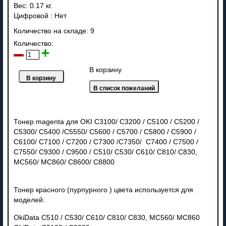
Вес:
0.17 кг.
Цифровой
:
Нет
Количество на складе:
9
Количество:
В корзину
Тонер magenta для OKI C3100/ C3200 / C5100 / C5200 /
C5300/ C5400 /C5550/ C5600 / C5700 / C5800 / C5900 /
C6100/ C7100 / C7200 / C7300 /C7350/ C7400 / C7500 /
C7550/ C9300 / C9500 / C510/ C530/ C610/ C810/ C830,
MC560/ MC860/ C8600/ C8800
Тонер красного (пурпурного ) цвета используется для
моделей:
OkiData C510 / C530/ C610/ C810/ C830, MC560/ MC860