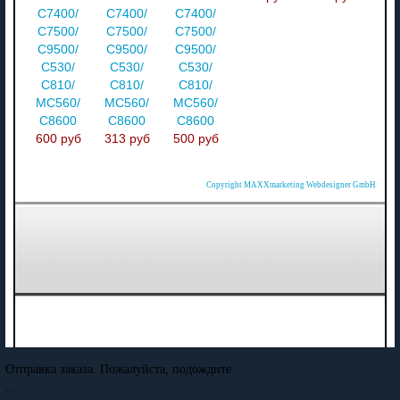
C7400/
C7400/
C7400/
C7500/
C7500/
C7500/
C9500/
C9500/
C9500/
C530/
C530/
C530/
C810/
C810/
C810/
MC560/
MC560/
MC560/
C8600
C8600
C8600
600 руб
313 руб
500 руб
Copyright MAXXmarketing Webdesigner GmbH
Отправка заказа. Пожалуйста, подождите
...