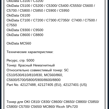
OkiData C3100 / C3200
OkiData C5100 / C5200 / C5300/ C5400 /C5550/ C5600 /
C5700 / C5800 / C5850 / C5900 / C5950
OkiData C6100
OkiData C7100 / C7200 / C7300 /C7350/ C7400 / C7500 /
C7550
OkiData C9300 / C9500
OkiData C8600 / C8800
OkiData MC560
Технические характеристики:
Ресурс, стр. 5000
Тонер: Красный Немагнитный
Относительно совместимый тонер: SC
C510/530/610/810/830, MC560/860,
C5600/5700/5800/5900/8600/8800
Part No. 42127488, 42127405 (EU), 42127401 (US)
Тонер для OKI C810/ C830/ C8600/ C8650/ C8800/ C5850/
C5800/ C5700/ C5650/ MC860/ Ricoh SPc720