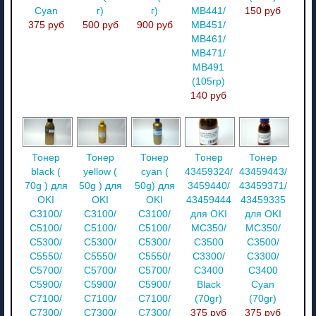
Cyan
г)
г)
MB441/
150 руб
375 руб
500 руб
900 руб
MB451/
MB461/
MB471/
MB491
(105гр)
140 руб
Тонер
Тонер
Тонер
Тонер
Тонер
black (
yellow (
cyan (
43459324/
43459443/
70g ) для
50g ) для
50g) для
3459440/
43459371/
OKI
OKI
OKI
43459444
43459335
C3100/
C3100/
C3100/
для OKI
для OKI
C5100/
C5100/
C5100/
MC350/
MC350/
C5300/
C5300/
C5300/
C3500
C3500/
C5550/
C5550/
C5550/
C3300/
C3300/
C5700/
C5700/
C5700/
C3400
C3400
C5900/
C5900/
C5900/
Black
Cyan
C7100/
C7100/
C7100/
(70gr)
(70gr)
C7300/
C7300/
C7300/
375 руб
375 руб