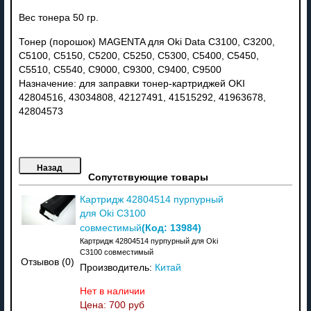
Вес тонера 50 гр.
Тонер (порошок) MAGENTA для Oki Data C3100, C3200,
C5100, C5150, C5200, C5250, C5300, C5400, C5450,
C5510, C5540, C9000, C9300, C9400, C9500
Назначение: для заправки тонер-картриджей OKI
42804516, 43034808, 42127491, 41515292, 41963678,
42804573
Сопутствующие товары
Картридж 42804514 пурпурный
для Oki C3100
(Код:
13984
)
совместимый
Картридж 42804514 пурпурный для Oki
C3100 совместимый
Отзывов (0)
Производитель:
Китай
Нет в наличии
Цена:
700 руб