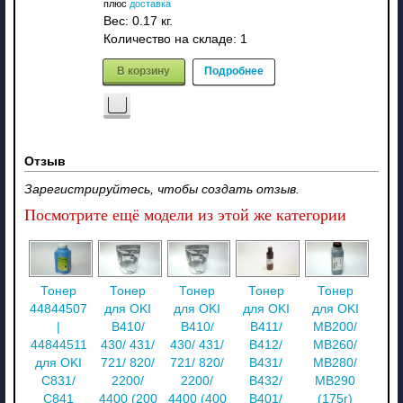
плюс
доставка
Вес:
0.17 кг.
Количество на складе:
1
В корзину
Подробнее
Отзыв
Зарегистрируйтесь, чтобы создать отзыв.
Посмотрите ещё модели из этой же категории
Тонер
Тонер
Тонер
Тонер
Тонер
44844507
для OKI
для OKI
для OKI
для OKI
|
B410/
B410/
B411/
MB200/
44844511
430/ 431/
430/ 431/
B412/
MB260/
для OKI
721/ 820/
721/ 820/
B431/
MB280/
C831/
2200/
2200/
B432/
MB290
C841
4400 (200
4400 (400
B401/
(175г)