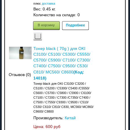
плюс
доставка
Вес:
0.45 кг.
Количество на складе:
0
В корзину
Подробнее
Тонер black ( 70g ) для OKI
C3100/ C5100/ C5300/ C5550/
C5700/ C5900/ C7100/ C7300/
C7400/ C7500/ C9500/ C530/
(Код:
C810/ MC560/ C8600
Отзывов (0)
14018
)
Тонер black для OKI C3100/ C3200 /
C5100 / C5200 / C5300/ C5400 /C5550/
C5600 / C5700 / C5800 / C5900 / C6100/
C7100 / C7200 / C7300 /C7350/ C7400 /
C7500 / C7550/ C9300 / C9500 / C510/
C530/ C610/ C810/ C830, MC560/ MC860/
C8600/ C8800
Производитель:
Китай
Цена:
600 руб