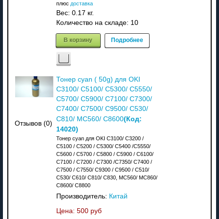
плюс
доставка
Вес:
0.17 кг.
Количество на складе:
10
В корзину
Подробнее
Тонер cyan ( 50g) для OKI
C3100/ C5100/ C5300/ C5550/
C5700/ C5900/ C7100/ C7300/
C7400/ C7500/ C9500/ C530/
(Код:
C810/ MC560/ C8600
Отзывов (0)
14020
)
Тонер cyan для OKI C3100/ C3200 /
C5100 / C5200 / C5300/ C5400 /C5550/
C5600 / C5700 / C5800 / C5900 / C6100/
C7100 / C7200 / C7300 /C7350/ C7400 /
C7500 / C7550/ C9300 / C9500 / C510/
C530/ C610/ C810/ C830, MC560/ MC860/
C8600/ C8800
Производитель:
Китай
Цена:
500 руб