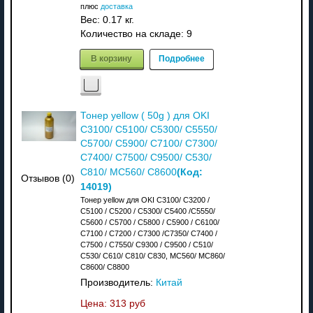
плюс
доставка
Вес:
0.17 кг.
Количество на складе:
9
В корзину
Подробнее
Тонер yellow ( 50g ) для OKI
C3100/ C5100/ C5300/ C5550/
C5700/ C5900/ C7100/ C7300/
C7400/ C7500/ C9500/ C530/
(Код:
C810/ MC560/ C8600
Отзывов (0)
14019
)
Тонер yellow для OKI C3100/ C3200 /
C5100 / C5200 / C5300/ C5400 /C5550/
C5600 / C5700 / C5800 / C5900 / C6100/
C7100 / C7200 / C7300 /C7350/ C7400 /
C7500 / C7550/ C9300 / C9500 / C510/
C530/ C610/ C810/ C830, MC560/ MC860/
C8600/ C8800
Производитель:
Китай
Цена:
313 руб