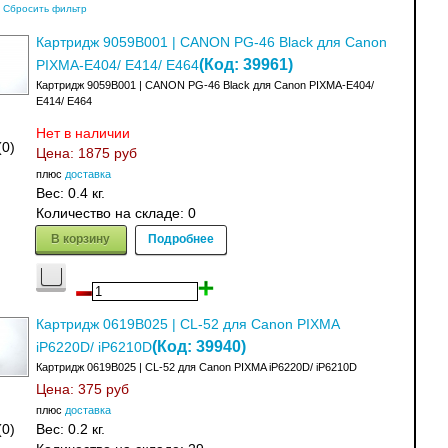
Сбросить фильтр
Картридж 9059B001 | CANON PG-46 Black для Canon
(Код:
39961
)
PIXMA-E404/ E414/ E464
Картридж 9059B001 | CANON PG-46 Black для Canon PIXMA-E404/
E414/ E464
Нет в наличии
(0)
Цена:
1875 руб
плюс
доставка
Вес:
0.4 кг.
Количество на складе:
0
В корзину
Подробнее
Картридж 0619B025 | CL-52 для Canon PIXMA
(Код:
39940
)
iP6220D/ iP6210D
Картридж 0619B025 | CL-52 для Canon PIXMA iP6220D/ iP6210D
Цена:
375 руб
плюс
доставка
(0)
Вес:
0.2 кг.