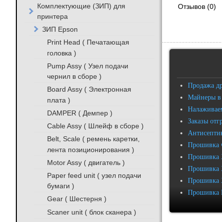
Комплектующие (ЗИП) для
Отзывов (0)
принтера
ЗИП Epson
Print Head ( Печатающая
головка )
Pump Assy ( Узел подачи
чернил в сборе )
Продажа д
Board Assy ( Электронная
Майнеры в
плата )
Налаживаем
DAMPER ( Демпер )
Заказы отг
Cable Assy ( Шлейф в сборе )
Антисептик
Belt, Scale ( ремень каретки,
Прошивка 
лента позиционирования )
Прошивка 
Motor Assy ( двигатель )
Прошивка 
Paper feed unit ( узел подачи
Прошивка 
бумаги )
Прошивка 
Gear ( Шестерня )
Scaner unit ( блок сканера )