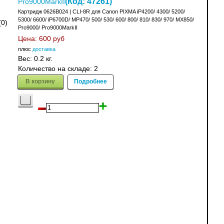
(Код:
47261
)
Pro9000MarkII
Картридж 0626B024 | CLI-8R для Canon PIXMA iP4200/ 4300/ 5200/
5300/ 6600/ iP6700D/ MP470/ 500/ 530/ 600/ 800/ 810/ 830/ 970/ MX850/
(0)
Pro9000/ Pro9000MarkII
Цена:
600 руб
плюс
доставка
Вес:
0.2 кг.
Количество на складе:
2
В корзину
Подробнее