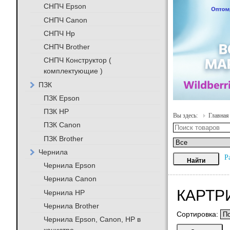
СНПЧ Epson
СНПЧ Canon
СНПЧ Hp
СНПЧ Brother
СНПЧ Конструктор (
комплектующие )
ПЗК
ПЗК Epson
ПЗК HP
Вы здесь:
Главная
ПЗК Canon
ПЗК Brother
Чернила
Р
Чернила Epson
Чернила Canon
КАРТР
Чернила HP
Чернила Brother
Сортировка:
Чернила Epson, Canon, HP в