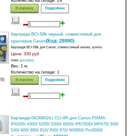
Количество на складе:
29
В корзину
Подробнее
Картридж BCI-5Bk черный, совместимый для
(Код:
28990
)
принтеров Canon
Картридж BCI-5Bk для Canon, совместимый аналог, купить
Цена:
330 руб
плюс
доставка
Вес:
1 кг.
Количество на складе:
1
В корзину
Подробнее
(0)
Картридж 0626B024 | CLI-8R для Canon PIXMA
iP4200/ 4300/ 5200/ 5300/ 6600/ iP6700D/ MP470/ 500/
530/ 600/ 800/ 810/ 830/ 970/ MX850/ Pro9000/