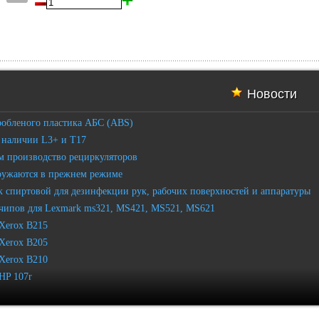
Новости
робленого пластика АБС (ABS)
 наличии L3+ и T17
 производство рециркуляторов
ружаются в прежнем режиме
 спиртовой для дезинфекции рук, рабочих поверхностей и аппаратуры
чипов для Lexmark ms321, MS421, MS521, MS621
Xerox B215
Xerox B205
Xerox B210
HP 107r