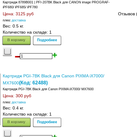
Картридж 8789B001 | PFI-207BK Black для CANON image PROGRAF-
iPF680/ iPF685/ iPF780
Цена:
3125 руб
Отзывов 
плюс
доставка
Вес:
0.5 кг.
Количество на складе:
1
В корзину
Подробнее
Картридж PGI-7BK Black для Canon PIXMA iX7000/
(Код:
62488
)
MX7600
Картридж PGI-7BK Black для Canon PIXMA iX7000/ MX7600
Цена:
300 руб
плюс
доставка
Вес:
0.4 кг.
Количество на складе:
1
В корзину
Подробнее