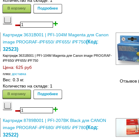
Количество на складе:
1
В корзину
Подробнее
Картридж 3631B001 | PFI-104M Magenta для Canon
(Код:
image PROGRAF-iPF650/ iPF655/ iPF750
32523
)
Картридж 3631B001 | PFI-104M Magenta для Canon image PROGRAF-
iPF650/ iPF655/ iPF750
Цена:
625 руб
плюс
доставка
Вес:
0.3 кг.
Отзывов 
Количество на складе:
1
В корзину
Подробнее
Картридж 8789B001 | PFI-207BK Black для CANON
(Код:
image PROGRAF-iPF680/ iPF685/ iPF780
32522
)