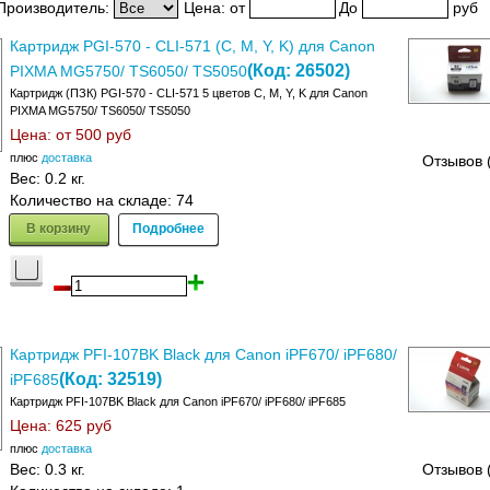
Производитель:
Цена:
от
До
руб
Картридж PGI-570 - CLI-571 (C, M, Y, K) для Canon
(Код:
26502
)
PIXMA MG5750/ TS6050/ TS5050
Картридж (ПЗК) PGI-570 - CLI-571 5 цветов C, M, Y, K для Canon
PIXMA MG5750/ TS6050/ TS5050
Цена: от
500 руб
плюс
доставка
Отзывов 
Вес:
0.2 кг.
Количество на складе:
74
В корзину
Подробнее
Картридж PFI-107BK Black для Canon iPF670/ iPF680/
(Код:
32519
)
iPF685
Картридж PFI-107BK Black для Canon iPF670/ iPF680/ iPF685
Цена:
625 руб
плюс
доставка
Вес:
0.3 кг.
Отзывов 