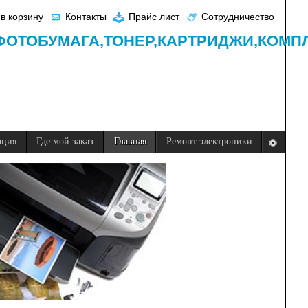
в корзину
Контакты
Прайс лист
Сотрудничество
ФОТОБУМАГА,
ТОНЕР,
КАРТРИДЖИ,
КОМП
ация
Где мой заказ
Главная
Ремонт электроники