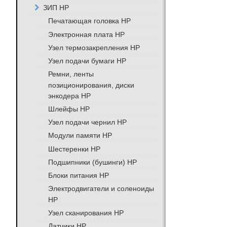
ЗИП HP
Печатающая головка HP
Электронная плата HP
Узел термозакрепления HP
Узел подачи бумаги HP
Ремни, ленты
позиционирования, диски
энкодера HP
Шлейфы HP
Узел подачи чернил HP
Модули памяти HP
Шестеренки HP
Подшипники (бушинги) HP
Блоки питания HP
Электродвигатели и соленоиды
HP
Узел сканирования HP
Датчики HP