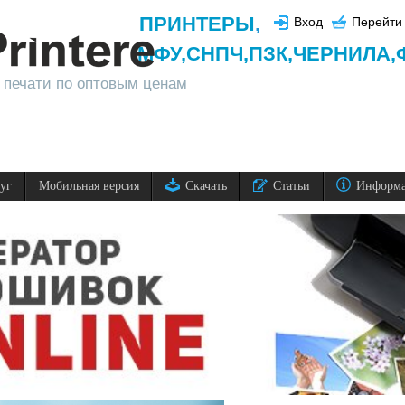
ПРИНТЕРЫ
,
Вход
Перейти 
МФУ,
СНПЧ,
ПЗК,
ЧЕРНИЛА,
 печати по оптовым ценам
луг
Мобильная версия
Скачать
Статьи
Информ