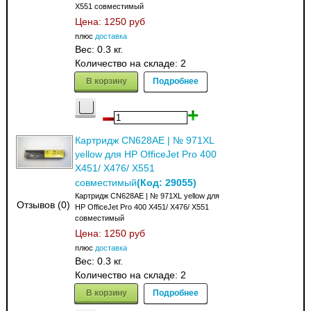
X551 совместимый
Цена:
1250 руб
плюс
доставка
Вес:
0.3 кг.
Количество на складе:
2
В корзину
Подробнее
Картридж CN628AE | № 971XL
yellow для HP OfficeJet Pro 400
X451/ X476/ X551
(Код:
29055
)
совместимый
Картридж CN628AE | № 971XL yellow для
Отзывов (0)
HP OfficeJet Pro 400 X451/ X476/ X551
совместимый
Цена:
1250 руб
плюс
доставка
Вес:
0.3 кг.
Количество на складе:
2
В корзину
Подробнее