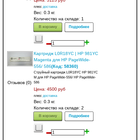
Цена:
3125 руб
плюс
доставка
Вес:
0.3 кг.
Количество на складе:
1
В корзину
Подробнее
Картридж L0R18YC | HP 981YC
Magenta для HP PageWide-
(Код:
58360
)
556/ 586
Струйный картридж L0R18YC HP 981YC
M для HP PageWide-556/ HP PageWide-
Отзывов (0)
586
Цена:
4500 руб
плюс
доставка
Вес:
0.3 кг.
Количество на складе:
2
В корзину
Подробнее