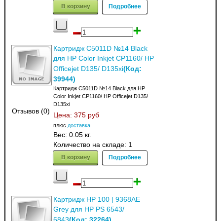
В корзину
Подробнее
Картридж C5011D №14 Black
для HP Color Inkjet CP1160/ HP
(Код:
Officejet D135/ D135xi
39944
)
Картридж C5011D №14 Black для HP
Color Inkjet CP1160/ HP Officejet D135/
D135xi
Отзывов (0)
Цена:
375 руб
плюс
доставка
Вес:
0.05 кг.
Количество на складе:
1
В корзину
Подробнее
Картридж HP 100 | 9368AE
Grey для HP PS 6543/
(Код:
32264
)
6843