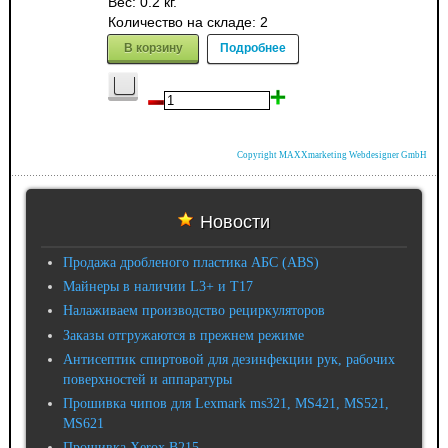
Вес:
0.2 кг.
Количество на складе:
2
В корзину
Подробнее
Copyright MAXXmarketing Webdesigner GmbH
Новости
Продажа дробленого пластика АБС (ABS)
Майнеры в наличии L3+ и T17
Налаживаем производство рециркуляторов
Заказы отгружаются в прежнем режиме
Антисептик спиртовой для дезинфекции рук, рабочих
поверхностей и аппаратуры
Прошивка чипов для Lexmark ms321, MS421, MS521,
MS621
Прошивка Xerox B215