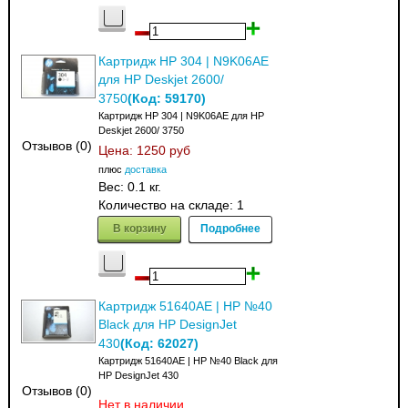
Картридж HP 304 | N9K06AE
для HP Deskjet 2600/
(Код:
59170
)
3750
Картридж HP 304 | N9K06AE для HP
Deskjet 2600/ 3750
Отзывов (0)
Цена:
1250 руб
плюс
доставка
Вес:
0.1 кг.
Количество на складе:
1
В корзину
Подробнее
Картридж 51640AE | HP №40
Black для HP DesignJet
(Код:
62027
)
430
Картридж 51640AE | HP №40 Black для
HP DesignJet 430
Отзывов (0)
Нет в наличии