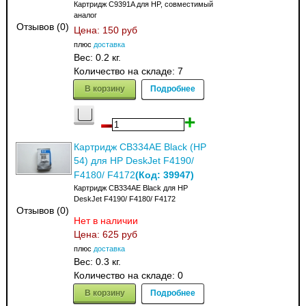
Картридж C9391A для HP, совместимый
аналог
Отзывов (0)
Цена:
150 руб
плюс
доставка
Вес:
0.2 кг.
Количество на складе:
7
В корзину
Подробнее
Картридж CB334AE Black (HP
54) для HP DeskJet F4190/
(Код:
39947
)
F4180/ F4172
Картридж CB334AE Black для HP
DeskJet F4190/ F4180/ F4172
Отзывов (0)
Нет в наличии
Цена:
625 руб
плюс
доставка
Вес:
0.3 кг.
Количество на складе:
0
В корзину
Подробнее