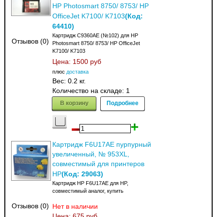
HP Photosmart 8750/ 8753/ HP
(Код:
OfficeJet K7100/ K7103
64410
)
Картридж C9360AE (№102) для HP
Отзывов (0)
Photosmart 8750/ 8753/ HP OfficeJet
K7100/ K7103
Цена:
1500 руб
плюс
доставка
Вес:
0.2 кг.
Количество на складе:
1
В корзину
Подробнее
Картридж F6U17AE пурпурный
увеличенный, № 953XL,
совместимый для принтеров
(Код:
29063
)
HP
Картридж HP F6U17AE для HP,
совместимый аналог, купить
Отзывов (0)
Нет в наличии
Цена:
675 руб