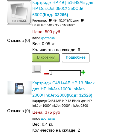
Картридж HP 49 | 51649AE для
HP DeskJet 350C/ 350CBi/
(Код:
32266
)
660С
Картридж HP 49 | 51649AE для HP
DeskJet 350C/ 350CBi/ 660С
Цена:
500 руб
плюс
доставка
Отзывов (0)
Вес:
0.05 кг.
Количество на складе:
6
В корзину
Подробнее
Картридж C4814AE HP 13 Black
для HP InkJet-1000/ InkJet-
(Код:
32526
)
2000/ InkJet-2800
Картридж C4814AE HP 13 Black для HP
InkJet-1000/ InkJet-2000/ InkJet-2800
Отзывов (0)
Цена:
375 руб
плюс
доставка
Вес:
0.4 кг.
Количество на складе:
2