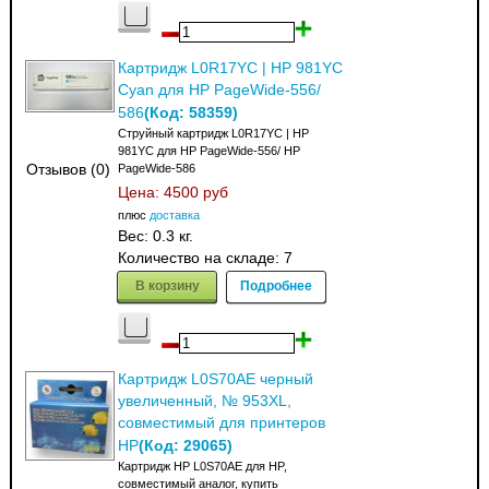
Картридж L0R17YC | HP 981YC
Cyan для HP PageWide-556/
(Код:
58359
)
586
Струйный картридж L0R17YC | HP
981YC для HP PageWide-556/ HP
Отзывов (0)
PageWide-586
Цена:
4500 руб
плюс
доставка
Вес:
0.3 кг.
Количество на складе:
7
В корзину
Подробнее
Картридж L0S70AE черный
увеличенный, № 953XL,
совместимый для принтеров
(Код:
29065
)
HP
Картридж HP L0S70AE для HP,
совместимый аналог, купить