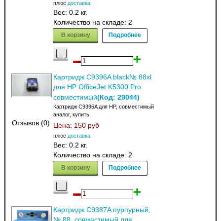
плюс
доставка
Вес:
0.2 кг.
Количество на складе:
2
В корзину
Подробнее
Картридж C9396A black№ 88xl
для HP OfficeJet K5300 Pro
(Код:
29044
)
совместимый
Картридж C9396A для HP, совместимый
аналог, купить
Отзывов (0)
Цена:
150 руб
плюс
доставка
Вес:
0.2 кг.
Количество на складе:
2
В корзину
Подробнее
Картридж C9387A пурпурный,
№ 88, совместимый для