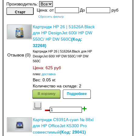
Производитель:
Цена:
от
До
руб
Сбросить фильтр
Картридж HP 26 | 51626A Black
для HP DesignJet 600/ HP DW
(Код:
550C/ HP DW 560C
32268
)
Картридж HP 26 | 51626A Black для HP
Отзывов (0)
DesignJet 600/ HP DW 550C/ HP DW
560C
Цена:
625 руб
плюс
доставка
Вес:
0.05 кг.
Количество на складе:
2
В корзину
Подробнее
Картридж C9391A cyan № 88xl
для HP OfficeJet K5300 Pro
(Код:
29041
)
совместимый