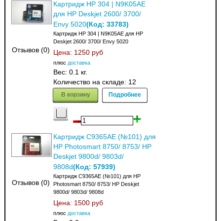
Картридж HP 304 | N9K05AE
для HP Deskjet 2600/ 3700/
(Код:
33783
)
Envy 5020
Картридж HP 304 | N9K05AE для HP
Deskjet 2600/ 3700/ Envy 5020
Отзывов (0)
Цена:
1250 руб
плюс
доставка
Вес:
0.1 кг.
Количество на складе:
12
В корзину
Подробнее
Картридж C9365AE (№101) для
HP Photosmart 8750/ 8753/ HP
Deskjet 9800d/ 9803d/
(Код:
57939
)
9808d
Картридж C9365AE (№101) для HP
Отзывов (0)
Photosmart 8750/ 8753/ HP Deskjet
9800d/ 9803d/ 9808d
Цена:
1500 руб
плюс
доставка