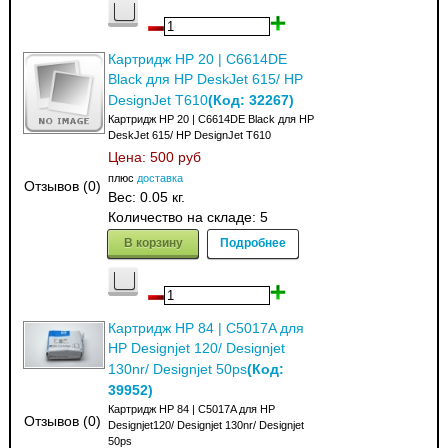
Картридж HP 20 | C6614DE
Black для HP DeskJet 615/ HP
(Код:
32267
)
DesignJet T610
Картридж HP 20 | C6614DE Black для HP
DeskJet 615/ HP DesignJet T610
Цена:
500 руб
плюс
доставка
Отзывов (0)
Вес:
0.05 кг.
Количество на складе:
5
В корзину
Подробнее
Картридж HP 84 | C5017A для
HP Designjet 120/ Designjet
(Код:
130nr/ Designjet 50ps
39952
)
Картридж HP 84 | C5017A для HP
Отзывов (0)
Designjet120/ Designjet 130nr/ Designjet
50ps