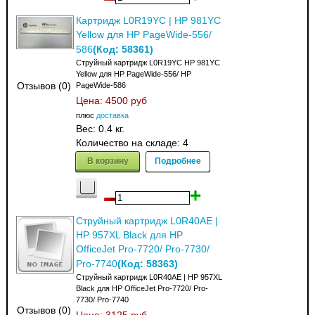
Картридж L0R19YC | HP 981YC
Yellow для HP PageWide-556/
(Код:
58361
)
586
Струйный картридж L0R19YC HP 981YC
Yellow для HP PageWide-556/ HP
Отзывов (0)
PageWide-586
Цена:
4500 руб
плюс
доставка
Вес:
0.4 кг.
Количество на складе:
4
В корзину
Подробнее
Струйный картридж L0R40AE |
HP 957XL Black для HP
OfficeJet Pro-7720/ Pro-7730/
(Код:
58363
)
Pro-7740
Струйный картридж L0R40AE | HP 957XL
Black для HP OfficeJet Pro-7720/ Pro-
7730/ Pro-7740
Отзывов (0)