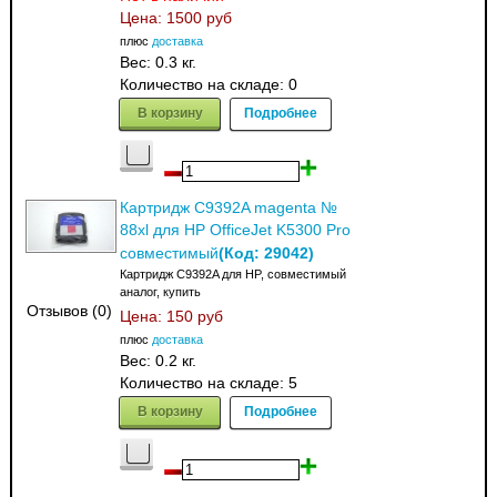
Цена:
1500 руб
плюс
доставка
Вес:
0.3 кг.
Количество на складе:
0
В корзину
Подробнее
Картридж C9392A magenta №
88xl для HP OfficeJet K5300 Pro
(Код:
29042
)
совместимый
Картридж C9392A для HP, совместимый
аналог, купить
Отзывов (0)
Цена:
150 руб
плюс
доставка
Вес:
0.2 кг.
Количество на складе:
5
В корзину
Подробнее