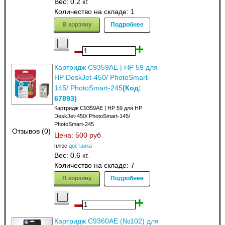
Вес:
0.2 кг.
Количество на складе:
1
В корзину
Подробнее
Картридж C9359AE | HP 59 для
HP DeskJet-450/ PhotoSmart-
(Код:
145/ PhotoSmart-245
67893
)
Картридж C9359AE | HP 59 для HP
DeskJet-450/ PhotoSmart-145/
PhotoSmart-245
Отзывов (0)
Цена:
500 руб
плюс
доставка
Вес:
0.6 кг.
Количество на складе:
7
В корзину
Подробнее
Картридж C9360AE (№102) для