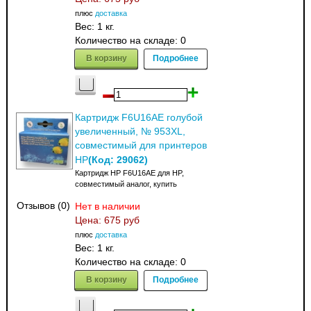
плюс
доставка
Вес:
1 кг.
Количество на складе:
0
В корзину
Подробнее
Картридж F6U16AE голубой
увеличенный, № 953XL,
совместимый для принтеров
(Код:
29062
)
HP
Картридж HP F6U16AE для HP,
совместимый аналог, купить
Отзывов (0)
Нет в наличии
Цена:
675 руб
плюс
доставка
Вес:
1 кг.
Количество на складе:
0
В корзину
Подробнее