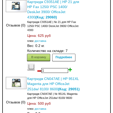
Картридж C9351AE | HP 21 для
HP Fax 1250/ PSC 1400/
DeskJet 3900/ OfficeJet
(Код:
29060
)
4300
Картридж C9351AE | № 21 для HP Fax
Отзывов (0)
1250/ PSC 1400/ DeskJet 3900/ OfficeJet
4300
Цена:
625 руб
плюс
доставка
Вес:
0.2 кг.
Количество на складе:
7
В корзину
Подробнее
Картридж CN047AE | HP 951XL
Magenta для HP OfficeJet
(Код:
29051
)
251dw/ 8100/ 8600
Картридж CN047AE | № 951XL Magenta
для HP OfficeJet 251dw/ 8100/ 8600
Отзывов (0)
Цена:
500 руб
плюс
доставка