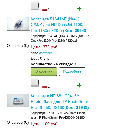
Картридж 51641AE (№41)
С/M/Y для HP DeskJet 1100/
(Код:
39948
)
Pro 1150c/ 820cxi
Картридж 51641AE (№41) С/M/Y для HP
DeskJet 1100/ Pro 1150c/ 820cxi
Отзывов (0)
Цена:
375 руб
плюс
доставка
Вес:
0.3 кг.
Количество на складе:
7
В корзину
Подробнее
Картридж HP 38 | C9413A
Photo Black для HP PhotoSmart
(Код:
39949
)
Pro-B8850/ B9180
Картридж HP 38 | C9413A Photo Black
для HP PhotoSmart Pro-B8850/ B9180
Отзывов (0)
Цена:
100 руб