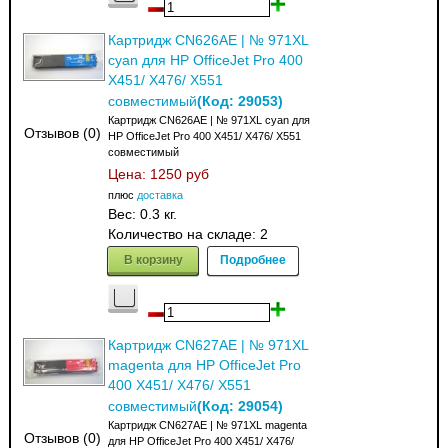
Картридж CN626AE | № 971XL
cyan для HP OfficeJet Pro 400
X451/ X476/ X551
(Код:
29053
)
совместимый
Картридж CN626AE | № 971XL cyan для
Отзывов (0)
HP OfficeJet Pro 400 X451/ X476/ X551
совместимый
Цена:
1250 руб
плюс
доставка
Вес:
0.3 кг.
Количество на складе:
2
В корзину
Подробнее
Картридж CN627AE | № 971XL
magenta для HP OfficeJet Pro
400 X451/ X476/ X551
(Код:
29054
)
совместимый
Картридж CN627AE | № 971XL magenta
Отзывов (0)
для HP OfficeJet Pro 400 X451/ X476/