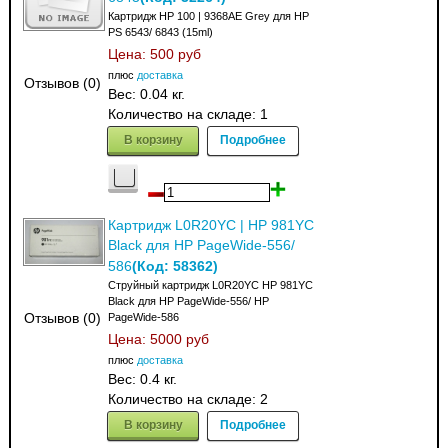
Картридж HP 100 | 9368AE Grey для HP
PS 6543/ 6843 (15ml)
Цена:
500 руб
плюс
доставка
Отзывов (0)
Вес:
0.04 кг.
Количество на складе:
1
В корзину
Подробнее
Картридж L0R20YC | HP 981YC
Black для HP PageWide-556/
(Код:
58362
)
586
Струйный картридж L0R20YC HP 981YC
Black для HP PageWide-556/ HP
Отзывов (0)
PageWide-586
Цена:
5000 руб
плюс
доставка
Вес:
0.4 кг.
Количество на складе:
2
В корзину
Подробнее