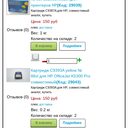
(Код:
29039
)
принтеров HP
Картридж C9387A для HP, совместимый
аналог, купить
Цена:
150 руб
плюс
доставка
Отзывов (0)
Вес:
1 кг.
Количество на складе:
2
В корзину
Подробнее
Картридж C9393A yellow №
88xl для HP OfficeJet K5300 Pro
(Код:
29043
)
совместимый
Картридж C9393A для HP, совместимый
аналог, купить
Отзывов (0)
Цена:
150 руб
плюс
доставка
Вес:
0.2 кг.
Количество на складе:
2
В корзину
Подробнее