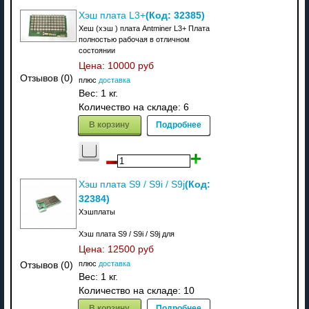
(Код:
32385
)
Хэш плата L3+
Хеш (хэш ) плата Antminer L3+ Плата
полностью рабочая в отличном
состоянии
Цена:
10000 руб
Отзывов (0)
плюс
доставка
Вес:
1 кг.
Количество на складе:
6
В корзину
Подробнее
(Код:
Хэш плата S9 / S9i / S9j
32384
)
Хэшплаты
Хэш плата S9 / S9i / S9j для
Цена:
12500 руб
плюс
доставка
Отзывов (0)
Вес:
1 кг.
Количество на складе:
10
В корзину
Подробнее