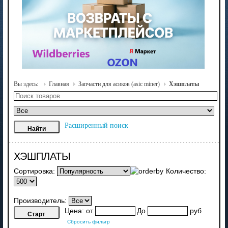
Вы здесь:
Главная
Запчасти для асиков (asic miner)
Хэшплаты
Расширенный поиск
ХЭШПЛАТЫ
Сортировка:
Количество:
Производитель:
Цена:
от
До
руб
Сбросить фильтр