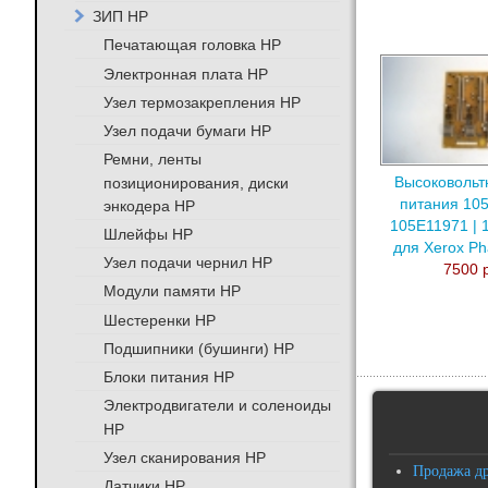
ЗИП HP
Печатающая головка HP
Электронная плата HP
Узел термозакрепления HP
Узел подачи бумаги HP
Ремни, ленты
позиционирования, диски
Высоковольт
питания 105
энкодера HP
105E11971 | 
Шлейфы HP
для Xerox Ph
Узел подачи чернил HP
7500 
Модули памяти HP
Шестеренки HP
Подшипники (бушинги) HP
Блоки питания HP
Электродвигатели и соленоиды
HP
Узел сканирования HP
Продажа д
Датчики HP