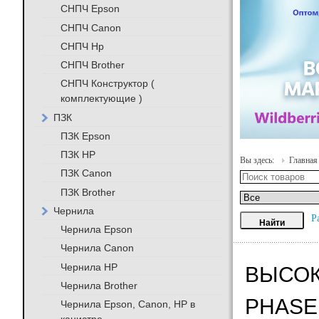
СНПЧ Epson
СНПЧ Canon
СНПЧ Hp
СНПЧ Brother
СНПЧ Конструктор (
комплектующие )
ПЗК
ПЗК Epson
ПЗК HP
Вы здесь:
Главная
ПЗК Canon
ПЗК Brother
Чернила
Р
Чернила Epson
Чернила Canon
Чернила HP
ВЫСОК
Чернила Brother
PHASE
Чернила Epson, Canon, HP в