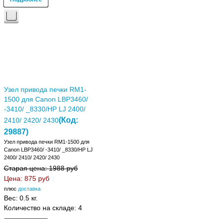
Узел привода печки RM1-
1500 для Canon LBP3460/
-3410/ _8330/HP LJ 2400/
(Код:
2410/ 2420/ 2430
29887
)
Узел привода печки RM1-1500 для
Canon LBP3460/ -3410/ _8330/HP LJ
2400/ 2410/ 2420/ 2430
Старая цена:
1988 руб
Цена:
875 руб
плюс
доставка
Вес:
0.5 кг.
Количество на складе:
4