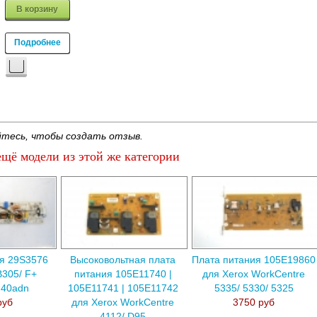
В корзину
Подробнее
тесь, чтобы создать отзыв.
щё модели из этой же категории
я 29S3576
Высоковольтная плата
Плата питания 105E19860
B305/ F+
питания 105E11740 |
для Xerox WorkCentre
M40adn
105E11741 | 105E11742
5335/ 5330/ 5325
руб
для Xerox WorkCentre
3750 руб
4112/ D95