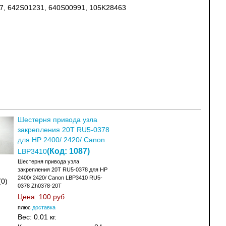
7, 642S01231, 640S00991,
105K28463
Шестерня привода узла
закрепления 20T RU5-0378
для HP 2400/ 2420/ Canon
(Код:
1087
)
LBP3410
Шестерня привода узла
закрепления 20T RU5-0378 для HP
2400/ 2420/ Canon LBP3410 RU5-
(0)
0378 Zh0378-20T
Цена:
100 руб
плюс
доставка
Вес:
0.01 кг.