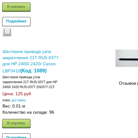
В корзину
Подробнее
Шестерня привода узла
закрепления 21T RU5-0377
для HP 2400/ 2420/ Canon
(Код:
1089
)
LBP3410
Шестерня привода узла
закрепления 21T RU5-0377 для HP
Отзывов 
2400/ 2420 RU5-0377 Zh0377-21T
Цена:
125 руб
плюс
доставка
Вес:
0.01 кг.
Количество на складе:
96
В корзину
Подробнее