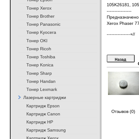
105K26181, 105
Тонер Xerox
----------------
Тонер Brother
Предназначено 
Xerox Phaser 7
Тонер Panasonic
Тонер Kyocera
---------------+//
Тонер OKI
Тонер Ricoh
Тонер Toshiba
Тонер Konica
Тонер Sharp
Тонер Handan
Тонер Lexmark
Лазерные картриджи
Картридж Epson
Отзывов (0)
Картридж Canon
Картридж HP
Картридж Samsung
Картридж Xerox