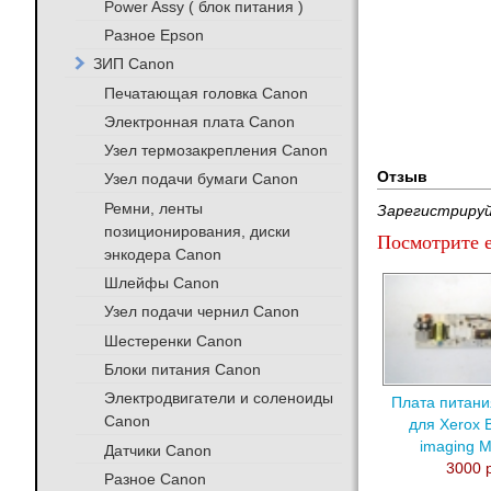
Power Assy ( блок питания )
Разное Epson
ЗИП Canon
Печатающая головка Canon
Электронная плата Canon
Узел термозакрепления Canon
Отзыв
Узел подачи бумаги Canon
Ремни, ленты
Зарегистрируй
позиционирования, диски
Посмотрите е
энкодера Canon
Шлейфы Canon
Узел подачи чернил Canon
Шестеренки Canon
Блоки питания Canon
Электродвигатели и соленоиды
Плата питани
Canon
для Xerox 
imaging 
Датчики Canon
3000 
Разное Canon