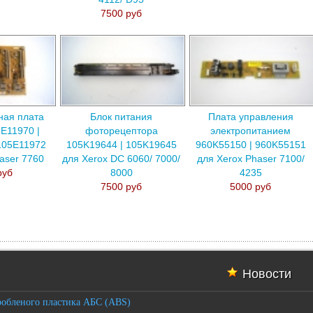
7500 руб
ная плата
Блок питания
Плата управления
E11970 |
фоторецептора
электропитанием
105E11972
105K19644 | 105K19645
960K55150 | 960K55151
aser 7760
для Xerox DC 6060/ 7000/
для Xerox Phaser 7100/
руб
8000
4235
7500 руб
5000 руб
Новости
робленого пластика АБС (ABS)