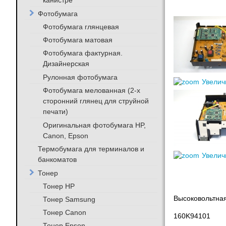
канистре
Фотобумага
Фотобумага глянцевая
Фотобумага матовая
Фотобумага фактурная.
Дизайнерская
Рулонная фотобумага
Увелич
Фотобумага мелованная (2-х
сторонний глянец для струйной
печати)
Оригинальная фотобумага HP,
Canon, Epson
Термобумага для терминалов и
Увелич
банкоматов
Тонер
Тонер HP
Высоковольтная
Тонер Samsung
Тонер Canon
160K94101
Тонер Epson