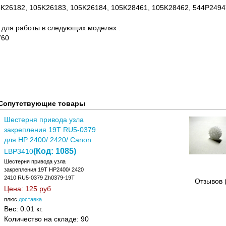
K26182, 105K26183, 105K26184, 105K28461, 105K28462, 544P2494
для работы в следующих моделях :
760
Сопутствующие товары
Шестерня привода узла
закрепления 19T RU5-0379
для HP 2400/ 2420/ Canon
(Код:
1085
)
LBP3410
Шестерня привода узла
закрепления 19T HP2400/ 2420
2410 RU5-0379 Zh0379-19T
Отзывов 
Цена:
125 руб
плюс
доставка
Вес:
0.01 кг.
Количество на складе:
90