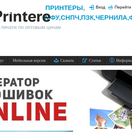
ПРИНТЕРЫ
,
Вход
Перейти 
МФУ,
СНПЧ,
ПЗК,
ЧЕРНИЛА,
 печати по оптовым ценам
луг
Мобильная версия
Скачать
Статьи
Информ