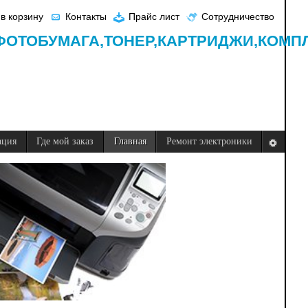
в корзину
Контакты
Прайс лист
Сотрудничество
ФОТОБУМАГА,
ТОНЕР,
КАРТРИДЖИ,
КОМП
ация
Где мой заказ
Главная
Ремонт электроники