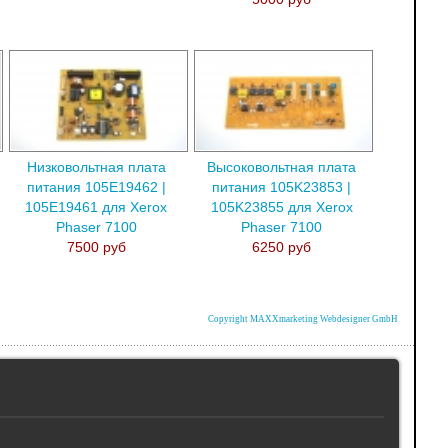
Низковольтная плата
Высоковольтная плата
питания 105E19462 |
питания 105K23853 |
105E19461 для Xerox
105K23855 для Xerox
Phaser 7100
Phaser 7100
7500 руб
6250 руб
Copyright MAXXmarketing Webdesigner GmbH