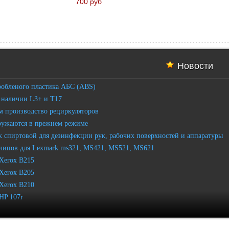
700 руб
Новости
робленого пластика АБС (ABS)
 наличии L3+ и T17
 производство рециркуляторов
ружаются в прежнем режиме
 спиртовой для дезинфекции рук, рабочих поверхностей и аппаратуры
чипов для Lexmark ms321, MS421, MS521, MS621
Xerox B215
Xerox B205
Xerox B210
HP 107r