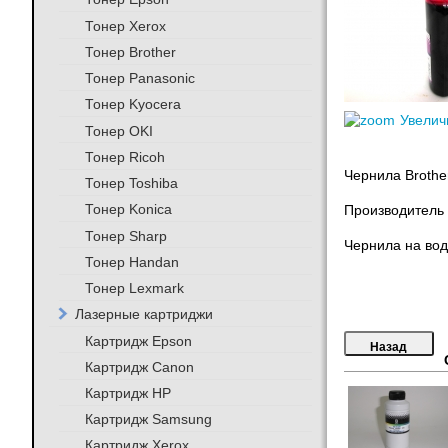
Тонер Xerox
Тонер Brother
Тонер Panasonic
Тонер Kyocera
Увелич
Тонер OKI
Тонер Ricoh
Чернила Brothe
Тонер Toshiba
Тонер Konica
Производитель 
Тонер Sharp
Чернила на вод
Тонер Handan
Тонер Lexmark
Лазерные картриджи
Картридж Epson
Картридж Canon
Картридж HP
Картридж Samsung
Картридж Xerox