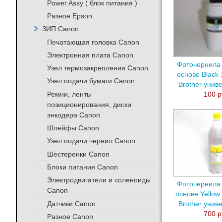
Power Assy ( блок питания )
Разное Epson
ЗИП Canon
Печатающая головка Canon
Электронная плата Canon
Фоточернила 
Узел термозакрепления Canon
основе Black
Узел подачи бумаги Canon
Brother унив
Ремни, ленты
100 р
позиционирования, диски
энкодера Canon
Шлейфы Canon
Узел подачи чернил Canon
Шестеренки Canon
Блоки питания Canon
Электродвигатели и соленоиды
Фоточернила 
Canon
основе Yellow
Датчики Canon
Brother унив
700 р
Разное Canon