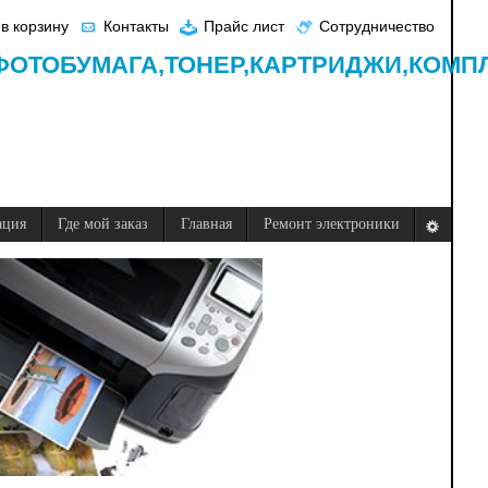
в корзину
Контакты
Прайс лист
Сотрудничество
ФОТОБУМАГА,
ТОНЕР,
КАРТРИДЖИ,
КОМП
ация
Где мой заказ
Главная
Ремонт электроники