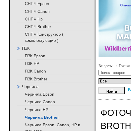
СНПЧ Epson
СНПЧ Canon
СНПЧ Hp
СНПЧ Brother
СНПЧ Конструктор (
комплектующие )
ПЗК
ПЗК Epson
ПЗК HP
Вы здесь:
Главная
ПЗК Canon
ПЗК Brother
Чернила
Р
Чернила Epson
Чернила Canon
Чернила HP
ФОТОЧ
Чернила Brother
BROTH
Чернила Epson, Canon, HP в