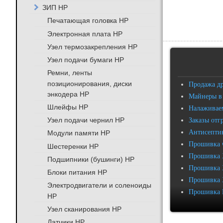
ЗИП HP
Печатающая головка HP
Электронная плата HP
Узел термозакрепления HP
Узел подачи бумаги HP
Ремни, ленты
позиционирования, диски
Продажа д
энкодера HP
Майнеры в
Шлейфы HP
Налаживаем
Узел подачи чернил HP
Заказы отг
Антисептик
Модули памяти HP
Прошивка 
Шестеренки HP
Прошивка 
Подшипники (бушинги) HP
Прошивка 
Блоки питания HP
Прошивка 
Электродвигатели и соленоиды
Прошивка 
HP
Узел сканирования HP
Датчики HP