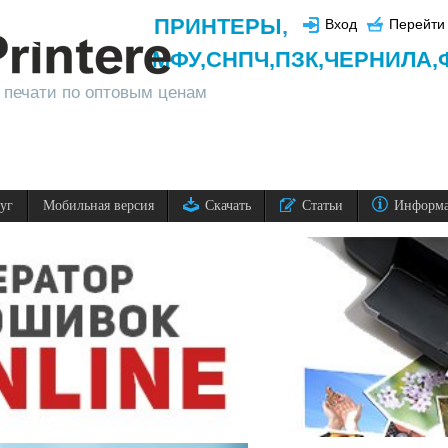
ПРИНТЕРЫ
,
Вход
Перейти 
МФУ,
СНПЧ,
ПЗК,
ЧЕРНИЛА,
 печати по оптовым ценам
луг
Мобильная версия
Скачать
Статьи
Информ