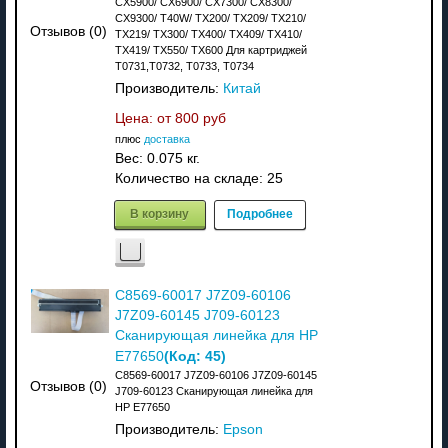
CX5900/ CX6900/ CX7300/ CX8300/
CX9300/ T40W/ TX200/ TX209/ TX210/
Отзывов (0)
TX219/ TX300/ TX400/ TX409/ TX410/
TX419/ TX550/ TX600 Для картриджей
T0731,T0732, T0733, T0734
Производитель:
Китай
Цена: от
800 руб
плюс
доставка
Вес:
0.075 кг.
Количество на складе:
25
В корзину
Подробнее
C8569-60017 J7Z09-60106
J7Z09-60145 J709-60123
Сканирующая линейка для HP
(Код:
45
)
E77650
C8569-60017 J7Z09-60106 J7Z09-60145
Отзывов (0)
J709-60123 Сканирующая линейка для
HP E77650
Производитель:
Epson