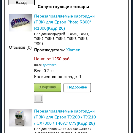
Сопутствующие товары
Перезаправляемые картриджи
(ПЗК) для Epson Photo R800/
(Код:
20
)
R1800
ПЗК для картриджей - T0540, T0541,
T0542, T0543, T0544, T0547, T0548,
T0549.
Отзывов (0)
Производитель:
Xiamen
Цена: от
1250 руб
плюс
доставка
Вес:
0.2 кг.
Количество на складе:
1
В корзину
Подробнее
Перезаправляемые картриджи
(ПЗК) для Epson TX200 / TX210
(Код:
28
)
/ CX7300 / T40W/ C79
ПЗК для Epson C79/ CX3900/ CX4900/