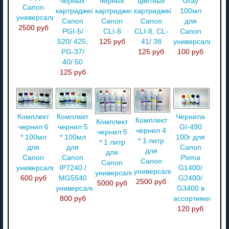
черных
черных
цветных
Gray
Canon
картриджей
картриджей
картриджей
100мл
универсальные
Canon
Canon
Canon
для
2500 руб
PGI-5/
CLI-8
CLI-8, CL-
Canon
520/ 425,
125 руб
41/ 38
универсальные
PG-37/
125 руб
100 руб
40/ 50
125 руб
Комплект
Комплект
Чернила
Комплект
Комплект
чернил 6
чернил 5
GI-490
чернил 4
чернил 5
* 100мл
* 100мл
100г для
* 1 литр
* 1 литр
для
для
Canon
для
для
Canon
Canon
Pixma
Canon
Canon
универсальные
IP7240 /
G1400/
универсальные
универсальные
600 руб
MG5540
G2400/
2500 руб
5000 руб
универсальные
G3400 в
800 руб
ассортименте
120 руб