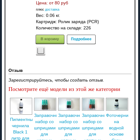
Цена: от
80 руб
плюс
доставка
Вес:
0.06 кг.
Картридж: Ролик заряда (PCR)
Количество на складе:
226
В корзину
Подробнее
Отзыв
Зарегистрируйтесь, чтобы создать отзыв.
Посмотрите ещё модели из этой же категории
Заправочный
Заправочный
Заправочный
Фоточернила
Пигментные
набор со
набор со
набор со
на
чернила
шприцами
шприцами
шприцами
водной
Black 1
для
для
для
основе
литр для