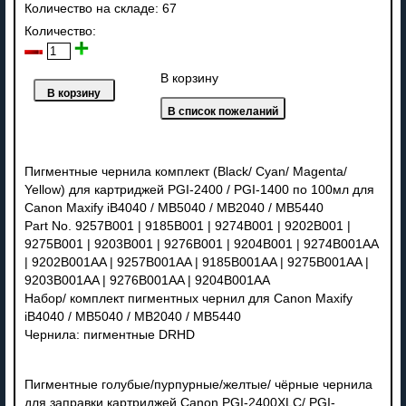
Количество на складе:
67
Количество:
В корзину
Пигментные чернила комплект (Black/ Cyan/ Magenta/
Yellow) для картриджей PGI-2400 / PGI-1400 по 100мл для
Canon Maxify iB4040 / MB5040 / MB2040 / MB5440
Part No. 9257B001 | 9185B001 | 9274B001 | 9202B001 |
9275B001 | 9203B001 | 9276B001 | 9204B001 | 9274B001AA
| 9202B001AA | 9257B001AA | 9185B001AA | 9275B001AA |
9203B001AA | 9276B001AA | 9204B001AA
Набор/ комплект пигментных чернил для Canon Maxify
iB4040 / MB5040 / MB2040 / MB5440
Чернила: пигментные DRHD
Пигментные голубые/пурпурные/желтые/ чёрные чернила
для заправки картриджей Canon PGI-2400XLС/ PGI-