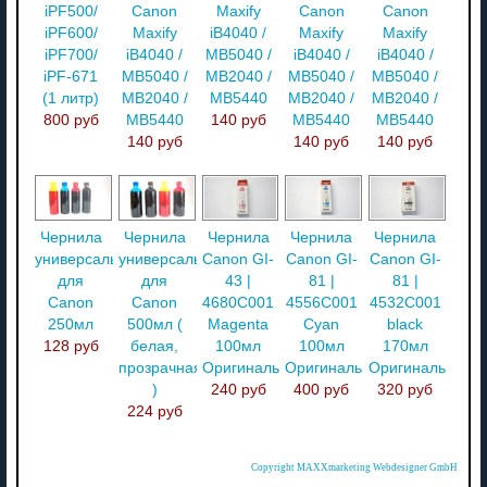
iPF500/
Canon
Maxify
Canon
Canon
iPF600/
Maxify
iB4040 /
Maxify
Maxify
iPF700/
iB4040 /
MB5040 /
iB4040 /
iB4040 /
iPF-671
MB5040 /
MB2040 /
MB5040 /
MB5040 /
(1 литр)
MB2040 /
MB5440
MB2040 /
MB2040 /
800 руб
MB5440
140 руб
MB5440
MB5440
140 руб
140 руб
140 руб
Чернила
Чернила
Чернила
Чернила
Чернила
универсальные
универсальные
Canon GI-
Canon GI-
Canon GI-
для
для
43 |
81 |
81 |
Canon
Canon
4680C001
4556C001
4532C001
250мл
500мл (
Magenta
Cyan
black
128 руб
белая,
100мл
100мл
170мл
прозрачная
Оригинальные
Оригинальные
Оригинальные
)
240 руб
400 руб
320 руб
224 руб
Copyright MAXXmarketing Webdesigner GmbH