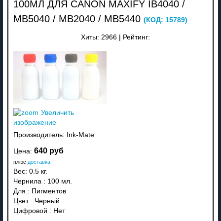
100МЛ ДЛЯ CANON MAXIFY IB4040 /
MB5040 / MB2040 / MB5440
(КОД:
15789
)
Хиты:
2966
|
Рейтинг:
Увеличить
изображение
Производитель:
Ink-Mate
640 руб
Цена:
плюс
доставка
Вес:
0.5 кг.
Чернила
:
100 мл.
Для
:
Пигментов
Цвет
:
Черный
Цифровой
:
Нет