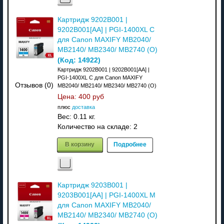
Картридж 9202B001 |
9202B001[AA] | PGI-1400XL C
для Canon MAXIFY MB2040/
MB2140/ MB2340/ MB2740 (O)
(Код:
14922
)
Картридж 9202B001 | 9202B001[AA] |
PGI-1400XL C для Canon MAXIFY
Отзывов (0)
MB2040/ MB2140/ MB2340/ MB2740 (O)
Цена:
400 руб
плюс
доставка
Вес:
0.11 кг.
Количество на складе:
2
В корзину
Подробнее
Картридж 9203B001 |
9203B001[AA] | PGI-1400XL M
для Canon MAXIFY MB2040/
MB2140/ MB2340/ MB2740 (O)