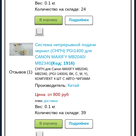
Вес:
0.1 кг.
Количество на складе:
24
В корзину
Подробнее
Система непрерывной подачи
чернил (СHПЧ) PGI1400 для
CANON MAXIFY MB2040/
(Код:
1916
)
MB2340
СНПЧ для Canon MAXIFY MB2040,
Отзывов (1)
MB2340, (PGI-1400XL BK, C, M, Y),
КОМПЛЕКТ 4 ШТ С АВТО-ЧИПАМИ
Производитель:
Китай
Цена: от
800 руб
плюс
доставка
Вес:
0.1 кг.
Количество на складе:
39
В корзину
Подробнее