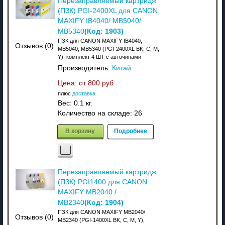
Перезаправляемый картридж
(ПЗК) PGI-2400XL для CANON
MAXIFY IB4040/ MB5040/
(Код:
1903
)
MB5340
ПЗК для CANON MAXIFY IB4040,
Отзывов (0)
MB5040, MB5340 (PGI-2400XL BK, C, M,
Y), комплект 4 ШТ с авточипами
Производитель:
Китай
Цена: от
800 руб
плюс
доставка
Вес:
0.1 кг.
Количество на складе:
26
В корзину
Подробнее
Перезаправляемый картридж
(ПЗК) PGI1400 для CANON
MAXIFY MB2040 /
(Код:
1904
)
MB2340
ПЗК для CANON MAXIFY MB2040/
Отзывов (0)
MB2340 (PGI-1400XL BK, C, M, Y),