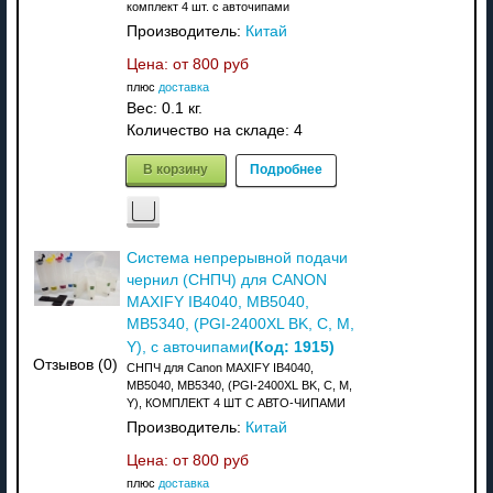
комплект 4 шт. с авточипами
Производитель:
Китай
Цена: от
800 руб
плюс
доставка
Вес:
0.1 кг.
Количество на складе:
4
В корзину
Подробнее
Система непрерывной подачи
чернил (СHПЧ) для CANON
MAXIFY IB4040, MB5040,
MB5340, (PGI-2400XL BK, C, M,
(Код:
1915
)
Y), с авточипами
Отзывов (0)
СНПЧ для Canon MAXIFY IB4040,
MB5040, MB5340, (PGI-2400XL BK, C, M,
Y), КОМПЛЕКТ 4 ШТ С АВТО-ЧИПАМИ
Производитель:
Китай
Цена: от
800 руб
плюс
доставка