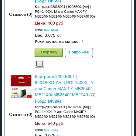
(Код:
14923
)
Картридж 9203B001 | 9203B001[AA] |
PGI-1400XL M для Canon MAXIFY
Отзывов (0)
MB2040/ MB2140/ MB2340/ MB2740 (O)
Цена:
400 руб
плюс
доставка
Вес:
0.075 кг.
Количество на складе:
7
В корзину
Подробнее
Картридж 9204B001 |
9204B001[AA] | PGI-1400XL Y
для Canon MAXIFY MB2040/
MB2140/ MB2340/ MB2740 (O)
(Код:
14924
)
Картридж 9204B001 | 9204B001[AA] |
PGI-1400XL Y для Canon MAXIFY
Отзывов (0)
MB2040/ MB2140/ MB2340/ MB2740 (O)
Цена:
640 руб
плюс
доставка
Вес:
0.075 кг.