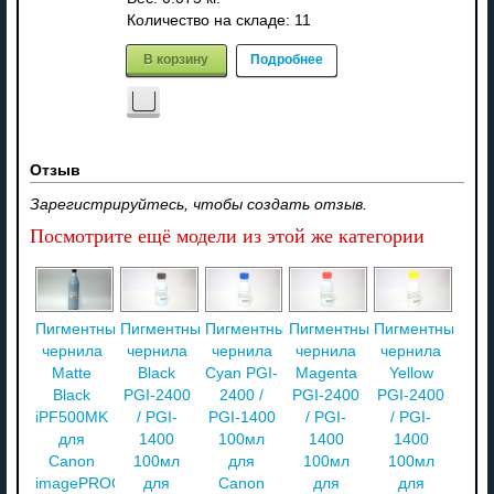
Количество на складе:
11
В корзину
Подробнее
Отзыв
Зарегистрируйтесь, чтобы создать отзыв.
Посмотрите ещё модели из этой же категории
Пигментные
Пигментные
Пигментные
Пигментные
Пигментные
чернила
чернила
чернила
чернила
чернила
Matte
Black
Cyan PGI-
Magenta
Yellow
Black
PGI-2400
2400 /
PGI-2400
PGI-2400
iPF500MK
/ PGI-
PGI-1400
/ PGI-
/ PGI-
для
1400
100мл
1400
1400
Canon
100мл
для
100мл
100мл
imagePROGRAF
для
Canon
для
для