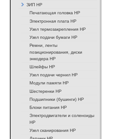
ЗИП HP
Печатающая головка HP
Электронная плата HP
Узел термозакрепления HP
Узел подачи бумаги HP
Ремни, ленты
позиционирования, диски
энкодера HP
Шлейфы HP
Узел подачи чернил HP
Модули памяти HP
Шестеренки HP
Подшипники (бушинги) HP
Блоки питания HP
Электродвигатели и соленоиды
HP
Узел сканирования HP
Датчики HP