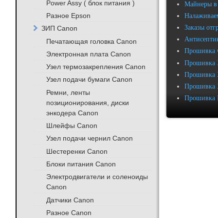
Power Assy ( блок питания )
Майнеры в
Разное Epson
Налаживаем
Заказы отг
ЗИП Canon
Антисептик
Печатающая головка Canon
Прошивка 
Электронная плата Canon
Прошивка 
Узел термозакрепления Canon
Прошивка 
Узел подачи бумаги Canon
Прошивка 
Ремни, ленты
Прошивка 
позиционирования, диски
энкодера Canon
Шлейфы Canon
Узел подачи чернил Canon
Шестеренки Canon
Блоки питания Canon
Электродвигатели и соленоиды
Canon
Датчики Canon
Разное Canon