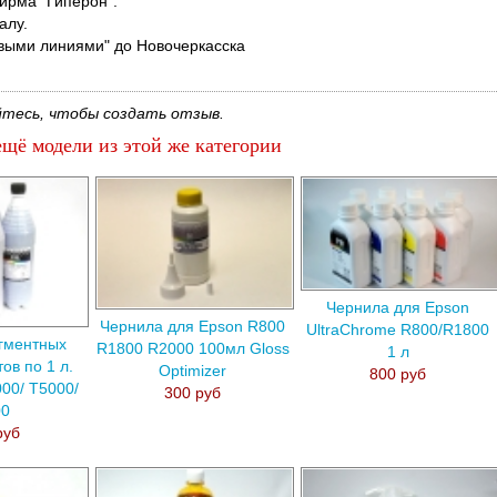
ирма "Гиперон".
алу.
выми линиями" до Новочеркасска
тесь, чтобы создать отзыв.
щё модели из этой же категории
Чернила для Epson
Чернила для Epson R800
UltraChrome R800/R1800
гментных
R1800 R2000 100мл Gloss
1 л
ов по 1 л.
Optimizer
800 руб
00/ T5000/
300 руб
00
руб