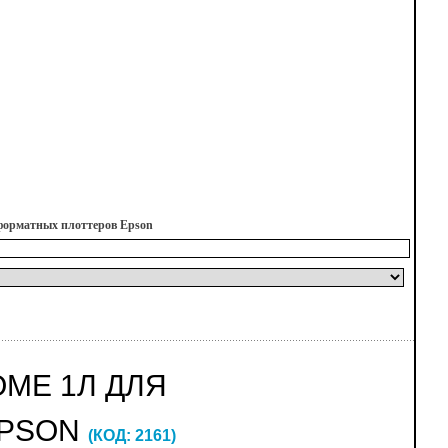
форматных плоттеров Epson
ME 1Л ДЛЯ
EPSON
(КОД:
2161
)