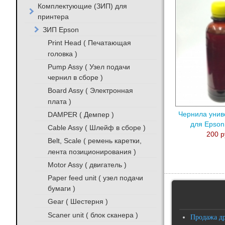
Комплектующие (ЗИП) для
принтера
ЗИП Epson
Print Head ( Печатающая
головка )
Pump Assy ( Узел подачи
чернил в сборе )
Board Assy ( Электронная
плата )
DAMPER ( Демпер )
Чернила унив
для Epson
Cable Assy ( Шлейф в сборе )
200 р
Belt, Scale ( ремень каретки,
лента позиционирования )
Motor Assy ( двигатель )
Paper feed unit ( узел подачи
бумаги )
Gear ( Шестерня )
Scaner unit ( блок сканера )
Продажа д