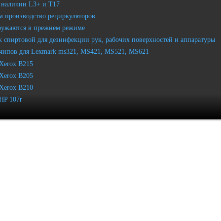
 наличии L3+ и T17
 производство рециркуляторов
ружаются в прежнем режиме
 спиртовой для дезинфекции рук, рабочих поверхностей и аппаратуры
чипов для Lexmark ms321, MS421, MS521, MS621
Xerox B215
Xerox B205
Xerox B210
HP 107r