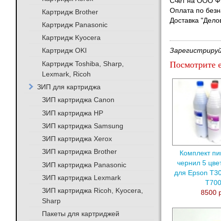
Счет на ООО Ф
Оплата по безн
Картридж Brother
Доставка "Дело
Картридж Panasonic
Картридж Kyocera
Картридж OKI
Зарегистрируй
Картридж Toshiba, Sharp,
Посмотрите е
Lexmark, Ricoh
ЗИП для картриджа
ЗИП картриджа Canon
ЗИП картриджа HP
ЗИП картриджа Samsung
ЗИП картриджа Xerox
ЗИП картриджа Brother
Комплект пи
чернил 5 цвет
ЗИП картриджа Panasonic
для Epson T30
ЗИП картриджа Lexmark
T70
ЗИП картриджа Ricoh, Kyocera,
8500 
Sharp
Пакеты для картриджей