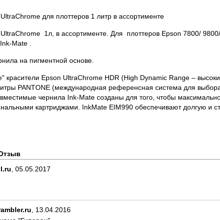
UltraChrome для плоттеров 1 литр в ассортименте
UltraChrome 1л, в ассортименте. Для плоттеров Epson 7800/ 9800/ 
Ink-Mate .
нила на пигментной основе.
" красители Epson UltraChrome HDR (High Dynamic Range – высок
итры PANTONE (международная референсная система для выбора, о
овместимые чернила Ink-Mate созданы для того, чтобы максимально
нальными картриджами. InkMate EIM990 обеспечивают долгую и ст
Отзыв
.ru
,
05.05.2017
ambler.ru
,
13.04.2016