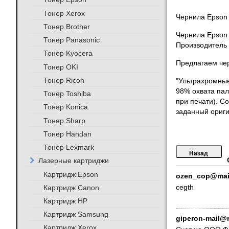
Тонер Xerox
Чернила Epson 
Тонер Brother
Чернила Epson 
Тонер Panasonic
Производитель 
Тонер Kyocera
Предлагаем чер
Тонер OKI
Тонер Ricoh
"Ультрахромные
98% охвата пал
Тонер Toshiba
при печати). С
Тонер Konica
заданный ориги
Тонер Sharp
Тонер Handan
Тонер Lexmark
Лазерные картриджи
Картридж Epson
ozen_cop@mail
Картридж Canon
cegth
Картридж HP
Картридж Samsung
giperon-mail@r
Картридж Xerox