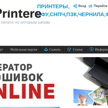
ПРИНТЕРЫ
,
Вход
Перейти 
МФУ,
СНПЧ,
ПЗК,
ЧЕРНИЛА,
 печати по оптовым ценам
луг
Мобильная версия
Скачать
Статьи
Информ