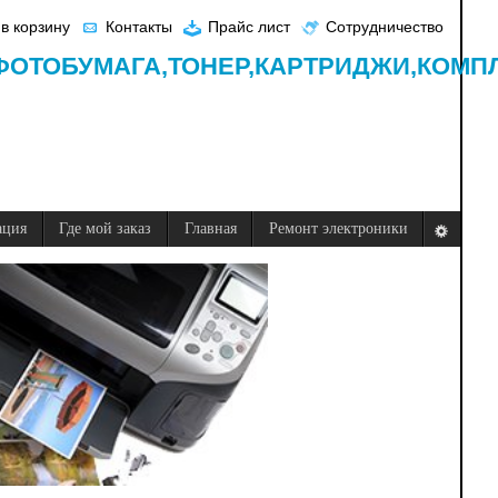
в корзину
Контакты
Прайс лист
Сотрудничество
ФОТОБУМАГА,
ТОНЕР,
КАРТРИДЖИ,
КОМП
ация
Где мой заказ
Главная
Ремонт электроники