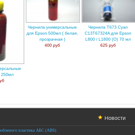
Чернила универсальные
Чернила T673 Cyan
для Epson 500мл ( белая,
C13T67324A для Epson
прозрачная )
L800 / L1800 (О) 70 мл
400 руб
625 руб
ерсальные
 250мл
уб
Новости
робленого пластика АБС (ABS)