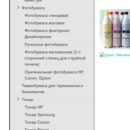
канистре
Фотобумага
Фотобумага глянцевая
Фотобумага матовая
Фотобумага фактурная.
Дизайнерская
Рулонная фотобумага
Фотобумага мелованная (2-х
Увелич
сторонний глянец для струйной
печати)
Оригинальная фотобумага HP,
Canon, Epson
Термобумага для терминалов и
банкоматов
Тонер
Тонер HP
Тонер Samsung
Тонер Canon
Тонер Epson