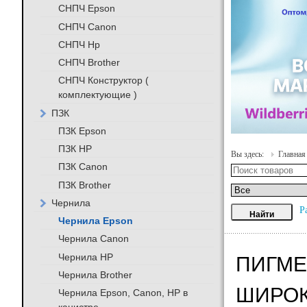
СНПЧ Epson
СНПЧ Canon
СНПЧ Hp
СНПЧ Brother
СНПЧ Конструктор (
комплектующие )
ПЗК
ПЗК Epson
ПЗК HP
Вы здесь:
Главная
ПЗК Canon
ПЗК Brother
Чернила
Р
Чернила Epson
Чернила Canon
Чернила HP
ПИГМЕ
Чернила Brother
ШИРОК
Чернила Epson, Canon, HP в