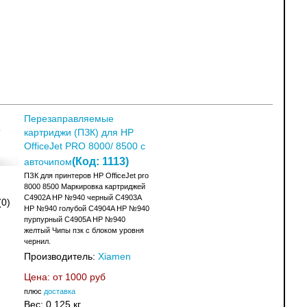
Перезаправляемые
картриджи (ПЗК) для HP
OfficeJet PRO 8000/ 8500 с
(Код:
1113
)
авточипом
ПЗК для принтеров HP OfficeJet pro
8000 8500 Маркировка картриджей
C4902A HP №940 черный C4903A
(0)
HP №940 голубой C4904A HP №940
пурпурный C4905A HP №940
желтый Чипы пзк с блоком уровня
чернил.
Производитель:
Xiamen
Цена: от
1000 руб
плюс
доставка
Вес:
0.125 кг.