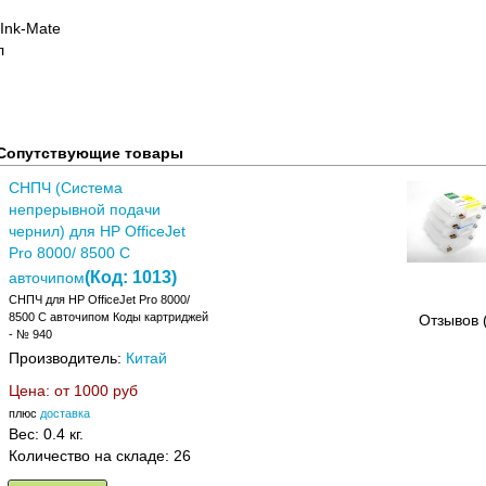
Ink-Mate
л
Сопутствующие товары
СНПЧ (Система
непрерывной подачи
чернил) для HP OfficeJet
Pro 8000/ 8500 C
(Код:
1013
)
авточипом
СНПЧ для HP OfficeJet Pro 8000/
8500 C авточипом Коды картриджей
Отзывов 
- № 940
Производитель:
Китай
Цена: от
1000 руб
плюс
доставка
Вес:
0.4 кг.
Количество на складе:
26