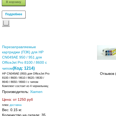
В корзину
Подробнее
Перезаправляемые
картриджи (ПЗК) для HP
CN049AE 950 / 951 для
OfficeJet Pro 8100 / 8600 с
(Код:
1214
)
чипом
Отзывов 
HP CN049AE (950) для OfficeJet Pro
8100 / 8600 / 8610 / 8620 / 8630 /
8640 / 8650 / 8660 / с чипом
Комплект состоит из 4 чернильниц:
Производитель:
Xiamen
Цена: от
1250 руб
плюс
доставка
Вес:
0.15 кг.
Количество на складе:
35