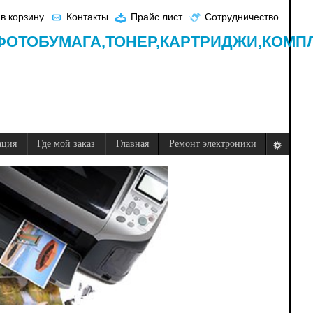
в корзину
Контакты
Прайс лист
Сотрудничество
ФОТОБУМАГА,
ТОНЕР,
КАРТРИДЖИ,
КОМП
ация
Где мой заказ
Главная
Ремонт электроники