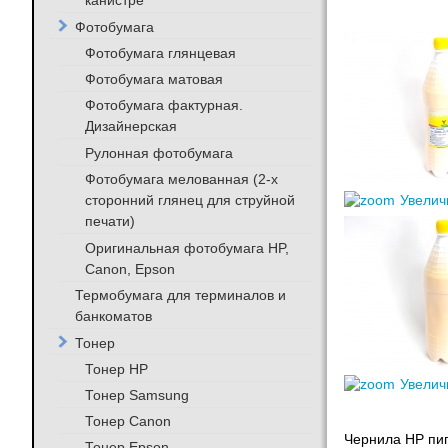
канистре
Фотобумага
Фотобумага глянцевая
Фотобумага матовая
Фотобумага фактурная.
Дизайнерская
Рулонная фотобумага
Фотобумага мелованная (2-х
сторонний глянец для струйной
Увелич
печати)
Оригинальная фотобумага HP,
Canon, Epson
Термобумага для терминалов и
банкоматов
Тонер
Тонер HP
Увелич
Тонер Samsung
Тонер Canon
Чернила HP пиг
Тонер Epson