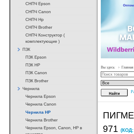
СНПЧ Epson
СНПЧ Canon
СНПЧ Hp
СНПЧ Brother
СНПЧ Конструктор (
комплектующие )
ПЗК
ПЗК Epson
ПЗК HP
Вы здесь:
Главная
ПЗК Canon
ПЗК Brother
Чернила
Р
Чернила Epson
Чернила Canon
Чернила HP
ПИГМЕН
Чернила Brother
971
Чернила Epson, Canon, HP в
(КОД