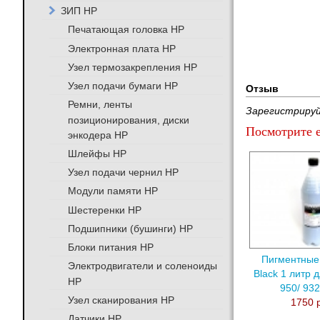
ЗИП HP
Печатающая головка HP
Электронная плата HP
Узел термозакрепления HP
Узел подачи бумаги HP
Отзыв
Ремни, ленты
Зарегистрируй
позиционирования, диски
Посмотрите е
энкодера HP
Шлейфы HP
Узел подачи чернил HP
Модули памяти HP
Шестеренки HP
Подшипники (бушинги) HP
Блоки питания HP
Пигментные
Электродвигатели и соленоиды
Black 1 литр 
HP
950/ 932
Узел сканирования HP
1750 
Датчики HP