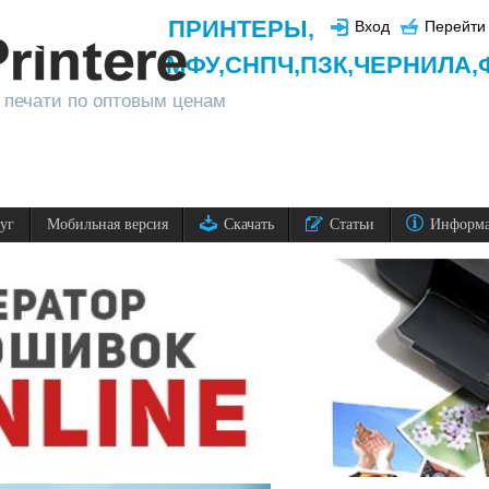
ПРИНТЕРЫ
,
Вход
Перейти 
МФУ,
СНПЧ,
ПЗК,
ЧЕРНИЛА,
 печати по оптовым ценам
луг
Мобильная версия
Скачать
Статьи
Информ