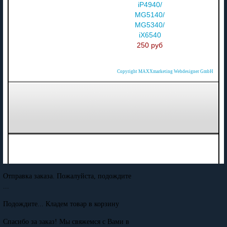
iP4940/
MG5140/
MG5340/
iX6540
250 руб
Copyright MAXXmarketing Webdesigner GmbH
Отправка заказа. Пожалуйста, подождите
...
Подождите... Кладем товар в корзину
Спасибо за заказ! Мы свяжемся с Вами в