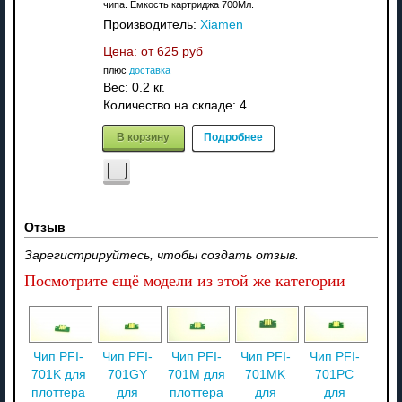
чипа. Емкость картриджа 700Мл.
Производитель:
Xiamen
Цена: от
625 руб
плюс
доставка
Вес:
0.2 кг.
Количество на складе:
4
В корзину
Подробнее
Отзыв
Зарегистрируйтесь, чтобы создать отзыв.
Посмотрите ещё модели из этой же категории
Чип PFI-
Чип PFI-
Чип PFI-
Чип PFI-
Чип PFI-
701K для
701GY
701M для
701MK
701PC
плоттера
для
плоттера
для
для