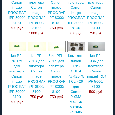
Canon
плоттера
Canon
плоттера
плоттера
image
Canon
image
Canon
Canon
PROGRAF
image
PROGRAF
image
image
iPF 8000/
PROGRAF
iPF 8000/
PROGRAF
PROGRAF
8100
iPF 8000/
8100
iPF 8000/
iPF 8000/
750 руб
8100
750 руб
8100
8100
1000 руб
750 руб
750 руб
Чип PFI-
Чип PFI-
Чип PFI-
Комплект
Чип PFI-
701PM
701R для
701Y для
чипов
103K для
для
плоттера
плоттера
ПЗК /
плоттера
плоттера
Canon
Canon
СНПЧ
Canon
Canon
image
image
PGI425PG
imagePROGRAF
image
PROGRAF
PROGRAF
| CLI426
iPF 5000/
PROGRAF
iPF 8000/
iPF 8000/
для
5100
iPF 8000/
8100
8100
Canon
500 руб
8100
750 руб
750 руб
PIXMA
750 руб
MX714/
MX884/
iP4840/