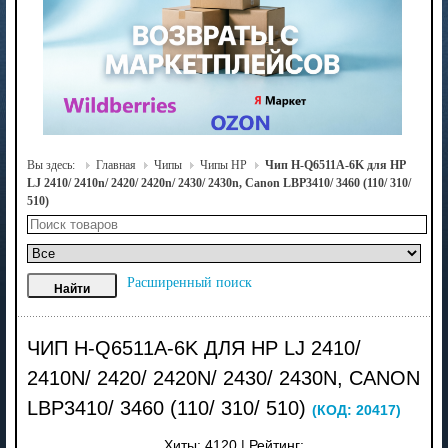
Вы здесь:
Главная
Чипы
Чипы HP
Чип H-Q6511A-6K для HP
LJ 2410/ 2410n/ 2420/ 2420n/ 2430/ 2430n, Canon LBP3410/ 3460 (110/ 310/
510)
Расширенный поиск
ЧИП H-Q6511A-6K ДЛЯ HP LJ 2410/
2410N/ 2420/ 2420N/ 2430/ 2430N, CANON
LBP3410/ 3460 (110/ 310/ 510)
(КОД:
20417
)
Хиты:
4120
|
Рейтинг: