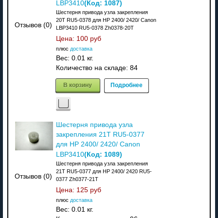
(Код:
1087
)
LBP3410
Шестерня привода узла закрепления
20T RU5-0378 для HP 2400/ 2420/ Canon
Отзывов (0)
LBP3410 RU5-0378 Zh0378-20T
Цена:
100 руб
плюс
доставка
Вес:
0.01 кг.
Количество на складе:
84
В корзину
Подробнее
Шестерня привода узла
закрепления 21T RU5-0377
для HP 2400/ 2420/ Canon
(Код:
1089
)
LBP3410
Шестерня привода узла закрепления
21T RU5-0377 для HP 2400/ 2420 RU5-
Отзывов (0)
0377 Zh0377-21T
Цена:
125 руб
плюс
доставка
Вес:
0.01 кг.