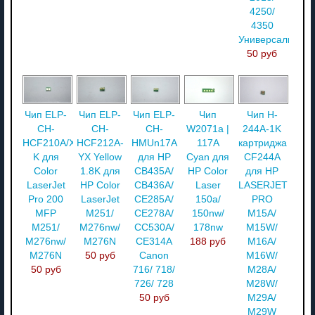
4250/
4350
Универсальный
50 руб
Чип ELP-
Чип ELP-
Чип ELP-
Чип
Чип H-
CH-
CH-
CH-
W2071a |
244A-1K
HCF210A/X-
HCF212A-
HMUn17A
117A
картриджа
K для
YX Yellow
для HP
Cyan для
CF244A
Color
1.8K для
CB435A/
HP Color
для HP
LaserJet
HP Color
CB436A/
Laser
LASERJET
Pro 200
LaserJet
CE285A/
150a/
PRO
MFP
M251/
CE278A/
150nw/
M15A/
M251/
M276nw/
CC530A/
178nw
M15W/
M276nw/
M276N
CE314A
188 руб
M16A/
M276N
50 руб
Canon
M16W/
50 руб
716/ 718/
M28A/
726/ 728
M28W/
50 руб
M29A/
M29W