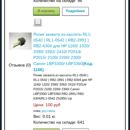
Количество на складе:
96
В корзину
Подробнее
Ролик захвата из кассеты RL1-
0540 | RL1-0542 | RB2-2891 |
RB2-6304 для HP 1160/ 1320/
3390/ 3392/ 2410/ P2014/
P2015/ 2100/ 2200/ 2300/
(Код:
Canon LBP3300/ LBP3360
Отзывов (0)
1166
)
Ролик захвата из кассеты RL1-0540 |
RL1-0542 | RB2-2891 | RB2-6304 для HP
1160/ 1320/ 3390/ 3392/ 2410/ P2014/
P2015/ 2100/ 2200/ 2300/ Canon
LBP3300/ LBP3360 RB2-2891/ RB2-
6304/RL1-0542 Zh2891-Up
Цена:
100 руб
плюс
доставка
Вес:
0.01 кг.
Количество на складе:
641