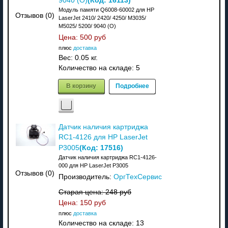
(Код:
16113
)
9040 (О)
Модуль памяти Q6008-60002 для HP
Отзывов (0)
LaserJet 2410/ 2420/ 4250/ M3035/
M5025/ 5200/ 9040 (О)
Цена:
500 руб
плюс
доставка
Вес:
0.05 кг.
Количество на складе:
5
В корзину
Подробнее
Датчик наличия картриджа
RC1-4126 для HP LaserJet
(Код:
17516
)
P3005
Датчик наличия картриджа RC1-4126-
000 для HP LaserJet P3005
Отзывов (0)
Производитель:
ОргТехСервис
Старая цена:
248 руб
Цена:
150 руб
плюс
доставка
Количество на складе:
13