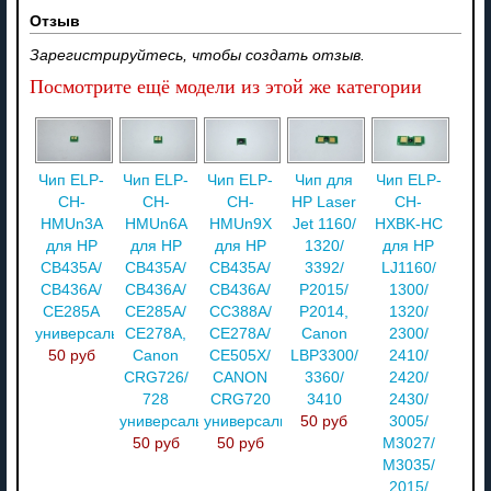
Отзыв
Зарегистрируйтесь, чтобы создать отзыв.
Посмотрите ещё модели из этой же категории
Чип ELP-
Чип ELP-
Чип ELP-
Чип для
Чип ELP-
CH-
CH-
CH-
HP Laser
CH-
HMUn3A
HMUn6A
HMUn9X
Jet 1160/
HXBK-HC
для HP
для HP
для HP
1320/
для HP
CB435A/
CB435A/
CB435A/
3392/
LJ1160/
CB436A/
CB436A/
CB436A/
P2015/
1300/
CE285A
CE285A/
CC388A/
P2014,
1320/
универсальный
CE278A,
CE278A/
Canon
2300/
50 руб
Canon
CE505X/
LBP3300/
2410/
CRG726/
CANON
3360/
2420/
728
CRG720
3410
2430/
универсальный
универсальный
50 руб
3005/
50 руб
50 руб
M3027/
M3035/
2015/