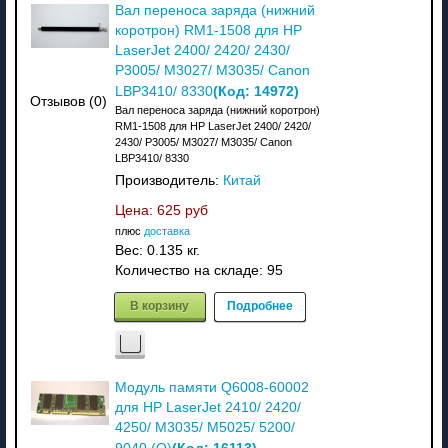
Вал переноса заряда (нижний
коротрон) RM1-1508 для HP
LaserJet 2400/ 2420/ 2430/
P3005/ M3027/ M3035/ Canon
(Код:
14972
)
LBP3410/ 8330
Отзывов (0)
Вал переноса заряда (нижний коротрон)
RM1-1508 для HP LaserJet 2400/ 2420/
2430/ P3005/ M3027/ M3035/ Canon
LBP3410/ 8330
Производитель:
Китай
Цена:
625 руб
плюс
доставка
Вес:
0.135 кг.
Количество на складе:
95
В корзину
Подробнее
Модуль памяти Q6008-60002
для HP LaserJet 2410/ 2420/
4250/ M3035/ M5025/ 5200/