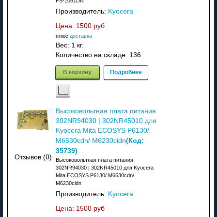
FS-1061DN
Производитель:
Kyocera
Цена:
1500 руб
плюс
доставка
Вес:
1 кг.
Количество на складе:
136
В корзину
Подробнее
Высоковольтная плата питания
302NR94030 | 302NR45010 для
Kyocera Mita ECOSYS P6130/
(Код:
M6530cdn/ M6230cidn
35739
)
Отзывов (0)
Высоковольтная плата питания
302NR94030 | 302NR45010 для Kyocera
Mita ECOSYS P6130/ M6530cdn/
M6230cidn
Производитель:
Kyocera
Цена:
1500 руб