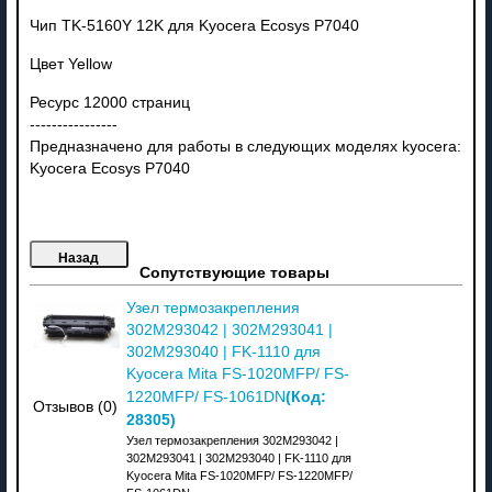
Чип TK-5160Y 12K для Kyocera Ecosys P7040
Цвет
Yellow
Ресурс 12000 страниц
----------------
Предназначено для работы в следующих моделях kyocera:
Kyocera Ecosys P7040
Сопутствующие товары
Узел термозакрепления
302M293042 | 302M293041 |
302M293040 | FK-1110 для
Kyocera Mita FS-1020MFP/ FS-
(Код:
1220MFP/ FS-1061DN
Отзывов (0)
28305
)
Узел термозакрепления 302M293042 |
302M293041 | 302M293040 | FK-1110 для
Kyocera Mita FS-1020MFP/ FS-1220MFP/