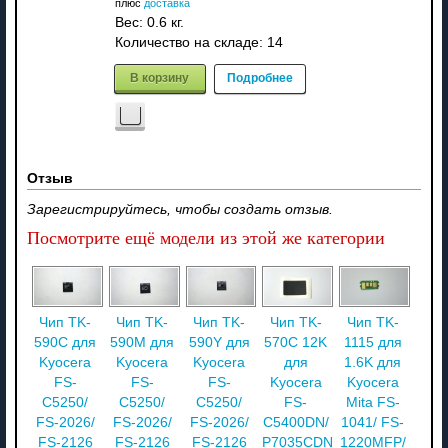
плюс
доставка
Вес:
0.6 кг.
Количество на складе:
14
В корзину
Подробнее
Отзыв
Зарегистрируйтесь, чтобы создать отзыв.
Посмотрите ещё модели из этой же категории
Чип TK-
Чип TK-
Чип TK-
Чип TK-
Чип TK-
590C для
590M для
590Y для
570C 12K
1115 для
Kyocera
Kyocera
Kyocera
для
1.6K для
FS-
FS-
FS-
Kyocera
Kyocera
C5250/
C5250/
C5250/
FS-
Mita FS-
FS-2026/
FS-2026/
FS-2026/
C5400DN/
1041/ FS-
FS-2126
FS-2126
FS-2126
P7035CDN
1220MFP/