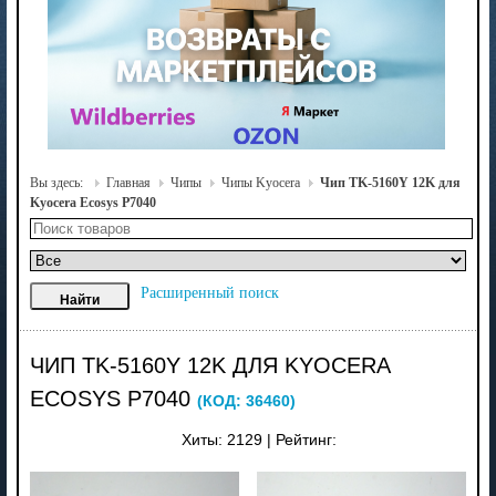
Вы здесь:
Главная
Чипы
Чипы Kyocera
Чип TK-5160Y 12K для
Kyocera Ecosys P7040
Расширенный поиск
ЧИП TK-5160Y 12K ДЛЯ KYOCERA
ECOSYS P7040
(КОД:
36460
)
Хиты:
2129
|
Рейтинг: