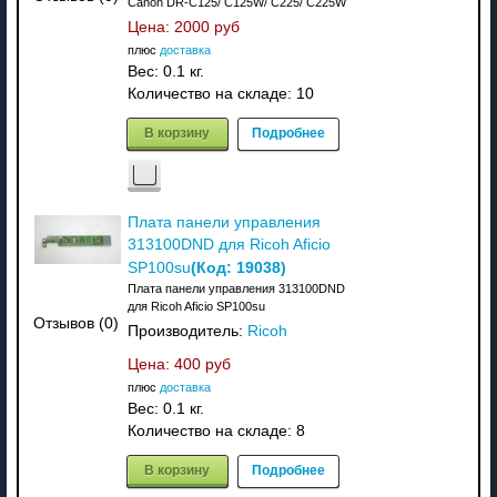
Canon DR-C125/ C125W/ C225/ C225W
Цена:
2000 руб
плюс
доставка
Вес:
0.1 кг.
Количество на складе:
10
В корзину
Подробнее
Плата панели управления
313100DND для Ricoh Aficio
(Код:
19038
)
SP100su
Плата панели управления 313100DND
для Ricoh Aficio SP100su
Отзывов (0)
Производитель:
Ricoh
Цена:
400 руб
плюс
доставка
Вес:
0.1 кг.
Количество на складе:
8
В корзину
Подробнее