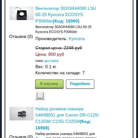
Вентилятор 302GR44080 LSU
60-25 Kyocera ECOSYS
(Код:
16960
)
P3060dn
Вентилятор 302GR44080 LSU 60-25
Kyocera ECOSYS P3060dn
Отзывов (0)
Производитель:
Kyocera
Старая цена:
2248 руб
Цена:
800 руб
плюс
доставка
Вес:
0.1 кг.
Количество на складе:
7
В корзину
Подробнее
Набор роликов сканера
5484B001 для Canon DR-C125/
(Код:
C125W/ C225/ C225W
16968
)
Набор роликов сканера 5484B001 для
Отзывов (0)