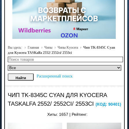
Вы здесь:
Главная
Чипы
Чипы Kyocera
Чип TK-8345C Cyan
для Kyocera TASKalfa 2552/ 2552ci/ 2553ci
Расширенный поиск
ЧИП TK-8345C CYAN ДЛЯ KYOCERA
TASKALFA 2552/ 2552CI/ 2553CI
(КОД:
90401
)
Хиты:
1657
|
Рейтинг: