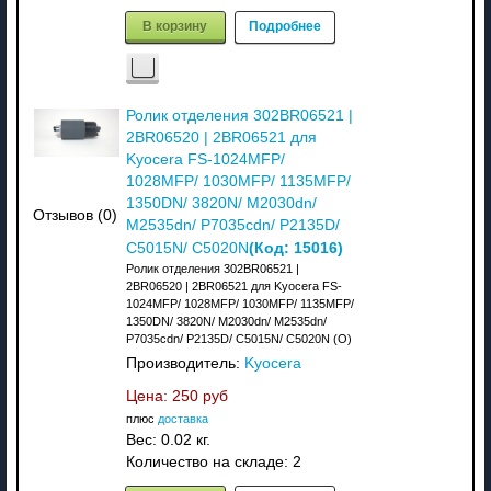
В корзину
Подробнее
Ролик отделения 302BR06521 |
2BR06520 | 2BR06521 для
Kyocera FS-1024MFP/
1028MFP/ 1030MFP/ 1135MFP/
1350DN/ 3820N/ M2030dn/
Отзывов (0)
M2535dn/ P7035cdn/ P2135D/
(Код:
15016
)
C5015N/ C5020N
Ролик отделения 302BR06521 |
2BR06520 | 2BR06521 для Kyocera FS-
1024MFP/ 1028MFP/ 1030MFP/ 1135MFP/
1350DN/ 3820N/ M2030dn/ M2535dn/
P7035cdn/ P2135D/ C5015N/ C5020N (О)
Производитель:
Kyocera
Цена:
250 руб
плюс
доставка
Вес:
0.02 кг.
Количество на складе:
2