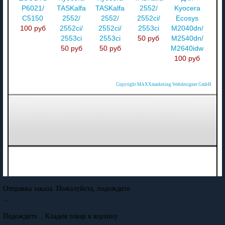
P6021/
TASKalfa
TASKalfa
2552/
Kyocera
C5150
2552/
2552/
2552ci/
Ecosys
100 руб
2552ci/
2552ci/
2553ci
M2040dn/
2553ci
2553ci
50 руб
M2540dn/
50 руб
50 руб
M2640idw
100 руб
Copyright MAXXmarketing Webdesigner GmbH
Отправка заказа. Пожалуйста, подождите
...
Подождите... Кладем товар в корзину