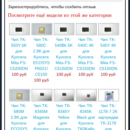
Зарегистрируйтесь, чтобы создать отзыв.
Посмотрите ещё модели из этой же категории
Чип TK-
Чип TK-
Чип TK-
Чип TK-
Чип TK-
550Y 6K
580C
540Bk 5K
540C 4K
540Y 4K
для
2.8K для
для
для
для
Kyocera
Kyocera
Kyocera
Kyocera
Kyocera
Mita FS-
ECOSYS
Mita FS-
Mita FS-
Mita FS-
C5200DN
P6021/
C5150DN
C5150DN
C5150DN
100 руб
C5150
100 руб
100 руб
100 руб
100 руб
Чип TK-
Чип TK-
Чип TK-
Чип TK-
Чип TK-
580M
8345M
8345Y
8345K
1178-7.2K
2.8K для
Magenta
Yellow
Black для
картриджа
Kyocera
для
для
Kyocera
TK-1178
ECOSYS
Kyocera
Kyocera
TASKalfa
для