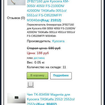
2FB27160 для Kyocera KM-
3050/ 4050/ FS-2100DN/
4200DN/ TASKalfa-3051ci/
5551ci/ FS-C8520MFP/
Отзывов (0)
(Код:
21012
)
M3040dn
Переключатель блокиратора 2FB27160
для Kyocera KM-3050/ 4050/ FS-2100DN/
4200DN/ TASKalfa-3051ci/ 4551ci/ 5551ci/
FS-C8520MFP/ M3040dn
Производитель:
Kyocera
Старая цена:
590 руб
Цена:
188 руб
плюс
доставка
Вес:
0.05 кг.
Количество на складе:
11
В корзину
Подробнее
Чип TK-8345M Magenta для
Kyocera TASKalfa 2552/ 2552ci/
(Код:
90402
)
2553ci