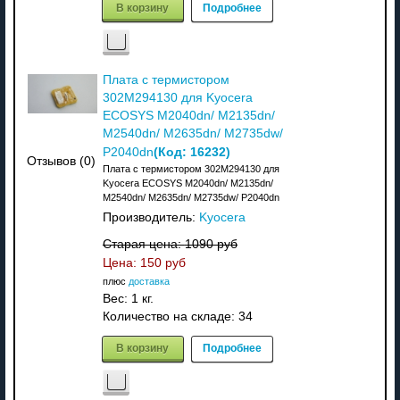
В корзину
Подробнее
Плата с термистором
302M294130 для Kyocera
ECOSYS M2040dn/ M2135dn/
M2540dn/ M2635dn/ M2735dw/
(Код:
16232
)
P2040dn
Отзывов (0)
Плата с термистором 302M294130 для
Kyocera ECOSYS M2040dn/ M2135dn/
M2540dn/ M2635dn/ M2735dw/ P2040dn
Производитель:
Kyocera
Старая цена:
1090 руб
Цена:
150 руб
плюс
доставка
Вес:
1 кг.
Количество на складе:
34
В корзину
Подробнее