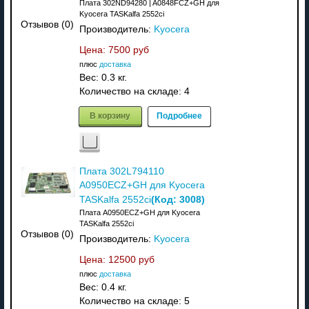
Плата 302ND94280 | A0848FCZ+GH для
Kyocera TASKalfa 2552ci
Отзывов (0)
Производитель:
Kyocera
Цена:
7500 руб
плюс
доставка
Вес:
0.3 кг.
Количество на складе:
4
В корзину
Подробнее
Плата 302L794110
A0950ECZ+GH для Kyocera
(Код:
3008
)
TASKalfa 2552ci
Плата A0950ECZ+GH для Kyocera
TASKalfa 2552ci
Отзывов (0)
Производитель:
Kyocera
Цена:
12500 руб
плюс
доставка
Вес:
0.4 кг.
Количество на складе:
5