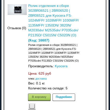
Ролик отделения в сборе
302BR06521 | 2BR06520 |
2BR06521 для Kyocera FS-
1024MFP/ 1028MFP/ 1030MFP/
1135MFP/ 1350DN/ 3820N/
Отзывов (0)
M2030dn/ M2535dn/ P7035cdn/
P2135D/ C5015N/ C5020N (О)
(Код:
16607
)
Ролик отделения в сборе 302BR06521 |
2BR06520 | 2BR06521 для Kyocera FS-
1024MFP/ 1028MFP/ 1030MFP/ 1135MFP/
1350DN/ 3820N/ M2030dn/ M2535dn/
P7035cdn/ P2135D/ C5015N/ C5020N (О)
Производитель:
Kyocera
Цена:
625 руб
плюс
доставка
Вес:
0.1 кг.
Количество на складе:
5
В корзину
Подробнее