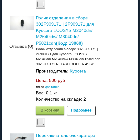
Ролик отделения в сборе
302F909171 | 2F909171 для
Kyocera ECOSYS M2040dn/
M2640idw/ M3040dn/
(Код:
19060
)
P5021cdn
Отзывов (0)
Ролик отделения в сборе 302F909171 |
2F909171 для Kyocera ECOSYS
M2040dn/ M2640idw/ M3040dn/ P5021cdn
302F909171 RETARD ROLLER ASSY
Производитель:
Kyocera
Цена:
500 руб
плюс
доставка
Вес:
0.1 кг.
Количество на складе:
2
В корзину
Подробнее
Переключатель блокиратора