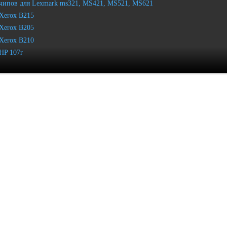
чипов для Lexmark ms321, MS421, MS521, MS621
Xerox B215
Xerox B205
Xerox B210
HP 107r