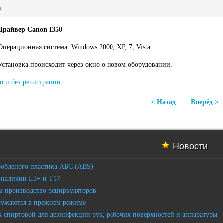
5
Драйвер Canon I350
Операционная система: Windows 2000, XP, 7, Vista.
Установка происходит через окно о новом оборудовании.
о и без регистрации
< Назад
Вперёд >
Новости
робленого пластика АБС (ABS)
 наличии L3+ и T17
 производство рециркуляторов
ружаются в прежнем режиме
 спиртовой для дезинфекции рук, рабочих поверхностей и аппаратуры