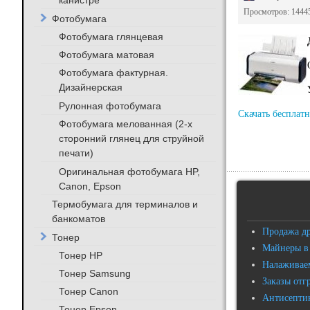
канистре
Просмотров: 1444
Фотобумага
Фотобумага глянцевая
Фотобумага матовая
Фотобумага фактурная.
Дизайнерская
Рулонная фотобумага
Скачать бесплатн
Фотобумага мелованная (2-х
сторонний глянец для струйной
печати)
Оригинальная фотобумага HP,
Canon, Epson
Термобумага для терминалов и
банкоматов
Продажа д
Тонер
Майнеры в
Тонер HP
Налаживаем
Тонер Samsung
Заказы отг
Тонер Canon
Антисептик
Тонер Epson