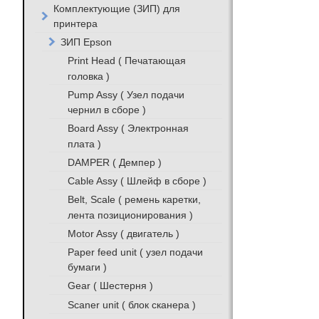
Комплектующие (ЗИП) для
принтера
ЗИП Epson
Print Head ( Печатающая
головка )
Pump Assy ( Узел подачи
чернил в сборе )
Board Assy ( Электронная
плата )
DAMPER ( Демпер )
Cable Assy ( Шлейф в сборе )
Belt, Scale ( ремень каретки,
лента позиционирования )
Motor Assy ( двигатель )
Paper feed unit ( узел подачи
бумаги )
Gear ( Шестерня )
Scaner unit ( блок сканера )