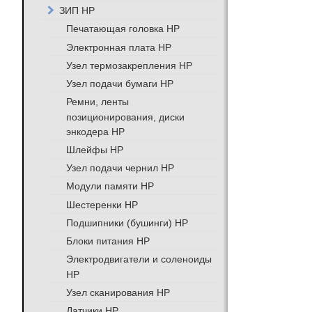
ЗИП HP
Печатающая головка HP
Электронная плата HP
Узел термозакрепления HP
Узел подачи бумаги HP
Ремни, ленты
позиционирования, диски
энкодера HP
Шлейфы HP
Узел подачи чернил HP
Модули памяти HP
Шестеренки HP
Подшипники (бушинги) HP
Блоки питания HP
Электродвигатели и соленоиды
HP
Узел сканирования HP
Датчики HP