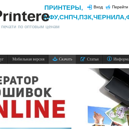
ПРИНТЕРЫ
,
Вход
Перейти 
МФУ,
СНПЧ,
ПЗК,
ЧЕРНИЛА,
 печати по оптовым ценам
луг
Мобильная версия
Скачать
Статьи
Информ