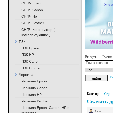
СНПЧ Epson
СНПЧ Canon
СНПЧ Hp
СНПЧ Brother
СНПЧ Конструктор (
комплектующие )
ПЗК
ПЗК Epson
ПЗК HP
Вы здесь:
Главная
ПЗК Canon
ПЗК Brother
Чернила
Р
Чернила Epson
Чернила Canon
Категория:
Серия
Чернила HP
Скачать д
Чернила Brother
Чернила Epson, Canon, HP в
Автор: - -