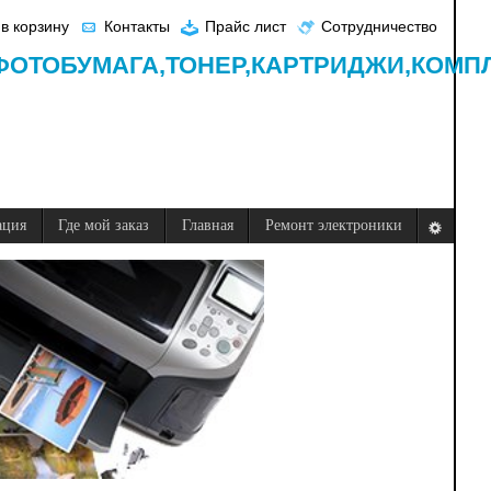
в корзину
Контакты
Прайс лист
Сотрудничество
ФОТОБУМАГА,
ТОНЕР,
КАРТРИДЖИ,
КОМП
ация
Где мой заказ
Главная
Ремонт электроники