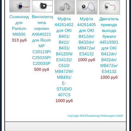
Соленоид
Вентилятор
Муфта
Муфта
Двигатель
для
типа
44261402
44261405
привода
Pantum
сирокко
для OKI
для OKI
выхода
M6500
AX640221
B401/
B412dn/
бумаги
313 руб
для Ricoh
B411/
B432dn/
44519301
MP
B431/
MB472w/
для OKI
C2011SP/
B412DN/
ES4132
B412dn/
C2503SP/
ES4132/
1000 руб
B432dn/
C2003SP
C610/
MB472w/
500 руб
MB472W/
ES4132
MB491/
1000 руб
E-
STUDIO
407CS
1000 руб
Copyright MAXXmarketing Webdesigner GmbH