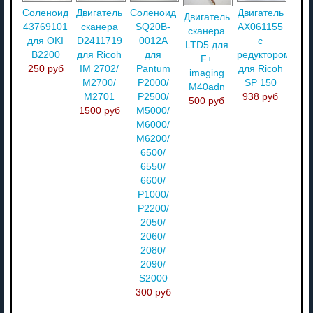
Соленоид
Двигатель
Соленоид
Двигатель
Двигатель
43769101
сканера
SQ20B-
AX061155
сканера
для OKI
D2411719
0012A
с
LTD5 для
B2200
для Ricoh
для
редуктором
F+
250 руб
IM 2702/
Pantum
для Ricoh
imaging
M2700/
P2000/
SP 150
M40adn
M2701
P2500/
938 руб
500 руб
1500 руб
M5000/
M6000/
M6200/
6500/
6550/
6600/
P1000/
P2200/
2050/
2060/
2080/
2090/
S2000
300 руб