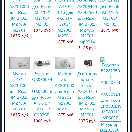
Z51
D0B21118
AX201013
AX209407
AX201031
AX201033
для Ricoh
AX20-
AX209406
для Ricoh
для Ricoh
IM 2702/
1013 для
AX202690
IM 2702/
IM 2702/
M2700/
Ricoh IM
для Ricoh
M2700/
M2700/
M2701
2702/
IM 2702/
M2701
M2701
1875 руб
M2700/
M2700/
1875 руб
1875 руб
M2701
M2701
1875 руб
mp2014
3125 руб
Муфта
Редуктор
Муфта
Двигатель
Z51
GX060034
Z51
подъема
AX201004
|
AX201030
лотка
для Ricoh
GX060036
для Ricoh
AX040258
IM 2702/
для Ricoh
IM 2702/
для Ricoh
M2700/
Aficio SP
M2700/
IM 2702/
M2701
C231SF/
M2701
M2700/
1875 руб
C232SF
1875 руб
M2701
1000 руб
2375 руб
Редуктор
B2231350