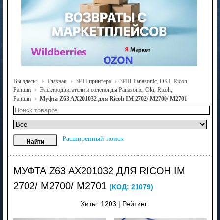
Вы здесь:
Главная
ЗИП принтера
ЗИП Panasonic, OKI, Ricoh,
Pantum
Электродвигатели и соленоиды Panasonic, Oki, Ricoh,
Pantum
Муфта Z63 AX201032 для Ricoh IM 2702/ M2700/ M2701
Расширенный поиск
МУФТА Z63 AX201032 ДЛЯ RICOH IM
2702/ M2700/ M2701
(КОД:
21079
)
Хиты:
1203
|
Рейтинг: