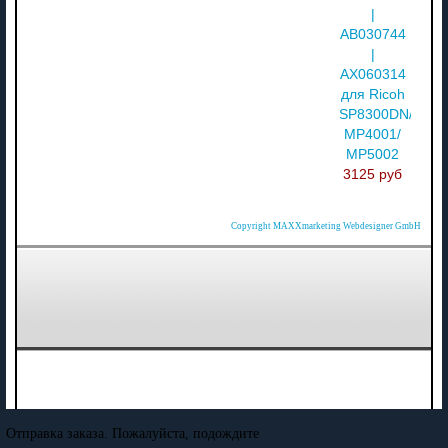
|
AB030744
|
AX060314
для Ricoh
SP8300DN/
MP4001/
MP5002
3125 руб
Copyright MAXXmarketing Webdesigner GmbH
Отправка заказа. Пожалуйста, подождите