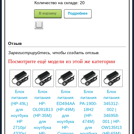
Количество на складе:
20
В корзину
Подробнее
Отзыв
Зарегистрируйтесь, чтобы создать отзыв.
Посмотрите ещё модели из этой же категории
Блок
Блок
Блок
Блок
Блок
питания
питания
питания
питания
питания
(HP-49L)
HP-
ED494AA
PA-1900-
345312-
для
OL091B13
(HP-49M)
18H2
002 |
ноутбука
(HP-35M)
для
(HP-
346958-
HP
для
ноутбука
474M)
001 | HP-
2710p/
ноутбука
HP-
для
OW135f13
4320s/
HP-
Compaq
ноутбука
(HP-65M)