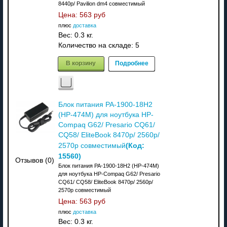
8440p/ Pavilion dm4 совместимый
Цена:
563 руб
плюс
доставка
Вес:
0.3 кг.
Количество на складе:
5
В корзину
Подробнее
Блок питания PA-1900-18H2
(HP-474M) для ноутбука HP-
Compaq G62/ Presario CQ61/
CQ58/ EliteBook 8470p/ 2560p/
(Код:
2570p совместимый
15560
)
Отзывов (0)
Блок питания PA-1900-18H2 (HP-474M)
для ноутбука HP-Compaq G62/ Presario
CQ61/ CQ58/ EliteBook 8470p/ 2560p/
2570p совместимый
Цена:
563 руб
плюс
доставка
Вес:
0.3 кг.