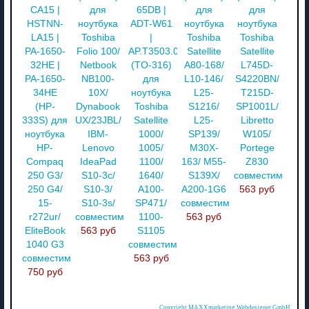
CA15 |
для
65DB |
для
для
HSTNN-
ноутбука
ADT-W61
ноутбука
ноутбука
LA15 |
Toshiba
|
Toshiba
Toshiba
PA-1650-
Folio 100/
AP.T3503.001
Satellite
Satellite
32HE |
Netbook
(TO-316)
A80-168/
L745D-
PA-1650-
NB100-
для
L10-146/
S4220BN/
34HE
10X/
ноутбука
L25-
T215D-
(HP-
Dynabook
Toshiba
S1216/
SP1001L/
333S) для
UX/23JBL/
Satellite
L25-
Libretto
ноутбука
IBM-
1000/
SP139/
W105/
HP-
Lenovo
1005/
M30X-
Portege
Compaq
IdeaPad
1100/
163/ M55-
Z830
250 G3/
S10-3c/
1640/
S139X/
совместимый
250 G4/
S10-3/
A100-
A200-1G6
563 руб
15-
S10-3s/
SP471/
совместимый
r272ur/
совместимый
1100-
563 руб
EliteBook
563 руб
S1105
1040 G3
совместимый
совместимый
563 руб
750 руб
Copyright MAXXmarketing Webdesigner GmbH