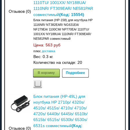
1110TU/ 1001XX/ NY188UA/
1110NR/ FT309EAR/ NE581PAR
Отзывов (0)
(Код:
15554
)
совместимый
Блок питания (HP-158) для ноутбука HP
1116NR/ NT382EAR/ NG631EA/
NF279EA/ 1100CM/ NP770EA/ 1110TU/
1001XX/ NY188UA/ 1110NR/ FT309EAR/
NE581PAR совместимый
Цена:
563 руб
плюс
доставка
Вес:
0.3 кг.
Количество на складе:
20
В корзину
Подробнее
Блок питания (HP-49L) для
ноутбука HP 2710p/ 4320s/
4510s/ 4515s/ 4710s/ 4710s/
4720s/ 6440b/ 6445b/ 6510b/
6515b/ 6515s/ 6530b/ 6530s/
(Код:
6531s совместимый
Отзывов (0)