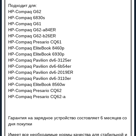
Подходит для:
HP-Compaq G62
HP-Compaq 6830s
HP-Compaq G61
HP-Compaq G62-a84ER
HP-Compaq G62-b26ER
HP-Compaq Presario CQ61
HP-Compaq EliteBook 8460p
HP-Compaq EliteBook 6930p
HP-Compaq Pavilion dv6-3125er
HP-Compaq Pavilion dv6-6b54er
HP-Compaq Pavilion dv6-2019ER
HP-Compaq Pavilion dv6-3110er
HP-Compaq EliteBook 8560w
HP-Compaq Presario CQ62
HP-Compaq Presario CQ62-a
Гарантия на зарядное устройство состовляет 6 месяцев со
дня покупки
Имеет все необходимые нормы качества для стабильной и