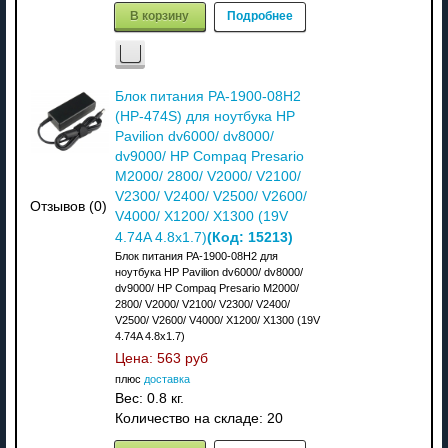
В корзину
Подробнее
Блок питания PA-1900-08H2
(HP-474S) для ноутбука HP
Pavilion dv6000/ dv8000/
dv9000/ HP Compaq Presario
M2000/ 2800/ V2000/ V2100/
V2300/ V2400/ V2500/ V2600/
Отзывов (0)
V4000/ X1200/ X1300 (19V
(Код:
15213
)
4.74A 4.8x1.7)
Блок питания PA-1900-08H2 для
ноутбука HP Pavilion dv6000/ dv8000/
dv9000/ HP Compaq Presario M2000/
2800/ V2000/ V2100/ V2300/ V2400/
V2500/ V2600/ V4000/ X1200/ X1300 (19V
4.74A 4.8x1.7)
Цена:
563 руб
плюс
доставка
Вес:
0.8 кг.
Количество на складе:
20