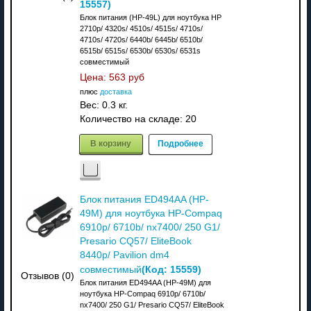
15557
)
Блок питания (HP-49L) для ноутбука HP
2710p/ 4320s/ 4510s/ 4515s/ 4710s/
4710s/ 4720s/ 6440b/ 6445b/ 6510b/
6515b/ 6515s/ 6530b/ 6530s/ 6531s
совместимый
Цена:
563 руб
плюс
доставка
Вес:
0.3 кг.
Количество на складе:
20
В корзину
Подробнее
Блок питания ED494AA (HP-
49M) для ноутбука HP-Compaq
6910p/ 6710b/ nx7400/ 250 G1/
Presario CQ57/ EliteBook
8440p/ Pavilion dm4
(Код:
15559
)
совместимый
Отзывов (0)
Блок питания ED494AA (HP-49M) для
ноутбука HP-Compaq 6910p/ 6710b/
nx7400/ 250 G1/ Presario CQ57/ EliteBook