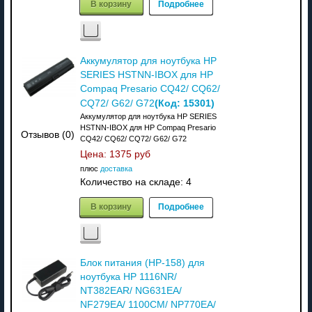
В корзину
Подробнее
Аккумулятор для ноутбука HP
SERIES HSTNN-IBOX для HP
Compaq Presario CQ42/ CQ62/
(Код:
15301
)
CQ72/ G62/ G72
Аккумулятор для ноутбука HP SERIES
HSTNN-IBOX для HP Compaq Presario
Отзывов (0)
CQ42/ CQ62/ CQ72/ G62/ G72
Цена:
1375 руб
плюс
доставка
Количество на складе:
4
В корзину
Подробнее
Блок питания (HP-158) для
ноутбука HP 1116NR/
NT382EAR/ NG631EA/
NF279EA/ 1100CM/ NP770EA/