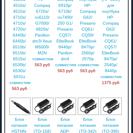
4510s/
Compaq
6910p/
HP-
для
4515s/
6720s/
6710b/
Compaq
ноутбука
4710s/
nx6110/
nx7400/
G62/
HP-
4710s/
G7000/
250 G1/
Presario
Compaq
4720s/
6820s/
Presario
CQ61/
G62/
6440b/
Pavilion
CQ57/
CQ58/
Presario
6445b/
dm3/ Asus
EliteBook
EliteBook
CQ61/
6510b/
M5000/
8440p/
8470p/
CQ57/
6515b/
M2N
Pavilion
2560p/
EliteBook
6515s/
совместимый
dm4
2570p
8470p/
6530b/
563 руб
совместимый
совместимый
2540p/
6530s/
563 руб
563 руб
8440p
6531s
совместимый
совместимый
1375 руб
563 руб
Блок
Блок
Блок
Блок
Блок
питания
питания
питания
питания
питания
HSTNN-
(TO-158)
ADP-
(TO-342)
(TO-395)