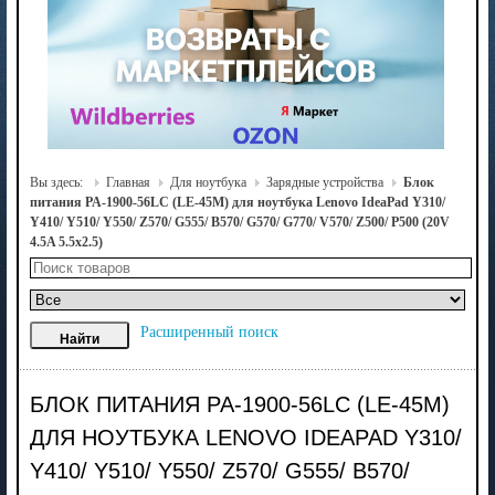
Вы здесь:
Главная
Для ноутбука
Зарядные устройства
Блок
питания PA-1900-56LC (LE-45M) для ноутбука Lenovo IdeaPad Y310/
Y410/ Y510/ Y550/ Z570/ G555/ B570/ G570/ G770/ V570/ Z500/ P500 (20V
4.5A 5.5x2.5)
Расширенный поиск
БЛОК ПИТАНИЯ PA-1900-56LC (LE-45M)
ДЛЯ НОУТБУКА LENOVO IDEAPAD Y310/
Y410/ Y510/ Y550/ Z570/ G555/ B570/