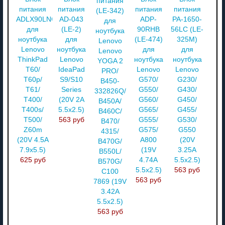
питания
питания
питания
питания
питания
(LE-342)
ADLX90LNC3A
AD-043
ADP-
PA-1650-
для
для
(LE-2)
90RHB
56LC (LE-
ноутбука
ноутбука
для
(LE-474)
325M)
Lenovo
Lenovo
ноутбука
для
для
Lenovo
ThinkPad
Lenovo
ноутбука
ноутбука
YOGA 2
T60/
IdeaPad
Lenovo
Lenovo
PRO/
T60p/
S9/S10
G570/
G230/
B450-
T61/
Series
G550/
G430/
332826Q/
T400/
(20V 2A
G560/
G450/
B450A/
T400s/
5.5x2.5)
G565/
G455/
B460C/
T500/
563 руб
G555/
G530/
B470/
Z60m
G575/
G550
4315/
(20V 4.5A
A800
(20V
B470G/
7.9x5.5)
(19V
3.25A
B550L/
625 руб
4.74A
5.5x2.5)
B570G/
5.5x2.5)
563 руб
C100
563 руб
7869 (19V
3.42A
5.5x2.5)
563 руб