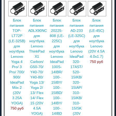
Блок
Блок
Блок
Блок
Блок
питания
питания
питания
питания
питания
TOP-
ADLX90NCT3A
20225-
AD-233
(LE-45C)
LT72P
для
808 (LE-
(LE-325C)
для
(LE-325B)
ноутбука
225C)
для
ноутбука
для
Lenovo
для
ноутбука
Lenovo
ноутбука
ThinkPad
ноутбука
Lenovo
(20V 4.5A
Lenovo
X1
Lenovo
IdeaPad
4.0x1.7)
Yoga 4
Carbon/
IdeaPad
320-
750 руб
Pro/ 3
G50-70/
100S-
17AST/
Pro/ 700/
Y40-70/
14IBR/
520-
900/
Y40-80/
100-
15IKB/
IdeaPad
Yoga 13/
15IBY/
320-
Miix 2
Yoga 2/
100-
15IAP/
(20V
13/ Flex
15IBD/
310-
3.25A
14/ Flex
100-
15IKB/
YOGA)
15 (20V
14IBY/
310-
750 руб
4.5A
100-
15ISK
YOGA)
14IBD
(20V