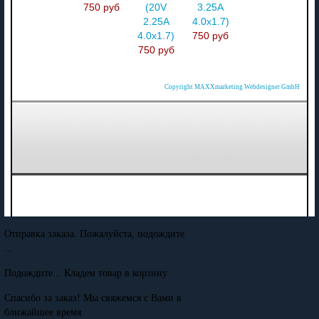
750 руб
(20V
3.25A
2.25A
4.0x1.7)
4.0x1.7)
750 руб
750 руб
Copyright MAXXmarketing Webdesigner GmbH
Отправка заказа. Пожалуйста, подождите
...
Подождите... Кладем товар в корзину
Спасибо за заказ! Мы свяжемся с Вами в
ближайшее время