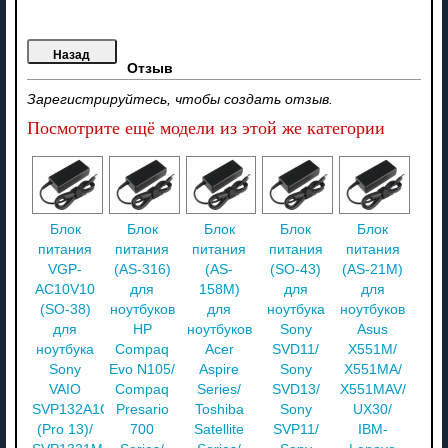
Отзыв
Зарегистрируйтесь, чтобы создать отзыв.
Посмотрите ещё модели из этой же категории
Блок
Блок
Блок
Блок
Блок
питания
питания
питания
питания
питания
VGP-
(AS-316)
(AS-
(SO-43)
(AS-21M)
AC10V10
для
158M)
для
для
(SO-38)
ноутбуков
для
ноутбука
ноутбуков
для
HP
ноутбуков
Sony
Asus
ноутбука
Compaq
Acer
SVD11/
X551M/
Sony
Evo N105/
Aspire
Sony
X551MA/
VAIO
Compaq
Series/
SVD13/
X551MAV/
SVP132A1CV
Presario
Toshiba
Sony
UX30/
(Pro 13)/
700
Satellite
SVP11/
IBM-