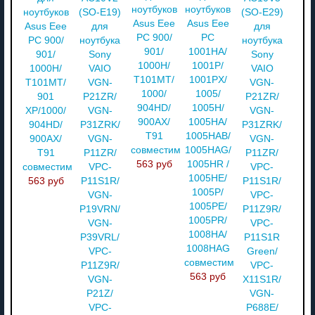
ноутбуков
ноутбуков
ноутбуков
(SO-E19)
(SO-E29)
Asus Eee
Asus Eee
Asus Eee
для
для
PC 900/
PC
PC 900/
ноутбука
ноутбука
901/
1001HA/
901/
Sony
Sony
1000H/
1001P/
1000H/
VAIO
VAIO
T101MT/
1001PX/
T101MT/
VGN-
VGN-
1000/
1005/
901
P21ZR/
P21ZR/
904HD/
1005H/
XP/1000/
VGN-
VGN-
900AX/
1005HA/
904HD/
P31ZRK/
P31ZRK/
T91
1005HAB/
900AX/
VGN-
VGN-
совместимый
1005HAG/
T91
P11ZR/
P11ZR/
563 руб
1005HR /
совместимый
VPC-
VPC-
1005HE/
563 руб
P11S1R/
P11S1R/
1005P/
VGN-
VPC-
1005PE/
P19VRN/
P11Z9R/
1005PR/
VGN-
VPC-
1008HA/
P39VRL/
P11S1R
1008HAG
VPC-
Green/
совместимый
P11Z9R/
VPC-
563 руб
VGN-
X11S1R/
P21Z/
VGN-
VPC-
P688E/