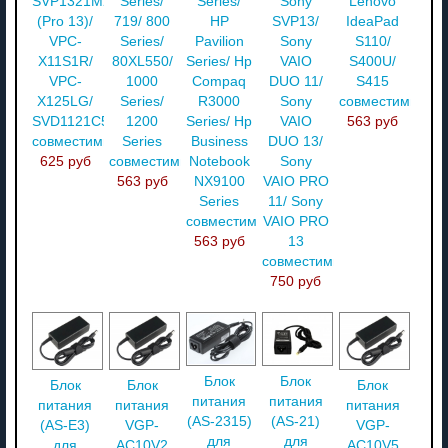
SVP1321M2RS
Series/
Series/
Sony
Lenovo
(Pro 13)/
719/ 800
HP
SVP13/
IdeaPad
VPC-
Series/
Pavilion
Sony
S110/
X11S1R/
80XL550/
Series/ Hp
VAIO
S400U/
VPC-
1000
Compaq
DUO 11/
S415
X125LG/
Series/
R3000
Sony
совместимый
SVD1121C5EB
1200
Series/ Hp
VAIO
563 руб
совместимый
Series
Business
DUO 13/
625 руб
совместимый
Notebook
Sony
563 руб
NX9100
VAIO PRO
Series
11/ Sony
совместимый
VAIO PRO
563 руб
13
совместимый
750 руб
Блок
Блок
Блок
Блок
Блок
питания
питания
питания
питания
питания
(AS-2315)
(AS-21)
(AS-E3)
VGP-
VGP-
для
для
для
AC10V2
AC10V5