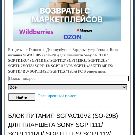
Вы здесь:
Главная
Для ноутбука
Зарядные устройства
Блок
питания SGPAC10V2 (SO-29B) для планшета Sony SGPT111/
SGPT111RU/ SGPT111US/ SGPT112/ SGPT112RU/ SGPT112US/
SGPT112YOTA/ SGPT113/ SGPT113ATS/ SGPT114/ SGPT114DES/
SGPT114RU/ SGPT114SF/ SGPT11X/ Tablet PC S совместимы
Расширенный поиск
БЛОК ПИТАНИЯ SGPAC10V2 (SO-29B)
ДЛЯ ПЛАНШЕТА SONY SGPT111/
SGPT111RU/ SGPT111US/ SGPT112/