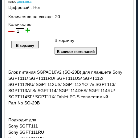
плюс
доставка
Цифровой
:
Нет
Количество на складе:
20
Количество:
В корзину
Блок питания SGPAC10V2 (SO-29B) для планшета Sony
SGPT111/ SGPT111RU/ SGPT111US/ SGPT112/
SGPT112RU/ SGPT112US/ SGPT112YOTA/ SGPT113/
SGPT113ATS/ SGPT114/ SGPT114DES/ SGPT114RU/
SGPT114SF/ SGPT11X/ Tablet PC S совместимый
Part No SO-29B
Подходит для:
Sony SGPT111
Sony SGPT111RU