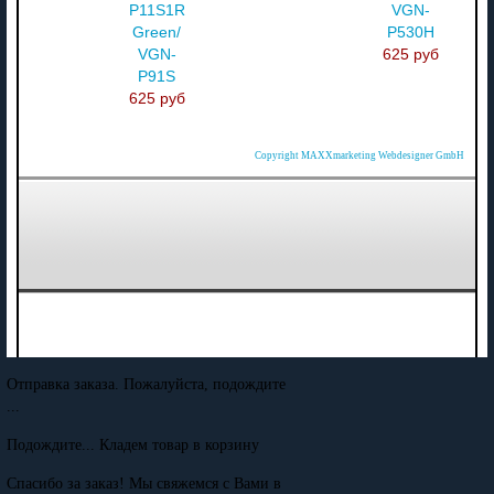
P11S1R
VGN-
Green/
P530H
VGN-
625 руб
P91S
625 руб
Copyright MAXXmarketing Webdesigner GmbH
Отправка заказа. Пожалуйста, подождите
...
Подождите... Кладем товар в корзину
Спасибо за заказ! Мы свяжемся с Вами в