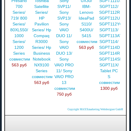
Presario
Toshiba
Sony
UX30/
SGPT111US/
700
Satellite
SVP11/
IBM-
SGPT112/
Series/
Series/
Sony
Lenovo
SGPT112RU/
719/ 800
HP
SVP13/
IdeaPad
SGPT112US/
Series/
Pavilion
Sony
S110/
SGPT112YOTA/
80XL550/
Series/ Hp
VAIO
S400U/
SGPT113/
1000
Compaq
DUO 11/
S415
SGPT113ATS/
Series/
R3000
Sony
совместимый
SGPT114/
1200
Series/ Hp
VAIO
563 руб
SGPT114DES/
Series
Business
DUO 13/
SGPT114RU/
совместимый
Notebook
Sony
SGPT114SF/
563 руб
NX9100
VAIO PRO
SGPT11X/
Series
11/ Sony
Tablet PC
совместимый
VAIO PRO
S
563 руб
13
совместимы
совместимый
1300 руб
750 руб
Copyright MAXXmarketing Webdesigner GmbH