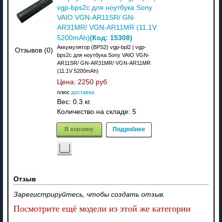
vgp-bps2c для ноутбука Sony
VAIO VGN-AR11SR/ GN-
AR31MR/ VGN-AR11MR (11.1V
(Код:
15308
)
5200mAh)
Аккумулятор (BPS2) vgp-bpl2 | vgp-
Отзывов (0)
bps2c для ноутбука Sony VAIO VGN-
AR11SR/ GN-AR31MR/ VGN-AR11MR
(11.1V 5200mAh)
Цена:
2250 руб
плюс
доставка
Вес:
0.3 кг.
Количество на складе:
5
В корзину
Подробнее
Отзыв
Зарегистрируйтесь, чтобы создать отзыв.
Посмотрите ещё модели из этой же категории