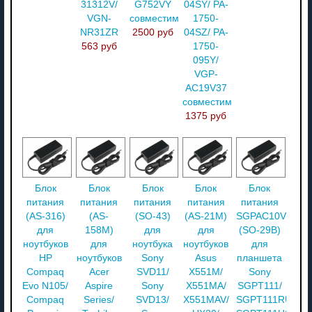
31312V/
G752VY
04SY/ PA-
VGN-
совместимый
1750-
NR31ZR
2500 руб
04SZ/ PA-
563 руб
1750-
095Y/
VGP-
AC19V37
совместимый
1375 руб
Блок
Блок
Блок
Блок
Блок
питания
питания
питания
питания
питания
(AS-316)
(AS-
(SO-43)
(AS-21M)
SGPAC10V2
для
158M)
для
для
(SO-29B)
ноутбуков
для
ноутбука
ноутбуков
для
HP
ноутбуков
Sony
Asus
планшета
Compaq
Acer
SVD11/
X551M/
Sony
Evo N105/
Aspire
Sony
X551MA/
SGPT111/
Compaq
Series/
SVD13/
X551MAV/
SGPT111RU/