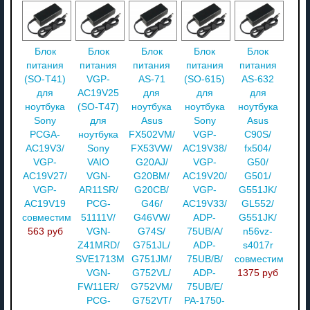
Блок
Блок
Блок
Блок
Блок
питания
питания
питания
питания
питания
(SO-T41)
VGP-
AS-71
(SO-615)
AS-632
для
AC19V25
для
для
для
ноутбука
(SO-T47)
ноутбука
ноутбука
ноутбука
Sony
для
Asus
Sony
Asus
PCGA-
ноутбука
FX502VM/
VGP-
C90S/
AC19V3/
Sony
FX53VW/
AC19V38/
fx504/
VGP-
VAIO
G20AJ/
VGP-
G50/
AC19V27/
VGN-
G20BM/
AC19V20/
G501/
VGP-
AR11SR/
G20CB/
VGP-
G551JK/
AC19V19
PCG-
G46/
AC19V33/
GL552/
совместимый
51111V/
G46VW/
ADP-
G551JK/
563 руб
VGN-
G74S/
75UB/A/
n56vz-
Z41MRD/
G751JL/
ADP-
s4017r
SVE1713M1RW/
G751JM/
75UB/B/
совместимый
VGN-
G752VL/
ADP-
1375 руб
FW11ER/
G752VM/
75UB/E/
PCG-
G752VT/
PA-1750-