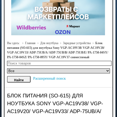
Вы здесь:
Главная
Для ноутбука
Зарядные устройства
Блок
питания (SO-615) для ноутбука Sony VGP-AC19V38/ VGP-AC19V20/
VGP-AC19V33/ ADP-75UB/A/ ADP-75UB/B/ ADP-75UB/E/ PA-1750-04SY/
PA-1750-04SZ/ PA-1750-095Y/ VGP-AC19V37 совместимый
Расширенный поиск
БЛОК ПИТАНИЯ (SO-615) ДЛЯ
НОУТБУКА SONY VGP-AC19V38/ VGP-
AC19V20/ VGP-AC19V33/ ADP-75UB/A/