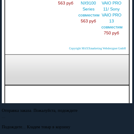
563 руб
NX9100
VAIO PRO
Series
11/ Sony
совместимый
VAIO PRO
563 руб
13
совместимый
750 руб
Copyright MAXXmarketing Webdesigner GmbH
Отправка заказа. Пожалуйста, подождите
...
Подождите... Кладем товар в корзину