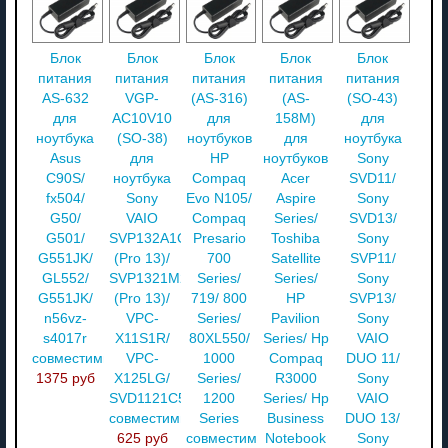
Блок
Блок
Блок
Блок
Блок
питания
питания
питания
питания
питания
AS-632
VGP-
(AS-316)
(AS-
(SO-43)
для
AC10V10
для
158M)
для
ноутбука
(SO-38)
ноутбуков
для
ноутбука
Asus
для
HP
ноутбуков
Sony
C90S/
ноутбука
Compaq
Acer
SVD11/
fx504/
Sony
Evo N105/
Aspire
Sony
G50/
VAIO
Compaq
Series/
SVD13/
G501/
SVP132A1CV
Presario
Toshiba
Sony
G551JK/
(Pro 13)/
700
Satellite
SVP11/
GL552/
SVP1321M2RS
Series/
Series/
Sony
G551JK/
(Pro 13)/
719/ 800
HP
SVP13/
n56vz-
VPC-
Series/
Pavilion
Sony
s4017r
X11S1R/
80XL550/
Series/ Hp
VAIO
совместимый
VPC-
1000
Compaq
DUO 11/
1375 руб
X125LG/
Series/
R3000
Sony
SVD1121C5EB
1200
Series/ Hp
VAIO
совместимый
Series
Business
DUO 13/
625 руб
совместимый
Notebook
Sony