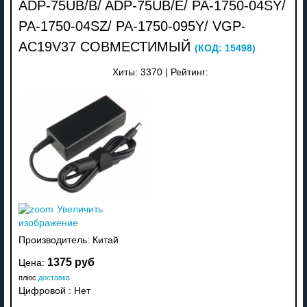
ADP-75UB/B/ ADP-75UB/E/ PA-1750-04SY/
PA-1750-04SZ/ PA-1750-095Y/ VGP-
AC19V37 СОВМЕСТИМЫЙ
(КОД:
15498
)
Хиты:
3370
|
Рейтинг:
Увеличить
изображение
Производитель:
Китай
1375 руб
Цена:
плюс
доставка
Цифровой
:
Нет