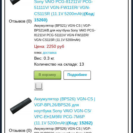
Sony VAIO PCG-81211V/ PCG-
51111V/ VGN-FW11ER/ VGN-
(Код:
CS11SR (11.1V 5200mAh)
15260
)
Отзывов (0)
Аккумулятор (BPS21) VGN-CS | VGP-
BPS21A/B для ноутбука Sony VAIO PCG-
81211V/ PCG-51111V/ VGN-FW11ER/
VGN-CS11SR (11.1V 5200mAh)
Цена:
2250 руб
плюс
доставка
Вес:
0.3 кг.
Количество на складе:
13
В корзину
Подробнее
Аккумулятор (BPS26) VGN-CS |
VGP-BPL26/BPS26 для
ноутбука Sony VAIO VGN-CS/
VPC-EH1M9R/ PCG-7M6P
(Код:
15262
)
(11.1V 5200mAh)
Аккумулятор (BPS26) VGN-CS | VGP-
Отзывов (0)