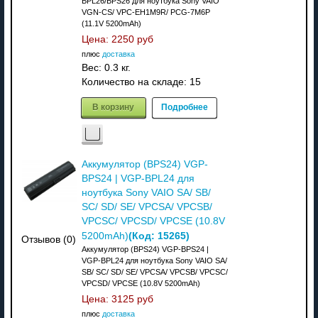
BPL26/BPS26 для ноутбука Sony VAIO
VGN-CS/ VPC-EH1M9R/ PCG-7M6P
(11.1V 5200mAh)
Цена:
2250 руб
плюс
доставка
Вес:
0.3 кг.
Количество на складе:
15
В корзину
Подробнее
Аккумулятор (BPS24) VGP-
BPS24 | VGP-BPL24 для
ноутбука Sony VAIO SA/ SB/
SC/ SD/ SE/ VPCSA/ VPCSB/
VPCSC/ VPCSD/ VPCSE (10.8V
(Код:
15265
)
5200mAh)
Отзывов (0)
Аккумулятор (BPS24) VGP-BPS24 |
VGP-BPL24 для ноутбука Sony VAIO SA/
SB/ SC/ SD/ SE/ VPCSA/ VPCSB/ VPCSC/
VPCSD/ VPCSE (10.8V 5200mAh)
Цена:
3125 руб
плюс
доставка