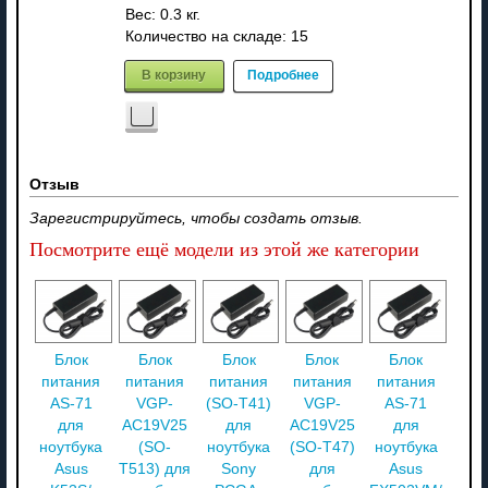
Вес:
0.3 кг.
Количество на складе:
15
В корзину
Подробнее
Отзыв
Зарегистрируйтесь, чтобы создать отзыв.
Посмотрите ещё модели из этой же категории
Блок
Блок
Блок
Блок
Блок
питания
питания
питания
питания
питания
AS-71
VGP-
(SO-T41)
VGP-
AS-71
для
AC19V25
для
AC19V25
для
ноутбука
(SO-
ноутбука
(SO-T47)
ноутбука
Asus
T513) для
Sony
для
Asus