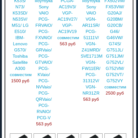
K53S/
ноутбука
PCGA-
ноутбука
FX502VM/
N73/
Sony
AC19V3/
Sony
FX53VW/
K53SD/
VAIO
VGP-
VAIO
G20AJ/
N53SV/
PCG-
AC19V27/
VGN-
G20BM/
M51/ LG
FRVAIO/
VGP-
AR11SR/
G20CB/
E510/
PCG-
AC19V19
PCG-
G46/
IBM-
FXVAIO/
совместимый
51111V/
G46VW/
Lenovo
PCG-
563 руб
VGN-
G74S/
G570/
GRVaio/
Z41MRD/
G751JL/
Toshiba
PCG-
SVE1713M1RW/
G751JM/
Satellite
GTVAIO/
VGN-
G752VL/
A300
PCG-
FW11ER/
G752VM/
совместимый
KVaio/
PCG-
G752VT/
1500 руб
PCG-
31312V/
G752VY
NVVaio/
VGN-
совместимый
PCG-
NR31ZR
2500 руб
QRVaio/
563 руб
PCG-
RVAIO/
PCG-V
563 руб