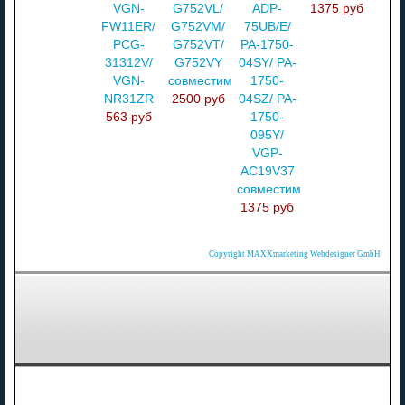
VGN-
G752VL/
ADP-
1375 руб
FW11ER/
G752VM/
75UB/E/
PCG-
G752VT/
PA-1750-
31312V/
G752VY
04SY/ PA-
VGN-
совместимый
1750-
NR31ZR
2500 руб
04SZ/ PA-
563 руб
1750-
095Y/
VGP-
AC19V37
совместимый
1375 руб
Copyright MAXXmarketing Webdesigner GmbH