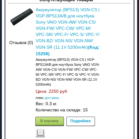
Аккумулятор (BPS13) VGN-CS |
VGP-BPS13A/B для ноутбука
Sony VAIO VGN-AW/ VGN-CS/
VGN-FW/ VPC-CW/ VPC-M/
VPC-SR/ VPC-F/ VPC-S/ VPC-Y/
VGN-BZ/ VGN-NS/ VGN-NW/
Отзывов (0)
(Код:
VGN-SR (11.1V 5200mAh)
15258
)
Аккумулятор (BPS13) VGN-CS | VGP-
BPS13A/B для ноутбука Sony VAIO VGN-
AW/ VGN-CS/ VGN-FW/ VPC-CW/ VPC-
M/ VPC-SR/ VPC-F/ VPC-S/ VPC-Y/ VGN-
BZ/ VGN-NS/ VGN-NW/ VGN-SR (11.1V
5200mAh)
Цена:
2250 руб
плюс
доставка
Вес:
0.3 кг.
Количество на складе:
15
В корзину
Подробнее