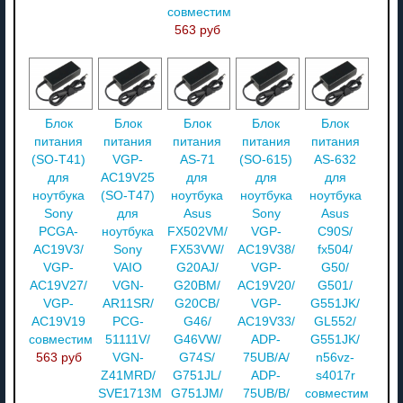
совместимый
563 руб
Блок
Блок
Блок
Блок
Блок
питания
питания
питания
питания
питания
(SO-T41)
VGP-
AS-71
(SO-615)
AS-632
для
AC19V25
для
для
для
ноутбука
(SO-T47)
ноутбука
ноутбука
ноутбука
Sony
для
Asus
Sony
Asus
PCGA-
ноутбука
FX502VM/
VGP-
C90S/
AC19V3/
Sony
FX53VW/
AC19V38/
fx504/
VGP-
VAIO
G20AJ/
VGP-
G50/
AC19V27/
VGN-
G20BM/
AC19V20/
G501/
VGP-
AR11SR/
G20CB/
VGP-
G551JK/
AC19V19
PCG-
G46/
AC19V33/
GL552/
совместимый
51111V/
G46VW/
ADP-
G551JK/
563 руб
VGN-
G74S/
75UB/A/
n56vz-
Z41MRD/
G751JL/
ADP-
s4017r
SVE1713M1RW/
G751JM/
75UB/B/
совместимый