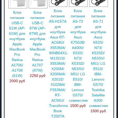
Блок
Блок
Блок
Блок
Блок
питания
питания
питания
питания
питания
AS-H157A
AS-73
AS-71
USB-C
USB-C
для
для
для
61W (AP-
87W (AP-
ноутбука
ноутбука
ноутбука
61W) для
87W) для
Asus RT-
Asus
Asus
ноутбука
ноутбука
AC68U/
K750JB/
K53S/
Apple
Apple
X553MA/
A4000/
N73/
MacBook
MacBook
90NB04X1-
K53S/
K53SD/
Pro
Pro
M13210/
N73/
N53SV/
Retina
Retina
X553MA/
K53SD/
M51/ LG
A1706/
A1707
X200M/
N53SV/
E510/
A1708
(87W)
X200MA/
M51/ LG
IBM-
(61W)
2250 руб
X201E/
E510/
Lenovo
2000 руб
X102BA/
IBM-
G570/
F553MA/
Lenovo
Toshiba
RT-
G570/
Satellite
AC56U/
совместимый
A300
Transformer
1500 руб
совместимый
Book
1500 руб
T200TA