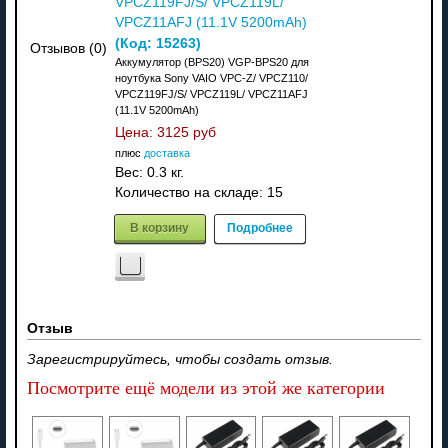
VPCZ119FJ/S/ VPCZ119L/
VPCZ11AFJ (11.1V 5200mAh)
(Код:
15263
)
Отзывов (0)
Аккумулятор (BPS20) VGP-BPS20 для
ноутбука Sony VAIO VPC-Z/ VPCZ110/
VPCZ119FJ/S/ VPCZ119L/ VPCZ11AFJ
(11.1V 5200mAh)
Цена:
3125 руб
плюс
доставка
Вес:
0.3 кг.
Количество на складе:
15
В корзину
Подробнее
Отзыв
Зарегистрируйтесь, чтобы создать отзыв.
Посмотрите ещё модели из этой же категории