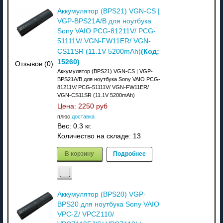
Аккумулятор (BPS21) VGN-CS |
VGP-BPS21A/B для ноутбука
Sony VAIO PCG-81211V/ PCG-
51111V/ VGN-FW11ER/ VGN-
(Код:
CS11SR (11.1V 5200mAh)
15260
)
Отзывов (0)
Аккумулятор (BPS21) VGN-CS | VGP-
BPS21A/B для ноутбука Sony VAIO PCG-
81211V/ PCG-51111V/ VGN-FW11ER/
VGN-CS11SR (11.1V 5200mAh)
Цена:
2250 руб
плюс
доставка
Вес:
0.3 кг.
Количество на складе:
13
В корзину
Подробнее
Аккумулятор (BPS20) VGP-
BPS20 для ноутбука Sony VAIO
VPC-Z/ VPCZ110/