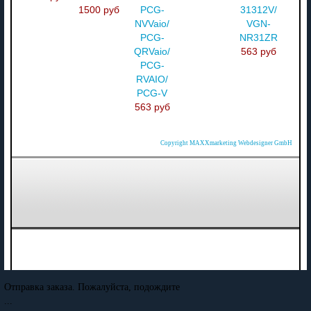
1500 руб
PCG-
31312V/
NVVaio/
VGN-
PCG-
NR31ZR
QRVaio/
563 руб
PCG-
RVAIO/
PCG-V
563 руб
Copyright MAXXmarketing Webdesigner GmbH
Отправка заказа. Пожалуйста, подождите
...