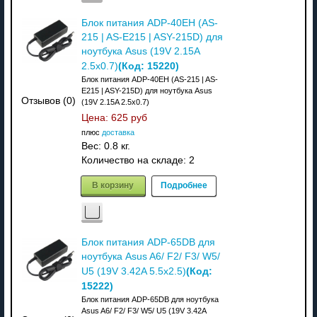
Блок питания ADP-40EH (AS-
215 | AS-E215 | ASY-215D) для
ноутбука Asus (19V 2.15A
(Код:
15220
)
2.5x0.7)
Блок питания ADP-40EH (AS-215 | AS-
E215 | ASY-215D) для ноутбука Asus
Отзывов (0)
(19V 2.15A 2.5x0.7)
Цена:
625 руб
плюс
доставка
Вес:
0.8 кг.
Количество на складе:
2
В корзину
Подробнее
Блок питания ADP-65DB для
ноутбука Asus A6/ F2/ F3/ W5/
(Код:
U5 (19V 3.42A 5.5x2.5)
15222
)
Блок питания ADP-65DB для ноутбука
Asus A6/ F2/ F3/ W5/ U5 (19V 3.42A