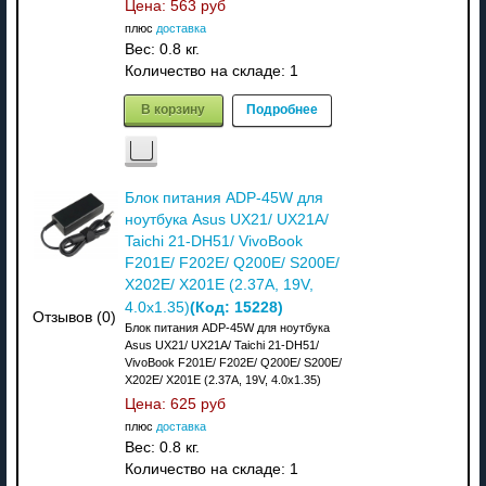
Цена:
563 руб
плюс
доставка
Вес:
0.8 кг.
Количество на складе:
1
В корзину
Подробнее
Блок питания ADP-45W для
ноутбука Asus UX21/ UX21A/
Taichi 21-DH51/ VivoBook
F201E/ F202E/ Q200E/ S200E/
X202E/ X201E (2.37A, 19V,
(Код:
15228
)
4.0х1.35)
Отзывов (0)
Блок питания ADP-45W для ноутбука
Asus UX21/ UX21A/ Taichi 21-DH51/
VivoBook F201E/ F202E/ Q200E/ S200E/
X202E/ X201E (2.37A, 19V, 4.0х1.35)
Цена:
625 руб
плюс
доставка
Вес:
0.8 кг.
Количество на складе:
1