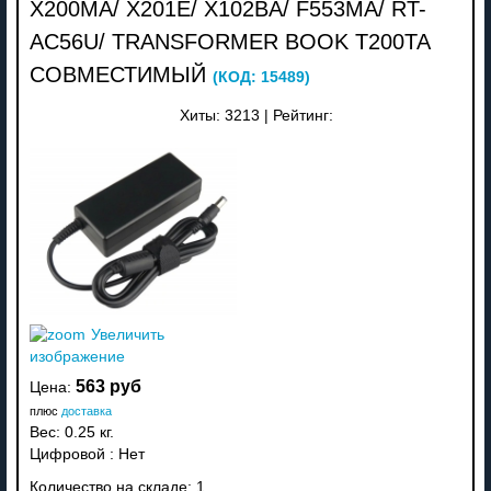
X200MA/ X201E/ X102BA/ F553MA/ RT-
AC56U/ TRANSFORMER BOOK T200TA
СОВМЕСТИМЫЙ
(КОД:
15489
)
Хиты:
3213
|
Рейтинг:
Увеличить
изображение
563 руб
Цена:
плюс
доставка
Вес:
0.25 кг.
Цифровой
:
Нет
Количество на складе:
1