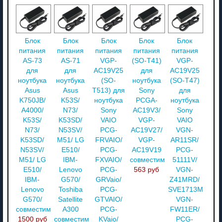
Блок
Блок
Блок
Блок
Блок
питания
питания
питания
питания
питания
AS-73
AS-71
VGP-
(SO-T41)
VGP-
для
для
AC19V25
для
AC19V25
ноутбука
ноутбука
(SO-
ноутбука
(SO-T47)
Asus
Asus
T513) для
Sony
для
K750JB/
K53S/
ноутбука
PCGA-
ноутбука
A4000/
N73/
Sony
AC19V3/
Sony
K53S/
K53SD/
VAIO
VGP-
VAIO
N73/
N53SV/
PCG-
AC19V27/
VGN-
K53SD/
M51/ LG
FRVAIO/
VGP-
AR11SR/
N53SV/
E510/
PCG-
AC19V19
PCG-
M51/ LG
IBM-
FXVAIO/
совместимый
51111V/
E510/
Lenovo
PCG-
563 руб
VGN-
IBM-
G570/
GRVaio/
Z41MRD/
Lenovo
Toshiba
PCG-
SVE1713M1RW/
G570/
Satellite
GTVAIO/
VGN-
совместимый
A300
PCG-
FW11ER/
1500 руб
совместимый
KVaio/
PCG-