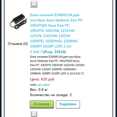
Блок питания EXA081XA для
ноутбука Asus Netbook Eee PC
1001PQD/ Asus Eee PC
1001PX/ 1001HA/ 1101HA/
1201N/ 1201HA/ 1202H/
1005PE/ 1005HAG/ 1008HA/
Отзывов (0)
1008P/ 1018P (19V 2.1A
(Код:
15219
)
2.5x0.7)
Блок питания EXA081XA для ноутбука
Asus Netbook Eee PC 1001PQD/ Asus
Eee PC 1001PX/ 1001HA/ 1101HA/ 1201N/
1201HA/ 1202H/ 1005PE/ 1005HAG/
1008HA/ 1008P/ 1018P (19V 2.1A 2.5x0.7)
Цена:
625 руб
плюс
доставка
Вес:
0.8 кг.
Количество на складе:
2
В корзину
Подробнее