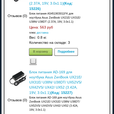
(Код:
(2.37A, 19V, 3.0х1.1)
15226
)
Блок питания AS451903011FK для
Отзывов (0)
ноутбука Asus ZenBook UX21E/ UX31E/
U38N/ U38DT (2.37A, 19V, 3.0х1.1)
Цена:
563 руб
плюс
доставка
Вес:
0.8 кг.
Количество на складе:
3
В корзину
Подробнее
Блок питания AD-169 для
ноутбука Asus ZenBook UX21E/
UX31E/ U38N/ U38DT/ UX52VS/
UX42VS/ UX42/ UX52 (3.42A,
(Код:
15227
)
19V, 3.0х1.1)
Блок питания AD-169 для ноутбука Asus
Отзывов (0)
ZenBook UX21E/ UX31E/ U38N/ U38DT/
UX52VS/ UX42VS/ UX42/ UX52 (3.42A,
19V, 3.0х1.1)