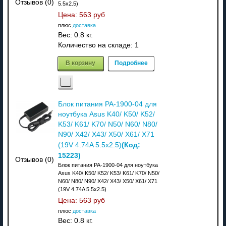
Отзывов (0)
5.5x2.5)
Цена:
563 руб
плюс
доставка
Вес:
0.8 кг.
Количество на складе:
1
В корзину
Подробнее
Блок питания PA-1900-04 для
ноутбука Asus K40/ K50/ K52/
K53/ K61/ K70/ N50/ N60/ N80/
N90/ X42/ X43/ X50/ X61/ X71
(Код:
(19V 4.74A 5.5x2.5)
15223
)
Отзывов (0)
Блок питания PA-1900-04 для ноутбука
Asus K40/ K50/ K52/ K53/ K61/ K70/ N50/
N60/ N80/ N90/ X42/ X43/ X50/ X61/ X71
(19V 4.74A 5.5x2.5)
Цена:
563 руб
плюс
доставка
Вес:
0.8 кг.