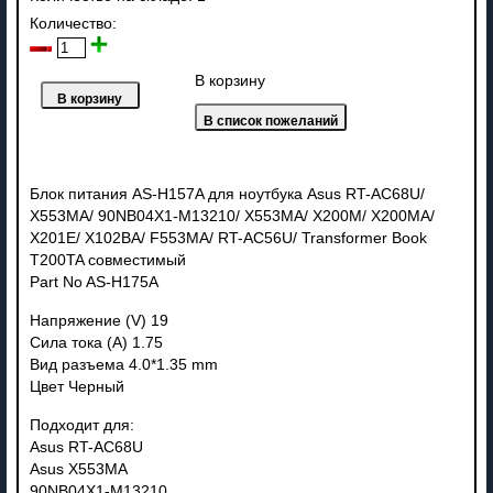
Количество:
В корзину
Блок питания AS-H157A для ноутбука Asus RT-AC68U/
X553MA/ 90NB04X1-M13210/ X553MA/ X200M/ X200MA/
X201E/ X102BA/ F553MA/ RT-AC56U/ Transformer Book
T200TA совместимый
Part No AS-H175A
Напряжение (V) 19
Сила тока (A) 1.75
Вид разъема 4.0*1.35 mm
Цвет Черный
Подходит для:
Asus RT-AC68U
Asus X553MA
90NB04X1-M13210