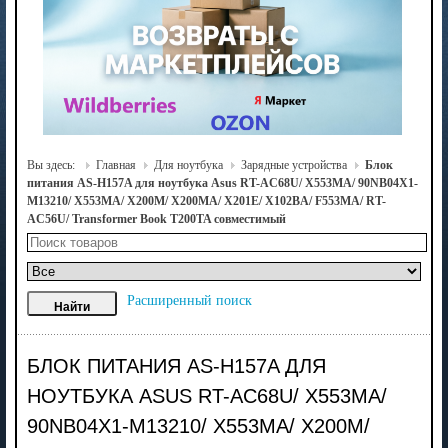
Вы здесь:
Главная
Для ноутбука
Зарядные устройства
Блок
питания AS-H157A для ноутбука Asus RT-AC68U/ X553MA/ 90NB04X1-
M13210/ X553MA/ X200M/ X200MA/ X201E/ X102BA/ F553MA/ RT-
AC56U/ Transformer Book T200TA совместимый
Расширенный поиск
БЛОК ПИТАНИЯ AS-H157A ДЛЯ
НОУТБУКА ASUS RT-AC68U/ X553MA/
90NB04X1-M13210/ X553MA/ X200M/