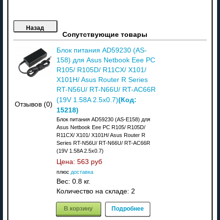
Сопутствующие товары
Блок питания AD59230 (AS-
158) для Asus Netbook Eee PC
R105/ R105D/ R11CX/ X101/
X101H/ Asus Router R Series
RT-N56U/ RT-N66U/ RT-AC66R
(Код:
(19V 1.58A 2.5x0.7)
Отзывов (0)
15218
)
Блок питания AD59230 (AS-E158) для
Asus Netbook Eee PC R105/ R105D/
R11CX/ X101/ X101H/ Asus Router R
Series RT-N56U/ RT-N66U/ RT-AC66R
(19V 1.58A 2.5x0.7)
Цена:
563 руб
плюс
доставка
Вес:
0.8 кг.
Количество на складе:
2
В корзину
Подробнее