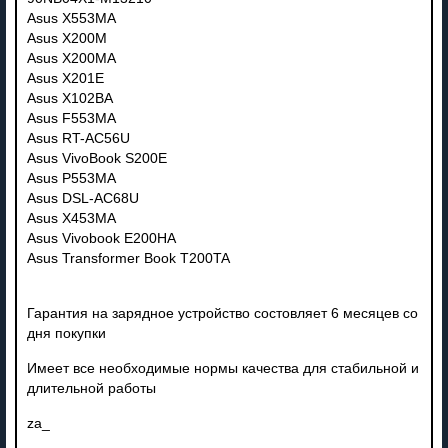
Asus X553MA
Asus X200M
Asus X200MA
Asus X201E
Asus X102BA
Asus F553MA
Asus RT-AC56U
Asus VivoBook S200E
Asus P553MA
Asus DSL-AC68U
Asus X453MA
Asus Vivobook E200HA
Asus Transformer Book T200TA
Гарантия на зарядное устройство состовляет 6 месяцев со
дня покупки
Имеет все необходимые нормы качества для стабильной и
длительной работы
za_