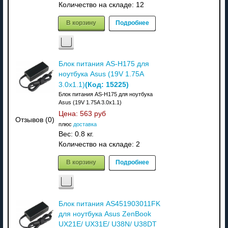
Количество на складе:
12
В корзину
Подробнее
Блок питания AS-H175 для
ноутбука Asus (19V 1.75A
(Код:
15225
)
3.0x1.1)
Блок питания AS-H175 для ноутбука
Asus (19V 1.75A 3.0x1.1)
Цена:
563 руб
Отзывов (0)
плюс
доставка
Вес:
0.8 кг.
Количество на складе:
2
В корзину
Подробнее
Блок питания AS451903011FK
для ноутбука Asus ZenBook
UX21E/ UX31E/ U38N/ U38DT