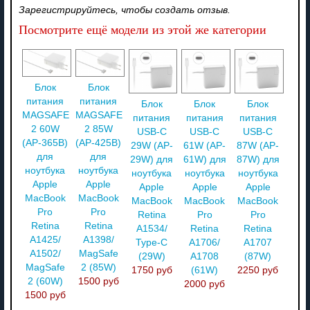
Зарегистрируйтесь, чтобы создать отзыв.
Посмотрите ещё модели из этой же категории
Блок
Блок
питания
питания
Блок
Блок
Блок
MAGSAFE
MAGSAFE
питания
питания
питания
2 60W
2 85W
USB-C
USB-C
USB-C
(AP-365B)
(AP-425B)
29W (AP-
61W (AP-
87W (AP-
для
для
29W) для
61W) для
87W) для
ноутбука
ноутбука
ноутбука
ноутбука
ноутбука
Apple
Apple
Apple
Apple
Apple
MacBook
MacBook
MacBook
MacBook
MacBook
Pro
Pro
Retina
Pro
Pro
Retina
Retina
A1534/
Retina
Retina
A1425/
A1398/
Type-C
A1706/
A1707
A1502/
MagSafe
(29W)
A1708
(87W)
MagSafe
2 (85W)
1750 руб
(61W)
2250 руб
2 (60W)
1500 руб
2000 руб
1500 руб