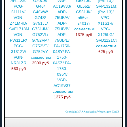
AR11SR/
G20CB/
VGP-
G551JK/
(Pro 13)/
PCG-
G46/
AC19V33/
GL552/
SVP1321M2RS
51111V/
G46VW/
ADP-
G551JK/
(Pro 13)/
VGN-
G74S/
75UB/A/
n56vz-
VPC-
Z41MRD/
G751JL/
ADP-
s4017r
X11S1R/
SVE1713M1RW/
G751JM/
75UB/B/
совместимый
VPC-
VGN-
G752VL/
ADP-
1375 руб
X125LG/
FW11ER/
G752VM/
75UB/E/
SVD1121C5EB
PCG-
G752VT/
PA-1750-
совместимый
31312V/
G752VY
04SY/ PA-
625 руб
VGN-
совместимый
1750-
NR31ZR
2500 руб
04SZ/ PA-
563 руб
1750-
095Y/
VGP-
AC19V37
совместимый
1375 руб
Copyright MAXXmarketing Webdesigner GmbH