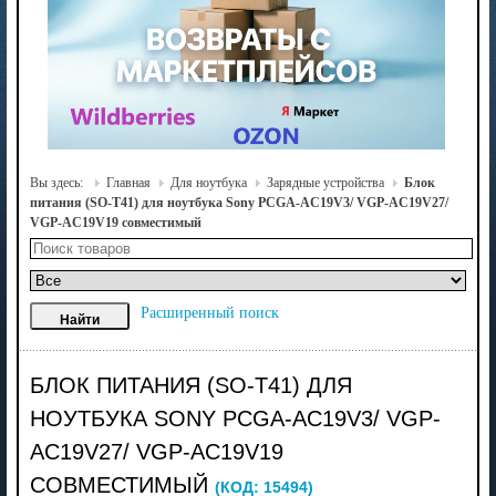
Вы здесь:
Главная
Для ноутбука
Зарядные устройства
Блок
питания (SO-T41) для ноутбука Sony PCGA-AC19V3/ VGP-AC19V27/
VGP-AC19V19 совместимый
Расширенный поиск
БЛОК ПИТАНИЯ (SO-T41) ДЛЯ
НОУТБУКА SONY PCGA-AC19V3/ VGP-
AC19V27/ VGP-AC19V19
СОВМЕСТИМЫЙ
(КОД:
15494
)