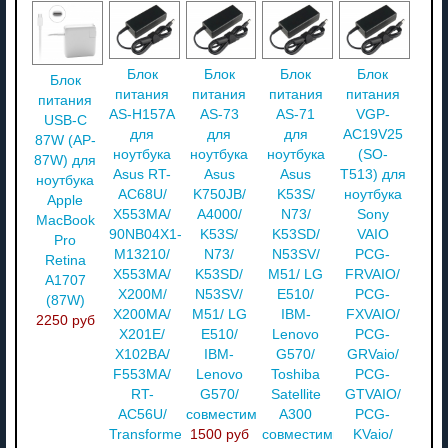
Блок
Блок
Блок
Блок
Блок
питания
питания
питания
питания
питания
AS-H157A
AS-73
AS-71
VGP-
USB-C
для
для
для
AC19V25
87W (AP-
ноутбука
ноутбука
ноутбука
(SO-
87W) для
Asus RT-
Asus
Asus
T513) для
ноутбука
AC68U/
K750JB/
K53S/
ноутбука
Apple
X553MA/
A4000/
N73/
Sony
MacBook
90NB04X1-
K53S/
K53SD/
VAIO
Pro
M13210/
N73/
N53SV/
PCG-
Retina
X553MA/
K53SD/
M51/ LG
FRVAIO/
A1707
X200M/
N53SV/
E510/
PCG-
(87W)
X200MA/
M51/ LG
IBM-
FXVAIO/
2250 руб
X201E/
E510/
Lenovo
PCG-
X102BA/
IBM-
G570/
GRVaio/
F553MA/
Lenovo
Toshiba
PCG-
RT-
G570/
Satellite
GTVAIO/
AC56U/
совместимый
A300
PCG-
Transformer
1500 руб
совместимый
KVaio/