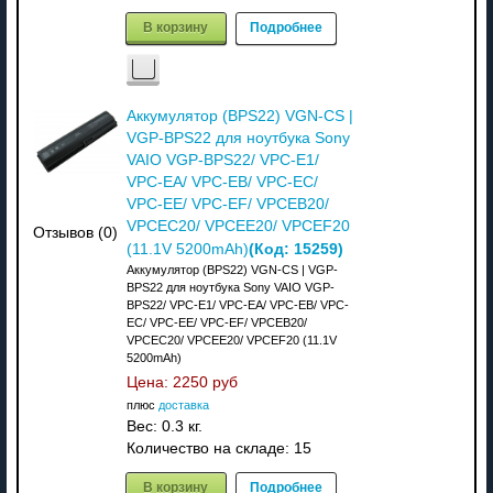
В корзину
Подробнее
Аккумулятор (BPS22) VGN-CS |
VGP-BPS22 для ноутбука Sony
VAIO VGP-BPS22/ VPC-E1/
VPC-EA/ VPC-EB/ VPC-EC/
VPC-EE/ VPC-EF/ VPCEB20/
VPCEC20/ VPCEE20/ VPCEF20
Отзывов (0)
(Код:
15259
)
(11.1V 5200mAh)
Аккумулятор (BPS22) VGN-CS | VGP-
BPS22 для ноутбука Sony VAIO VGP-
BPS22/ VPC-E1/ VPC-EA/ VPC-EB/ VPC-
EC/ VPC-EE/ VPC-EF/ VPCEB20/
VPCEC20/ VPCEE20/ VPCEF20 (11.1V
5200mAh)
Цена:
2250 руб
плюс
доставка
Вес:
0.3 кг.
Количество на складе:
15
В корзину
Подробнее