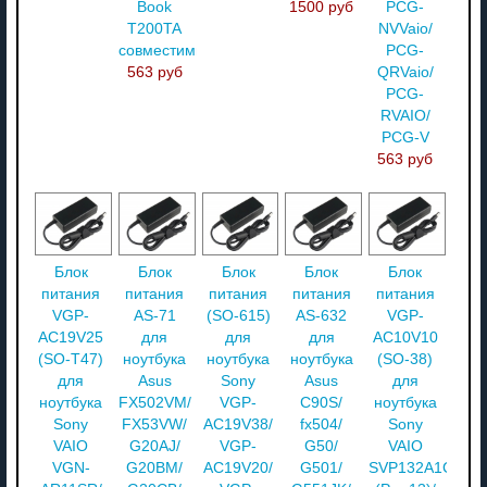
Book
1500 руб
PCG-
T200TA
NVVaio/
совместимый
PCG-
563 руб
QRVaio/
PCG-
RVAIO/
PCG-V
563 руб
Блок
Блок
Блок
Блок
Блок
питания
питания
питания
питания
питания
VGP-
AS-71
(SO-615)
AS-632
VGP-
AC19V25
для
для
для
AC10V10
(SO-T47)
ноутбука
ноутбука
ноутбука
(SO-38)
для
Asus
Sony
Asus
для
ноутбука
FX502VM/
VGP-
C90S/
ноутбука
Sony
FX53VW/
AC19V38/
fx504/
Sony
VAIO
G20AJ/
VGP-
G50/
VAIO
VGN-
G20BM/
AC19V20/
G501/
SVP132A1CV