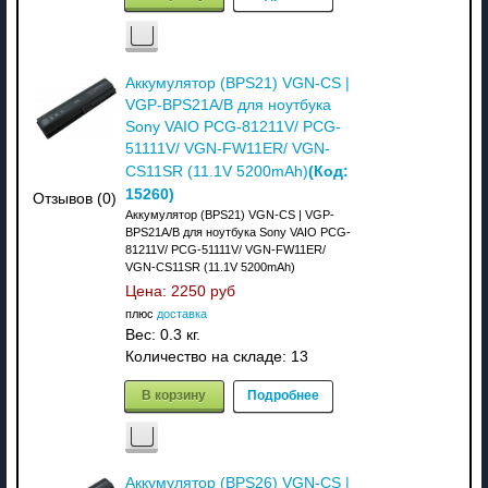
Аккумулятор (BPS21) VGN-CS |
VGP-BPS21A/B для ноутбука
Sony VAIO PCG-81211V/ PCG-
51111V/ VGN-FW11ER/ VGN-
(Код:
CS11SR (11.1V 5200mAh)
15260
)
Отзывов (0)
Аккумулятор (BPS21) VGN-CS | VGP-
BPS21A/B для ноутбука Sony VAIO PCG-
81211V/ PCG-51111V/ VGN-FW11ER/
VGN-CS11SR (11.1V 5200mAh)
Цена:
2250 руб
плюс
доставка
Вес:
0.3 кг.
Количество на складе:
13
В корзину
Подробнее
Аккумулятор (BPS26) VGN-CS |