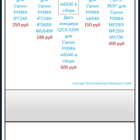
Canon
Canon
Canon
9597 для
PIXMA
PIXMA
PIXMA
Canon
Диск
iP7240
iP7240/
ix6540
PIXMA
энкодера
250 руб
iP3600/
150 руб
MP240/
QC3-5269
MG5400
MP250/
для
188 руб
MX700
Canon
300 руб
PIXMA
ix6540 в
сборе
500 руб
Copyright MAXXmarketing Webdesigner GmbH