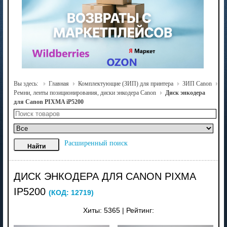
Вы здесь:
Главная
Комплектующие (ЗИП) для принтера
ЗИП Canon
Ремни, ленты позиционирования, диски энкодера Canon
Диск энкодера
для Canon PIXMA iP5200
Расширенный поиск
ДИСК ЭНКОДЕРА ДЛЯ CANON PIXMA
IP5200
(КОД:
12719
)
Хиты:
5365
|
Рейтинг: