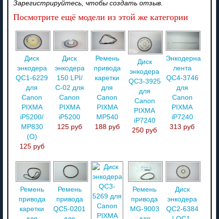
Зарегистрируйтесь, чтобы создать отзыв.
Посмотрите ещё модели из этой же категории
Диск
Диск
Ремень
Энкодерная
Диск
энкодера
энкодера
привода
лента
энкодера
QC1-6229
150 LPI/
каретки
QC4-3746
QC3-3925
для
C-02 для
для
для
для
Canon
Canon
Canon
Canon
Canon
PIXMA
PIXMA
PIXMA
PIXMA
PIXMA
iP5200/
iP5200
MP540
iP7240
iP7240
MP830
125 руб
188 руб
313 руб
250 руб
(О)
125 руб
Ремень
Ремень
Ремень
Диск
привода
привода
привода
энкодера
каретки
QC5-0201
MG-9003
QC2-6384
для
для
для
| QC1-