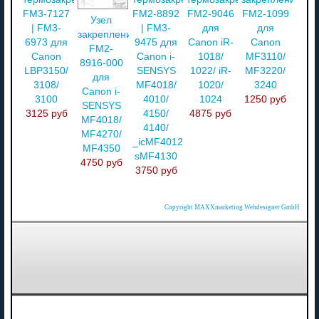
FM3-7127
FM2-8892
FM2-9046
FM2-1099
Узел
| FM3-
| FM3-
для
для
закрепления
6973 для
9475 для
Canon iR-
Canon
FM2-
Canon
Canon i-
1018/
MF3110/
8916-000
LBP3150/
SENSYS
1022/ iR-
MF3220/
для
3108/
MF4018/
1020/
3240
Canon i-
3100
4010/
1024
1250 руб
SENSYS
3125 руб
4150/
4875 руб
MF4018/
4140/
MF4270/
_icMF4012/
MF4350
sMF4130
4750 руб
3750 руб
Copyright MAXXmarketing Webdesigner GmbH