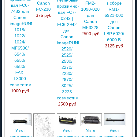
Резиновый
Canon
FM2-
в сборе
вал FC6-
прижимной
FC-230
1098-020
RM1-
7482 для
вал FC7-
375 руб
для
6921-000
Canon
0242 |
Canon
для
imageRUNNER
FC6-2942
MF3228
Canon
1018/
для
2500 руб
LBP 6020/
1022/
Canon
6000 В
1024/
imageRUNNER
3125 руб
MF6530/
2520/
6540/
2525/
6550/
2530/
6580/
2270/
FAX-
2230/
L3000
2870/
совместимый
3025/
1000 руб
3225
совместимый
2500 руб
Узел
Узел
Узел
Узел
термозакрепления
термозакрепления
термозакрепления
закрепления