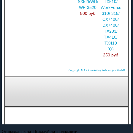
SX525WD/
TX510/
WF-3520
WorkForce
500 руб
310/ 315/
CX7400/
DX7400/
TX203/
TX410/
TX419
(О)
250 руб
Copyright MAXXmarketing Webdesigner GmbH
Отправка заказа. Пожалуйста, подождите