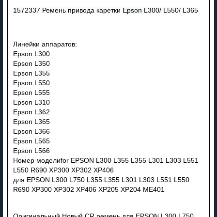
1572337 Ремень привода каретки Epson L300/ L550/ L365
Линейки аппаратов:
Epson L300
Epson L350
Epson L355
Epson L550
Epson L555
Epson L310
Epson L362
Epson L365
Epson L366
Epson L565
Epson L566
Номер моделиfor EPSON L300 L355 L355 L301 L303 L551
L550 R690 XP300 XP302 XP406
для EPSON L300 L750 L355 L355 L301 L303 L551 L550
R690 XP300 XP302 XP406 XP205 XP204 ME401
Оригинальный Новый CR ремень для EPSON L300 L750