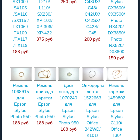
SX100 /
L210/
250 руб
C43UX/
Stylus
SX105
L110/
C48/
CX3600/
/SX110
SX230/
C42UX/
CX3500/
/SX115 /
XP-102/
C42SX/
Photo
TX106 /
XP-306/
C42S/
RX420/
TX109
XP-422
C45
DX3850/
/TX117
375 руб
200 руб
Photo
/TX119
RX520/
188 руб
DX3800
150 руб
Ремень
Ремень
Диск
Энкодерная
Ремень
1068915
привода
энкодера
лента
каретки
для
каретки
1070240
1522663
1459802
Epson
Epson
для
для
для
Stylus
Stylus
Epson
Epson
Epson
Photo 950
Photo 950
Stylus
Stylus
Stylus
188 руб
188 руб
Photo 950
Office
C110/
188 руб
B42WD/
Office
K101/
T30/