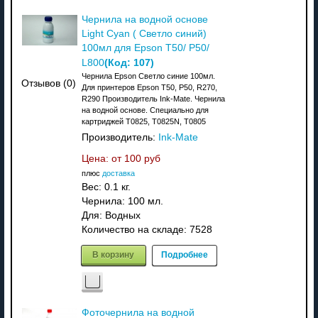
Чернила на водной основе
Light Cyan ( Светло синий)
100мл для Epson T50/ P50/
(Код:
107
)
L800
Чернила Epson Светло синие 100мл.
Отзывов (0)
Для принтеров Epson T50, P50, R270,
R290 Производитель Ink-Mate. Чернила
на водной основе. Специально для
картриджей T0825, T0825N, T0805
Производитель:
Ink-Mate
Цена: от
100 руб
плюс
доставка
Вес:
0.1 кг.
Чернила: 100 мл.
Для: Водных
Количество на складе:
7528
В корзину
Подробнее
Фоточернила на водной