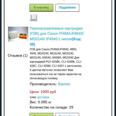
В корзину
Подробнее
Перезаправляемые картриджи
(ПЗК) для Canon PIXMA iP4840/
(Код:
MG5140/ iP4940 с чипом
38
)
ПЗК для Canon PIXMA IP4840, 4850,
4940, MG8140, MG6140, MG5240,
Отзывов (1)
MG5140, iX6540, MX884, MG5340 Для
картриджей PGI-425Bk, CLI-426Bk, CLI-
426C, CLI-426M, CLI-426Y с авточипом.
5 цветов Авточип позволяет Вам
пользоваться пзк не теряя гарантии на
печатающую головку.
Производитель:
Xiamen
Цена:
1000 руб
плюс
доставка
Вес:
0.085 кг.
Количество на складе:
29