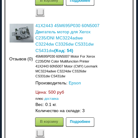
В корзину
Подробнее
41X2443 45M695P030 60N5007
Двигатель мотор для Xerox
C235/DNI MC3224adwe
C3224dw C3326dw CS331dw
(Код:
54
)
CS431dw
45M695P030 60N5007 Motor For Xerox
Отзывов (0)
C235/DNI Color Multifunction Printer
41X2443 60N5007 Motor (CMY) Lexmark
MC3224adwe C3224dw C3326dw
CS331dw CS431dw
Производитель:
Epson
Цена:
500 руб
плюс
доставка
Вес:
0.1 кг.
Количество на складе:
3
В корзину
Подробнее