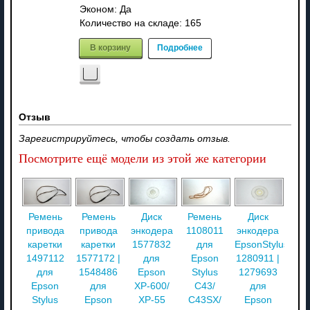
Эконом: Да
Количество на складе:
165
В корзину
Подробнее
Отзыв
Зарегистрируйтесь, чтобы создать отзыв.
Посмотрите ещё модели из этой же категории
Ремень
Ремень
Диск
Ремень
Диск
привода
привода
энкодера
1108011
энкодера
каретки
каретки
1577832
для
EpsonStylus
1497112
1577172 |
для
Epson
1280911 |
для
1548486
Epson
Stylus
1279693
Epson
для
XP-600/
C43/
для
Stylus
Epson
XP-55
C43SX/
Epson