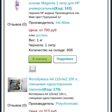
основе Magenta 1 литр для HP
(Код:
163
)
универсальные
Чернила HP водные Производитель Ink-
Mate Цвет Пурпурный 1л
Производитель:
Ink-Mate
Отзывов (0)
Цена: от
700 руб
плюс
доставка
Вес:
1 кг.
Чернила: 1 литр
Количество на складе:
808
В корзину
Подробнее
Фотобумага A4 115г/м2 100 л.,
глянцевая односторонняя
(Код:
170
)
(эконом)
Фотобумага A4 115г/м2 100 л.,
глянцевая односторонняя (эконом)
Производитель:
Polychromatic
Отзывов (0)
Цена: от
313 руб