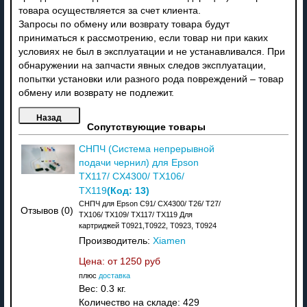
товара осуществляется за счет клиента.
Запросы по обмену или возврату товара будут
приниматься к рассмотрению, если товар ни при каких
условиях не был в эксплуатации и не устанавливался. При
обнаружении на запчасти явных следов эксплуатации,
попытки установки или разного рода повреждений – товар
обмену или возврату не подлежит.
Сопутствующие товары
СНПЧ (Система непрерывной
подачи чернил) для Epson
TX117/ CX4300/ TX106/
(Код:
13
)
TX119
СНПЧ для Epson C91/ CX4300/ T26/ T27/
Отзывов (0)
TX106/ TX109/ TX117/ TX119 Для
картриджей T0921,T0922, T0923, T0924
Производитель:
Xiamen
Цена: от
1250 руб
плюс
доставка
Вес:
0.3 кг.
Количество на складе:
429