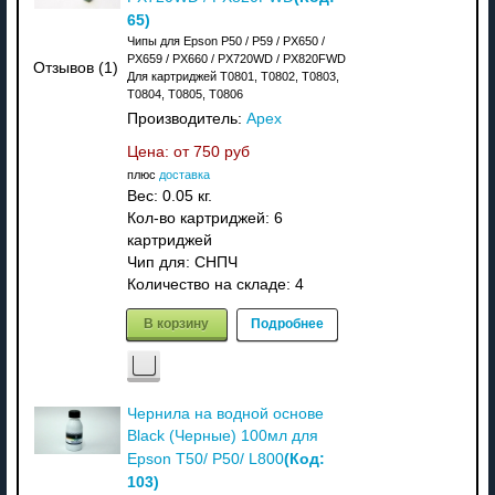
65
)
Чипы для Epson P50 / P59 / PX650 /
PX659 / PX660 / PX720WD / PX820FWD
Отзывов (1)
Для картриджей T0801, T0802, T0803,
T0804, T0805, T0806
Производитель:
Apex
Цена: от
750 руб
плюс
доставка
Вес:
0.05 кг.
Кол-во картриджей: 6
картриджей
Чип для: СНПЧ
Количество на складе:
4
В корзину
Подробнее
Чернила на водной основе
Black (Черные) 100мл для
(Код:
Epson T50/ P50/ L800
103
)