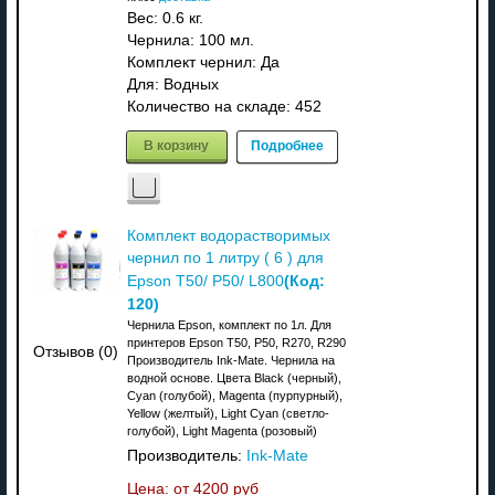
Вес:
0.6 кг.
Чернила: 100 мл.
Комплект чернил: Да
Для: Водных
Количество на складе:
452
В корзину
Подробнее
Комплект водорастворимых
чернил по 1 литру ( 6 ) для
(Код:
Epson T50/ P50/ L800
120
)
Чернила Epson, комплект по 1л. Для
принтеров Epson T50, P50, R270, R290
Отзывов (0)
Производитель Ink-Mate. Чернила на
водной основе. Цвета Black (черный),
Cyan (голубой), Magenta (пурпурный),
Yellow (желтый), Light Cyan (светло-
голубой), Light Magenta (розовый)
Производитель:
Ink-Mate
Цена: от
4200 руб