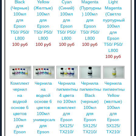
Black
Yellow
Cyan
Magenta
Light
(Черные)
(Желтые)
(Синий)
(Пурпурные
Magenta
100мл
100мл
100мл
) 100мл
(Светло
для
для
для
для
пурпурный)
Epson
Epson
Epson
Epson
100мл
T50/ P50/
T50/ P50/
T50/ P50/
T50/ P50/
для
L800
L800
L800
L800
Epson
100 руб
100 руб
100 руб
100 руб
T50/ P50/
L800
100 руб
Комплект
Чернила
Чернила
Чернила
Чернила
чернил
на
пигментные
пигментные
пигментные
на
водной
4 цвета
Black
Yellow
водной
основе 6
по 100мл
(черные)
(желтые)
основе 6
цветов
комплект
100мл
100мл
цветов
100мл
для
для
для
100мл
универсальные
Epson
Epson
Epson
для
для
SX125/
SX125/
SX125/
Epson
Epson
TX210/
TX210/
TX210/