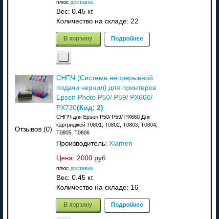
плюс
доставка
Вес:
0.45 кг.
Количество на складе:
22
В корзину
Подробнее
СНПЧ (Система непрерывной
подачи чернил) для принтеров
Epson Photo P50/ P59/ PX660/
(Код:
2
)
PX730
СНПЧ для Epson P50/ P59/ PX660 Для
картриджей T0801, T0802, T0803, T0804,
Отзывов (0)
T0805, T0806
Производитель:
Xiamen
Цена:
2000 руб
плюс
доставка
Вес:
0.45 кг.
Количество на складе:
16
В корзину
Подробнее