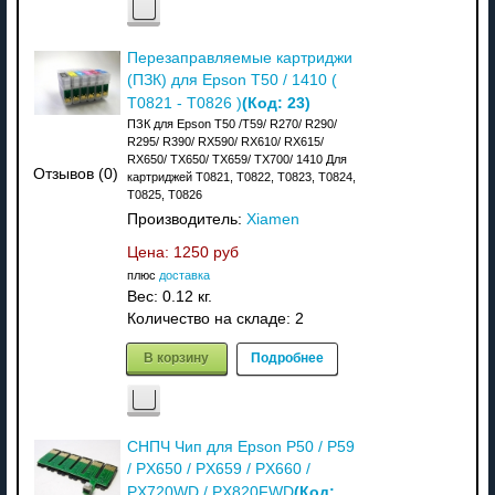
Перезаправляемые картриджи
(ПЗК) для Epson T50 / 1410 (
(Код:
23
)
T0821 - T0826 )
ПЗК для Epson T50 /T59/ R270/ R290/
R295/ R390/ RX590/ RX610/ RX615/
RX650/ TX650/ TX659/ TX700/ 1410 Для
Отзывов (0)
картриджей T0821, T0822, T0823, T0824,
T0825, T0826
Производитель:
Xiamen
Цена:
1250 руб
плюс
доставка
Вес:
0.12 кг.
Количество на складе:
2
В корзину
Подробнее
СНПЧ Чип для Epson P50 / P59
/ PX650 / PX659 / PX660 /
(Код:
PX720WD / PX820FWD