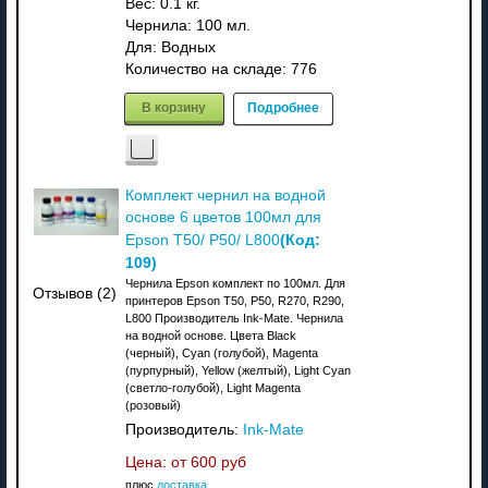
Вес:
0.1 кг.
Чернила: 100 мл.
Для: Водных
Количество на складе:
776
В корзину
Подробнее
Комплект чернил на водной
основе 6 цветов 100мл для
(Код:
Epson T50/ P50/ L800
109
)
Чернила Epson комплект по 100мл. Для
Отзывов (2)
принтеров Epson T50, P50, R270, R290,
L800 Производитель Ink-Mate. Чернила
на водной основе. Цвета Black
(черный), Cyan (голубой), Magenta
(пурпурный), Yellow (желтый), Light Cyan
(светло-голубой), Light Magenta
(розовый)
Производитель:
Ink-Mate
Цена: от
600 руб
плюс
доставка