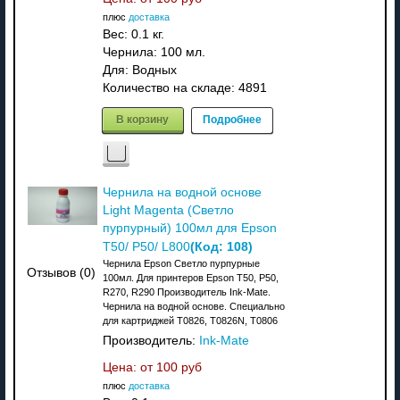
плюс
доставка
Вес:
0.1 кг.
Чернила: 100 мл.
Для: Водных
Количество на складе:
4891
В корзину
Подробнее
Чернила на водной основе
Light Magenta (Светло
пурпурный) 100мл для Epson
(Код:
108
)
T50/ P50/ L800
Чернила Epson Светло пурпурные
Отзывов (0)
100мл. Для принтеров Epson T50, P50,
R270, R290 Производитель Ink-Mate.
Чернила на водной основе. Специально
для картриджей T0826, T0826N, T0806
Производитель:
Ink-Mate
Цена: от
100 руб
плюс
доставка