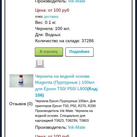
Производитель:
Ink-Mate
Цена: от
100 руб
плюс
доставка
Вес:
0.1 кг.
Чернила: 100 мл.
Для: Водных
Количество на складе:
37286
В корзину
Подробнее
Чернила на водной основе
Magenta (Пурпурные ) 100мл
(Код:
для Epson T50/ P50/ L800
106
)
Чернила Epson Пурпурные 100мл. Для
Отзывов (0)
принтеров Epson T50, P50, R270, R290
Производитель Ink-Mate. Чернила на
водной основе. Специально для
картриджей T0823, T0823N, T0803
Производитель:
Ink-Mate
Цена: от
100 руб