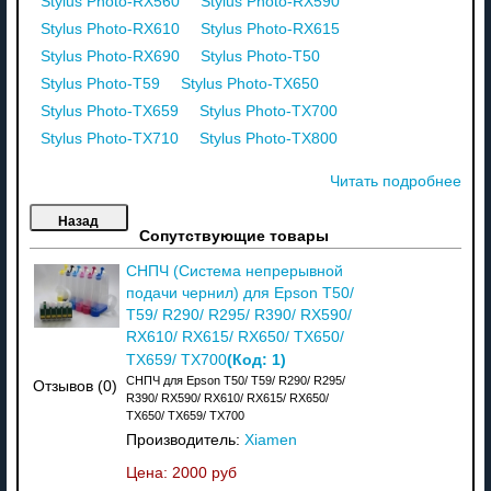
Stylus Photo-RX560
Stylus Photo-RX590
Stylus Photo-RX610
Stylus Photo-RX615
Stylus Photo-RX690
Stylus Photo-T50
Stylus Photo-T59
Stylus Photo-TX650
Stylus Photo-TX659
Stylus Photo-TX700
Stylus Photo-TX710
Stylus Photo-TX800
Читать подробнее
Сопутствующие товары
СНПЧ (Система непрерывной
подачи чернил) для Epson T50/
T59/ R290/ R295/ R390/ RX590/
RX610/ RX615/ RX650/ TX650/
(Код:
1
)
TX659/ TX700
СНПЧ для Epson T50/ T59/ R290/ R295/
Отзывов (0)
R390/ RX590/ RX610/ RX615/ RX650/
TX650/ TX659/ TX700
Производитель:
Xiamen
Цена:
2000 руб