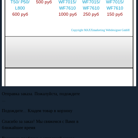
T50/ P50/
500 руб
WF7015/
WF7015/
WF7015/
L800
WF7610
WF7610
WF7610
600 руб
1000 руб
250 руб
150 руб
Copyright MAXXmarketing Webdesigner GmbH
Отправка заказа. Пожалуйста, подождите
...
Подождите... Кладем товар в корзину
Спасибо за заказ! Мы свяжемся с Вами в
ближайшее время