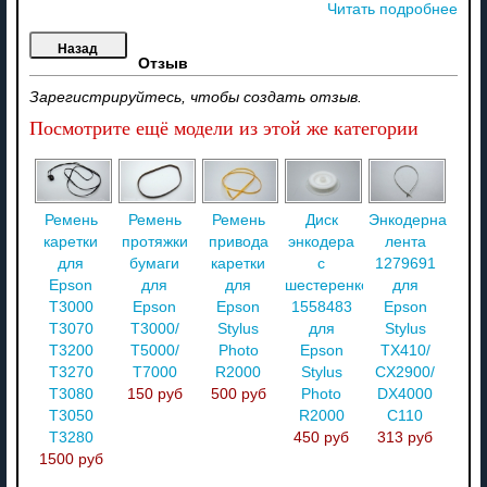
Читать подробнее
Отзыв
Зарегистрируйтесь, чтобы создать отзыв.
Посмотрите ещё модели из этой же категории
Ремень
Ремень
Ремень
Диск
Энкодерная
каретки
протяжки
привода
энкодера
лента
для
бумаги
каретки
с
1279691
Epson
для
для
шестеренкой
для
T3000
Epson
Epson
1558483
Epson
T3070
T3000/
Stylus
для
Stylus
T3200
T5000/
Photo
Epson
TX410/
T3270
T7000
R2000
Stylus
CX2900/
T3080
150 руб
500 руб
Photo
DX4000
T3050
R2000
C110
T3280
450 руб
313 руб
1500 руб