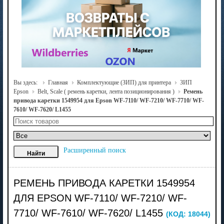
Вы здесь:
Главная
Комплектующие (ЗИП) для принтера
ЗИП
Epson
Belt, Scale ( ремень каретки, лента позиционирования )
Ремень
привода каретки 1549954 для Epson WF-7110/ WF-7210/ WF-7710/ WF-
7610/ WF-7620/ L1455
Расширенный поиск
РЕМЕНЬ ПРИВОДА КАРЕТКИ 1549954
ДЛЯ EPSON WF-7110/ WF-7210/ WF-
7710/ WF-7610/ WF-7620/ L1455
(КОД:
18044
)