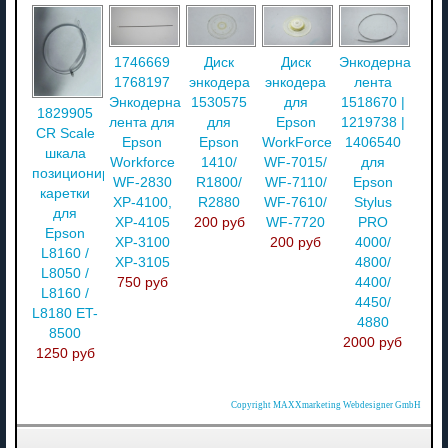
1746669
Диск
Диск
Энкодерная
1768197
энкодера
энкодера
лента
Энкодерная
1530575
для
1518670 |
1829905
лента для
для
Epson
1219738 |
CR Scale
Epson
Epson
WorkForce
1406540
шкала
Workforce
1410/
WF-7015/
для
позиционирования
WF-2830
R1800/
WF-7110/
Epson
каретки
XP-4100,
R2880
WF-7610/
Stylus
для
XP-4105
200 руб
WF-7720
PRO
Epson
XP-3100
200 руб
4000/
L8160 /
XP-3105
4800/
L8050 /
750 руб
4400/
L8160 /
4450/
L8180 ET-
4880
8500
2000 руб
1250 руб
Copyright MAXXmarketing Webdesigner GmbH