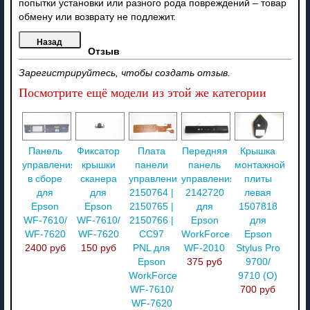
попытки установки или разного рода повреждений – товар
обмену или возврату не подлежит.
Отзыв
Зарегистрируйтесь, чтобы создать отзыв.
Посмотрите ещё модели из этой же категории
Панель
Фиксатор
Плата
Передняя
Крышка
управления
крышки
панели
панель
монтажной
в сборе
сканера
управления
управления
плиты
для
для
2150764 |
2142720
левая
Epson
Epson
2150765 |
для
1507818
WF-7610/
WF-7610/
2150766 |
Epson
для
WF-7620
WF-7620
CC97
WorkForce
Epson
2400 руб
150 руб
PNL для
WF-2010
Stylus Pro
Epson
375 руб
9700/
WorkForce
9710 (O)
WF-7610/
700 руб
WF-7620