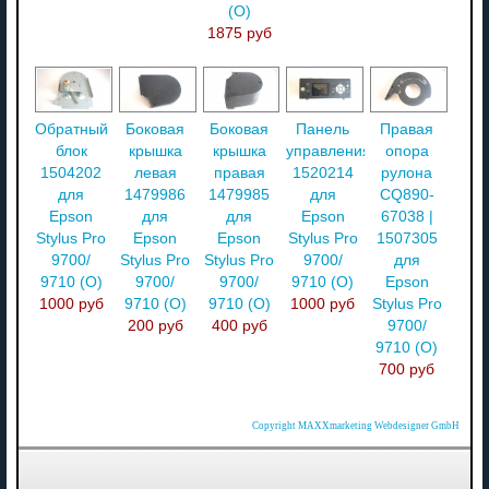
(О)
1875 руб
Обратный
Боковая
Боковая
Панель
Правая
блок
крышка
крышка
управления
опора
1504202
левая
правая
1520214
рулона
для
1479986
1479985
для
CQ890-
Epson
для
для
Epson
67038 |
Stylus Pro
Epson
Epson
Stylus Pro
1507305
9700/
Stylus Pro
Stylus Pro
9700/
для
9710 (O)
9700/
9700/
9710 (O)
Epson
1000 руб
9710 (O)
9710 (O)
1000 руб
Stylus Pro
200 руб
400 руб
9700/
9710 (O)
700 руб
Copyright MAXXmarketing Webdesigner GmbH