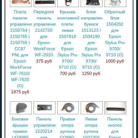
Плата
Передняя
Крышка
Блок
Обратный
панели
панель
монтажной
направления
блок
управления
управления
плиты
бумаги
1504202
2150764 |
2142720
левая
1513123 /
для
2150765 |
для
1507818
1504190
Epson
2150766 |
Epson
для
для
Stylus Pro
CC97
WorkForce
Epson
Epson
9700/
PNL для
WF-2010
Stylus Pro
Stylus Pro
9710 (O)
Epson
375 руб
9700/
9700/
1000 руб
WorkForce
9710 (O)
9710 (O)
WF-7610/
700 руб
1250 руб
WF-7620
(О)
1875 руб
Боковая
Панель
Правая
Левая
Панель
крышка
управления
опора
опора
кнопок
правая
1520214
рулона
рулона
для
1479985
для
CQ890-
1507304
Epson