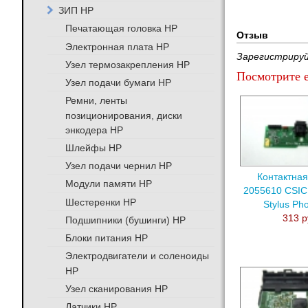
ЗИП HP
Печатающая головка HP
Отзыв
Электронная плата HP
Зарегистрируй
Узел термозакрепления HP
Посмотрите е
Узел подачи бумаги HP
Ремни, ленты
позиционирования, диски
энкодера HP
Шлейфы HP
Узел подачи чернил HP
Контактная
Модули памяти HP
2055610 CSIC
Шестеренки HP
Stylus Ph
313 р
Подшипники (бушинги) HP
Блоки питания HP
Электродвигатели и соленоиды
HP
Узел сканирования HP
Датчики HP