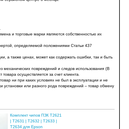
.
 имена и торговые марки являются собственностью их
офертой, определяемой положениями Статьи 437
и, а также ценах, может как содержать ошибки, так и быть
без механических повреждений и следов использования (В
т товара осуществляется за счет клиента.
овар ни при каких условиях не был в эксплуатации и не
ки установки или разного рода повреждений – товар обмену
Комплект чипов ПЗК T2621
| T2631 | T2632 | T2633 |
T2634 для Epson