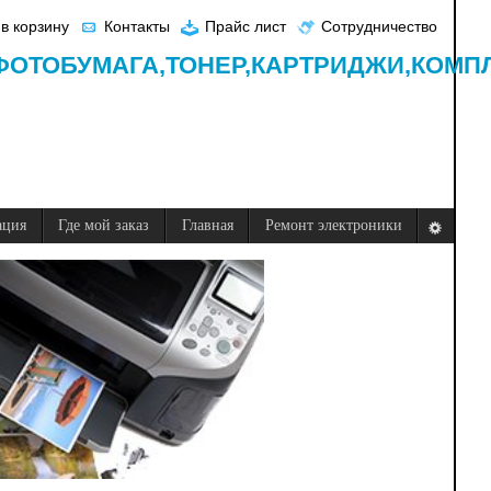
в корзину
Контакты
Прайс лист
Сотрудничество
ФОТОБУМАГА,
ТОНЕР,
КАРТРИДЖИ,
КОМП
ация
Где мой заказ
Главная
Ремонт электроники