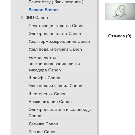
Power Assy ( блок питания )
Разное Epson
ЗИП Canon
Печатающая головка Canon
Электронная плата Canon
Отзывов (0)
Узел термозакрепления Canon
Узел подачи бумаги Canon
Ремни, ленты
позиционирования, диски
энкодера Canon
Шлейфы Canon
Узел подачи чернил Canon
Шестеренки Canon
Блоки питания Canon
Электродвигатели и соленоиды
Canon
Датчики Canon
Разное Canon