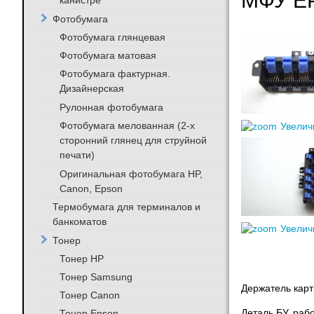
МФУ E
канистре
Фотобумага
Фотобумага глянцевая
Фотобумага матовая
Фотобумага фактурная.
Дизайнерская
Рулонная фотобумага
Фотобумага мелованная (2-х
Увелич
сторонний глянец для струйной
печати)
Оригинальная фотобумага HP,
Canon, Epson
Термобумага для терминалов и
банкоматов
Увелич
Тонер
Тонер HP
Тонер Samsung
Держатель карт
Тонер Canon
Тонер Epson
Деталь БУ, раб