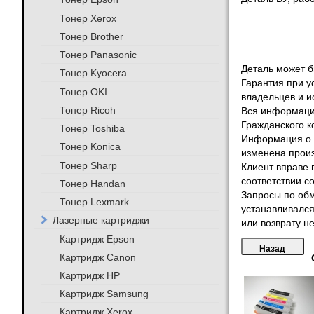
Тонер Xerox
Тонер Brother
Тонер Panasonic
Деталь может бы
Тонер Kyocera
Гарантия при у
Тонер OKI
владельцев и и
Тонер Ricoh
Вся информация
Гражданского к
Тонер Toshiba
Информация о т
Тонер Konica
изменена произ
Тонер Sharp
Клиент вправе 
соответствии с
Тонер Handan
Запросы по обм
Тонер Lexmark
устанавливался
Лазерные картриджи
или возврату не
Картридж Epson
Картридж Canon
Картридж HP
Картридж Samsung
Картридж Xerox