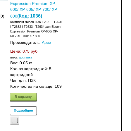
Expression Premium XP-
600/ XP-605/ XP-700/ XP-
(Код:
1036
)
(0)
800
Комплект чипов ПЗК T2621 | T2631
| T2632 | T2633 | T2634 для Epson
Expression Premium XP-600/ XP-
605/ XP-700/ XP-800
Производитель:
Apex
Цена:
875 руб
плюс
доставка
Вес:
0.05 кг.
Кол-во картриджей: 5
картриджей
Чип для: ПЗК
Количество на складе:
109
В корзину
Подробнее