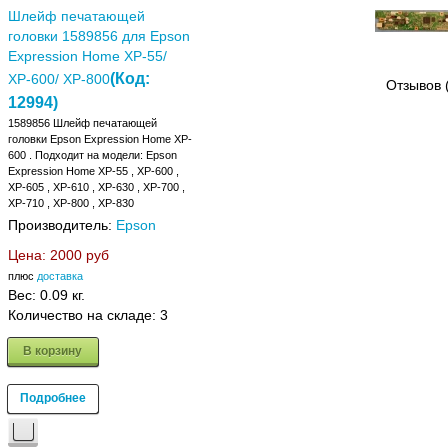
Шлейф печатающей
головки 1589856 для Epson
Expression Home XP-55/
(Код:
XP-600/ XP-800
Отзывов 
12994
)
1589856 Шлейф печатающей
головки Epson Expression Home XP-
600 . Подходит на модели: Epson
Expression Home XP-55 , XP-600 ,
XP-605 , XP-610 , XP-630 , XP-700 ,
XP-710 , XP-800 , XP-830
Производитель:
Epson
Цена:
2000 руб
плюс
доставка
Вес:
0.09 кг.
Количество на складе:
3
В корзину
Подробнее