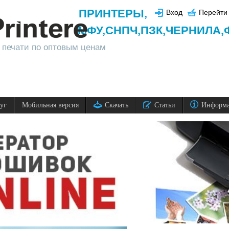
ПРИНТЕРЫ
,
Вход
Перейти 
МФУ,
СНПЧ,
ПЗК,
ЧЕРНИЛА,
 печати по оптовым ценам
луг
Мобильная версия
Скачать
Статьи
Информ