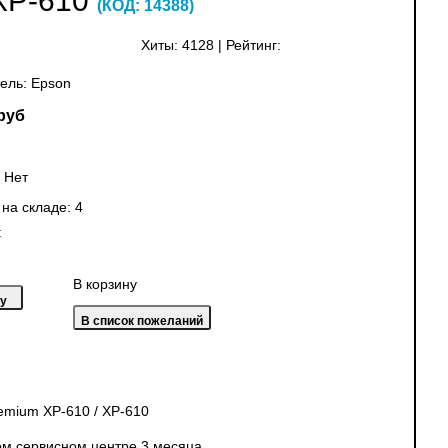
XP-610
(КОД:
14388
)
Хиты:
4128
|
Рейтинг:
ель:
Epson
руб
:
Нет
 на складе:
4
:
В корзину
emium XP-610 / XP-610
ом сервисном центре 3 месяца.