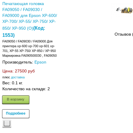
Печатающая головка
FA09050 / FA09030 /
FA09000 для Epson XP-600/
XP-700/ XP-55/ XP-750/ XP-
(Код:
850/ XP-950 (O)
Отзывов 
1553
)
FA09050 / FA09030 / FA09000 Для
принтера xp-600 xp-700 xp-601 xp-
701, XP-55 XP-750/ XP-850 / XP-950
Маркировка FA090500030 , FA09050
Производитель:
Epson
Цена:
27500 руб
плюс
доставка
Вес:
0.1 кг.
Количество на складе:
2
В корзину
Подробнее