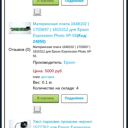
В корзину
Подробнее
Материнская плата 1648102 |
1703697 | 1815312 для Epson
(Код:
Expression Photo XP-55
24050
)
Материнская плата 1648102 | 1703697 |
Отзывов (0)
1815312 для Epson Expression Photo XP-
55
Производитель:
Epson
Цена:
5000 руб
плюс
доставка
Вес:
0.1 кг.
Количество на складе:
4
В корзину
Подробнее
Узел парковки прокачки чернил
1577762 для Epson Expression