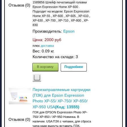
1589856 Шлейф печатающей головки
Отзывов (0)
Epson Expression Home XP-600 .
Подходит на модели: Epson Expression
Home XP-55 , XP-600 , XP-605 , XP-610 ,
XP-630 , XP-700 , XP-710 , XP-800 , XP-
830
Производитель:
Epson
Цена:
2000 руб
плюс
доставка
Вес:
0.09 кг.
Количество на складе:
3
В корзину
Подробнее
Перезаправляемые картриджи
(ПЗК) для Epson Expression
Photo XP-55/ XP-750/ XP-850/
(Код:
13555
)
XP-950 USA
ПЗК для EPSON Expression Photo XP-
750/ XP-850 / XP-950 Новинка. В
Отзывов (0)
наличии. USA ПЗК с чипами, для сброса
чипа надо вынуть-вставить ПЗК.