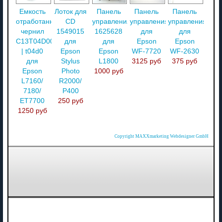
Емкость
Лоток для
Панель
Панель
Панель
отработанных
CD
управления
управления
управления
чернил
1549015
1625628
для
для
C13T04D000
для
для
Epson
Epson
| t04d0
Epson
Epson
WF-7720
WF-2630
для
Stylus
L1800
3125 руб
375 руб
Epson
Photo
1000 руб
L7160/
R2000/
7180/
P400
ET7700
250 руб
1250 руб
Copyright MAXXmarketing Webdesigner GmbH