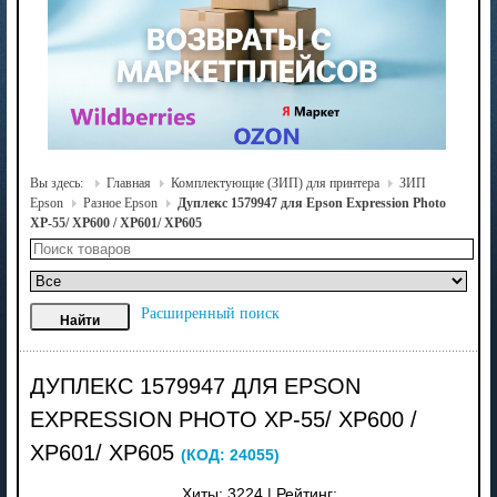
Вы здесь:
Главная
Комплектующие (ЗИП) для принтера
ЗИП
Epson
Разное Epson
Дуплекс 1579947 для Epson Expression Photo
XP-55/ XP600 / XP601/ XP605
Расширенный поиск
ДУПЛЕКС 1579947 ДЛЯ EPSON
EXPRESSION PHOTO XP-55/ XP600 /
XP601/ XP605
(КОД:
24055
)
Хиты:
3224
|
Рейтинг: