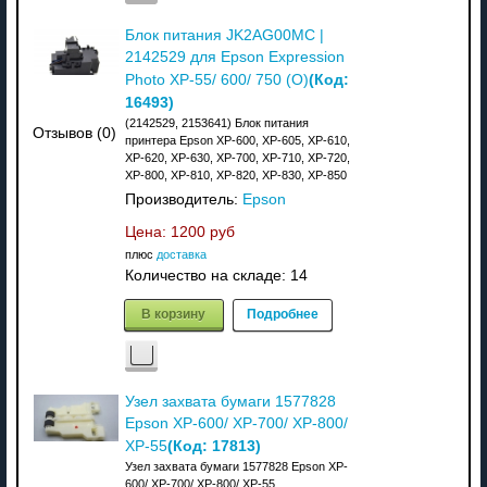
Блок питания JK2AG00MC |
2142529 для Epson Expression
(Код:
Photo XP-55/ 600/ 750 (O)
16493
)
(2142529, 2153641) Блок питания
Отзывов (0)
принтера Epson XP-600, XP-605, XP-610,
XP-620, XP-630, XP-700, XP-710, XP-720,
XP-800, XP-810, XP-820, XP-830, XP-850
Производитель:
Epson
Цена:
1200 руб
плюс
доставка
Количество на складе:
14
В корзину
Подробнее
Узел захвата бумаги 1577828
Epson XP-600/ XP-700/ XP-800/
(Код:
17813
)
XP-55
Узел захвата бумаги 1577828 Epson XP-
600/ XP-700/ XP-800/ XP-55