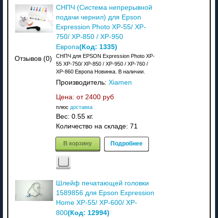
СНПЧ (Система непрерывной
подачи чернил) для Epson
Expression Photo XP-55/ XP-
750/ XP-850 / XP-950
(Код:
1335
)
Европа
СНПЧ для EPSON Expression Photo XP-
Отзывов (0)
55 XP-750/ XP-850 / XP-950 / XP-760 /
XP-860 Европа Новинка. В наличии.
Производитель:
Xiamen
Цена: от
2400 руб
плюс
доставка
Вес:
0.55 кг.
Количество на складе:
71
В корзину
Подробнее
Шлейф печатающей головки
1589856 для Epson Expression
Home XP-55/ XP-600/ XP-
(Код:
12994
)
800