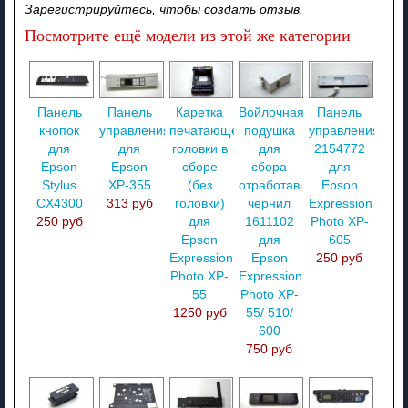
Зарегистрируйтесь, чтобы создать отзыв.
Посмотрите ещё модели из этой же категории
Панель
Панель
Каретка
Войлочная
Панель
кнопок
управления
печатающей
подушка
управления
для
для
головки в
для
2154772
Epson
Epson
сборе
сбора
для
Stylus
XP-355
(без
отработавших
Epson
CX4300
313 руб
головки)
чернил
Expression
250 руб
для
1611102
Photo XP-
Epson
для
605
Expression
Epson
250 руб
Photo XP-
Expression
55
Photo XP-
1250 руб
55/ 510/
600
750 руб