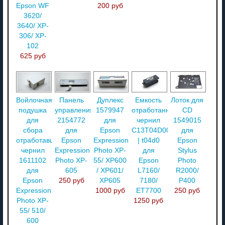
Epson WF
200 руб
3620/
3640/ XP-
306/ XP-
102
625 руб
Войлочная
Панель
Дуплекс
Емкость
Лоток для
подушка
управления
1579947
отработанных
CD
для
2154772
для
чернил
1549015
сбора
для
Epson
C13T04D000
для
отработавших
Epson
Expression
| t04d0
Epson
чернил
Expression
Photo XP-
для
Stylus
1611102
Photo XP-
55/ XP600
Epson
Photo
для
605
/ XP601/
L7160/
R2000/
Epson
250 руб
XP605
7180/
P400
Expression
1000 руб
ET7700
250 руб
Photo XP-
1250 руб
55/ 510/
600