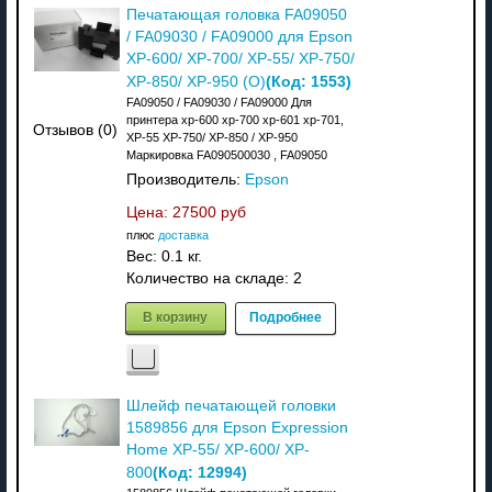
Печатающая головка FA09050
/ FA09030 / FA09000 для Epson
XP-600/ XP-700/ XP-55/ XP-750/
(Код:
1553
)
XP-850/ XP-950 (O)
FA09050 / FA09030 / FA09000 Для
принтера xp-600 xp-700 xp-601 xp-701,
Отзывов (0)
XP-55 XP-750/ XP-850 / XP-950
Маркировка FA090500030 , FA09050
Производитель:
Epson
Цена:
27500 руб
плюс
доставка
Вес:
0.1 кг.
Количество на складе:
2
В корзину
Подробнее
Шлейф печатающей головки
1589856 для Epson Expression
Home XP-55/ XP-600/ XP-
(Код:
12994
)
800