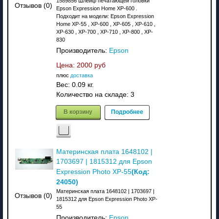
1589856 Шлейф печатающей головки
Отзывов (0)
Epson Expression Home XP-600 .
Подходит на модели: Epson Expression
Home XP-55 , XP-600 , XP-605 , XP-610 ,
XP-630 , XP-700 , XP-710 , XP-800 , XP-
830
Производитель:
Epson
Цена:
2000 руб
плюс
доставка
Вес:
0.09 кг.
Количество на складе:
3
В корзину
Подробнее
Материнская плата 1648102 |
1703697 | 1815312 для Epson
(Код:
Expression Photo XP-55
24050
)
Материнская плата 1648102 | 1703697 |
Отзывов (0)
1815312 для Epson Expression Photo XP-
55
Производитель:
Epson