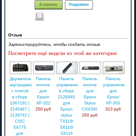
В корзину
Подробнее
Отзыв
Зарегистрируйтесь, чтобы создать отзыв.
Посмотрите ещё модели из этой же категории
Держатель
Панель
Панель
Панель
Панель
картриджей
кнопок
управления
кнопок
управления
с платой
для
в сборе
для
для
в сборе
Epson
2126845
Epson
Epson
1567191 |
XP-322
для
Stylus
XP-355
2140467 |
250 руб
Epson
CX4300
313 руб
2139742 |
stylus
250 руб
CSIC
TX119/
E6775
SX110/
для
SX115