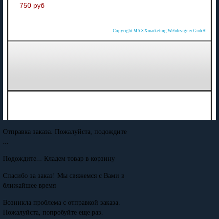
750 руб
Copyright MAXXmarketing Webdesigner GmbH
Отправка заказа. Пожалуйста, подождите
...
Подождите... Кладем товар в корзину
Спасибо за заказ! Мы свяжемся с Вами в
ближайшее время
Возникла проблема с отправкой заказа.
Пожалуйста, попробуйте еще раз.