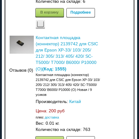
Количество на складе:
6
В корзину
Подробнее
Контактная площадка
(коннектор) 2139742 для CSIC
для Epson XP-33/ 103/ 205/
212/ 305/ 313/ 405/ 420/ SC-
T5000/ T7000/ B6000/ P10000
(Код:
1555
)
(О)
Отзывов (0)
Контактная площадка (коннектор)
2139742 для CSIC для Epson XP-33/ 103/
205/ 212/ 305/ 313/ 405/ 420/ SC-T5000/
T7000/ B6000/ P10000 (О) Новая / 9
усиков
Производитель:
Китай
Цена:
200 руб
плюс
доставка
Вес:
0.01 кг.
Количество на складе:
763