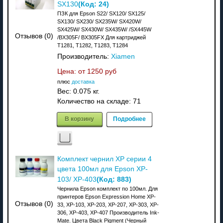
(Код:
24
)
SX130
ПЗК для Epson S22/ SX120/ SX125/
SX130/ SX230/ SX235W/ SX420W/
SX425W/ SX430W/ SX435W/ /SX445W
Отзывов (0)
/BX305F/ BX305FX Для картриджей
T1281, T1282, T1283, T1284
Производитель:
Xiamen
Цена: от
1250 руб
плюс
доставка
Вес:
0.075 кг.
Количество на складе:
71
В корзину
Подробнее
Комплект чернил XP серии 4
цвета 100мл для Epson XP-
(Код:
883
)
103/ XP-403
Чернила Epson комплект по 100мл. Для
принтеров Epson Expression Home XP-
Отзывов (0)
33, XP-103, XP-203, XP-207, XP-303, XP-
306, XP-403, XP-407 Производитель Ink-
Mate. Цвета Black Pigment (Черный