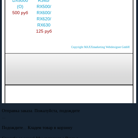
DX5000
R340/
(О)
RX500/
500 руб
RX600/
RX620/
RX630
125 руб
Copyright MAXXmarketing Webdesigner GmbH
Отправка заказа. Пожалуйста, подождите
...
Подождите... Кладем товар в корзину