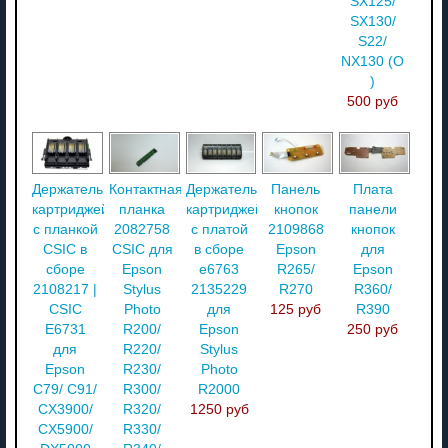
SX125/
SX130/
S22/
NX130 (О
)
500 руб
Держатель
Контактная
Держатель
Панель
Плата
картриджей
планка
картриджей
кнопок
панели
с планкой
2082758
с платой
2109868
кнопок
CSIC в
CSIC для
в сборе
Epson
для
сборе
Epson
e6763
R265/
Epson
2108217 |
Stylus
2135229
R270
R360/
CSIC
Photo
для
125 руб
R390
E6731
R200/
Epson
250 руб
для
R220/
Stylus
Epson
R230/
Photo
C79/ C91/
R300/
R2000
CX3900/
R320/
1250 руб
CX5900/
R330/