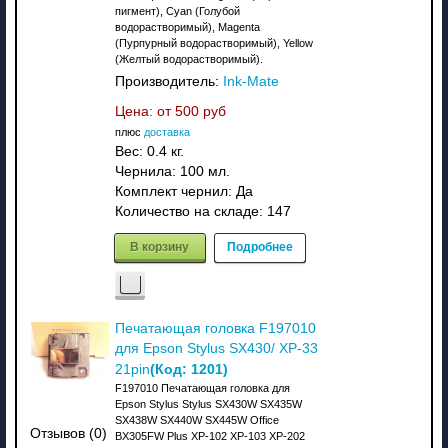
пигмент), Cyan (Голубой
водорастворимый), Magenta
(Пурпурный водорастворимый), Yellow
(Желтый водорастворимый).
Производитель:
Ink-Mate
Цена: от
500 руб
плюс
доставка
Вес:
0.4 кг.
Чернила: 100 мл.
Комплект чернил: Да
Количество на складе:
147
В корзину
Подробнее
Печатающая головка F197010
для Epson Stylus SX430/ XP-33
(Код:
1201
)
21pin
F197010 Печатающая головка для
Epson Stylus Stylus SX430W SX435W
SX438W SX440W SX445W Office
Отзывов (0)
BX305FW Plus XP-102 XP-103 XP-202