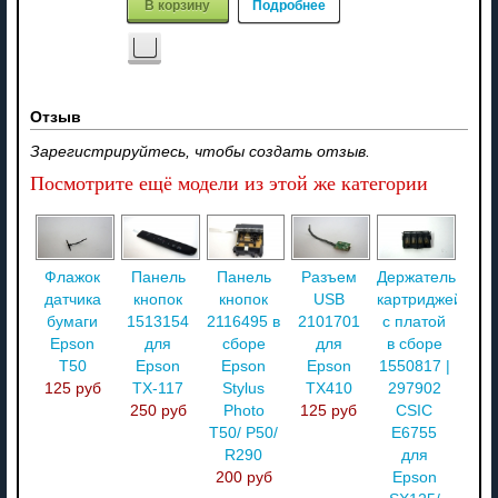
В корзину
Подробнее
Отзыв
Зарегистрируйтесь, чтобы создать отзыв.
Посмотрите ещё модели из этой же категории
Флажок
Панель
Панель
Разъем
Держатель
датчика
кнопок
кнопок
USB
картриджей
бумаги
1513154
2116495 в
2101701
с платой
Epson
для
сборе
для
в сборе
T50
Epson
Epson
Epson
1550817 |
125 руб
TX-117
Stylus
TX410
297902
250 руб
Photo
125 руб
CSIC
T50/ P50/
E6755
R290
для
200 руб
Epson